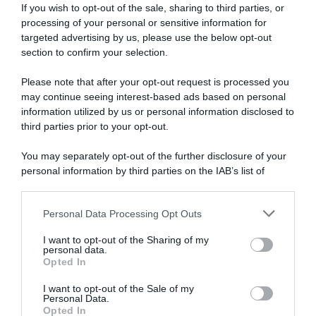
If you wish to opt-out of the sale, sharing to third parties, or
processing of your personal or sensitive information for
targeted advertising by us, please use the below opt-out
Inps: incentivi
section to confirm your selection.
all'occupazione previsti in
via sperimentale dalla
Please note that after your opt-out request is processed you
legge n. 191/2009
may continue seeing interest-based ads based on personal
information utilized by us or personal information disclosed to
third parties prior to your opt-out.
Collegato lavoro:circolare
You may separately opt-out of the further disclosure of your
Inps sulla trasmissione
personal information by third parties on the IAB’s list of
telematica dei certificati di
downstream participants.
malattia
Personal Data Processing Opt Outs
This information may also be disclosed by us to third parties
on the IAB’s List of Downstream Participants that may further
I want to opt-out of the Sharing of my
disclose it to other third parties.
personal data.
Lavoratori somministrati
Opted In
INPS in sciopero nazionale
Please note that this website/app uses one or more Google
services and may gather and store information including but
I want to opt-out of the Sale of my
Personal Data.
not limited to your visit or usage behaviour. You may click to
Opted In
grant or deny consent to Google and its third-party tags to