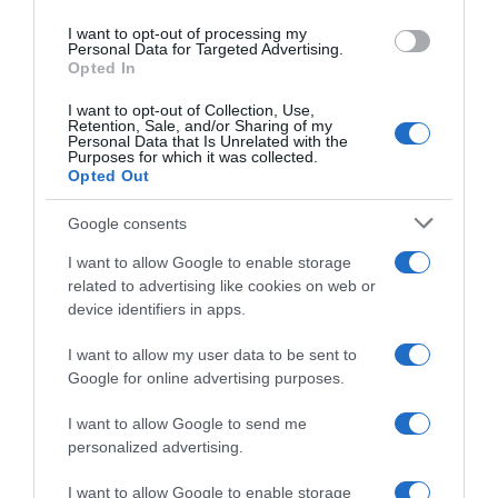
Ilo: nel 2010, 205 milioni di
use your data for below specified purposes in below Google
I want to opt-out of processing my
disoccupati in tutto il
consent section.
Personal Data for Targeted Advertising.
mondo
Opted In
I want to opt-out of Collection, Use,
Retention, Sale, and/or Sharing of my
Personal Data that Is Unrelated with the
CGIL: parte l'iniziativa "stop
Purposes for which it was collected.
caporalato"
Opted Out
Google consents
Cassazione: nullità del
I want to allow Google to enable storage
related to advertising like cookies on web or
lincenziamento intimato
device identifiers in apps.
oralmente
I want to allow my user data to be sent to
Google for online advertising purposes.
Modalità operative per
I want to allow Google to send me
l'invio telematico del
personalized advertising.
prospetto informatico dei
disabili
I want to allow Google to enable storage