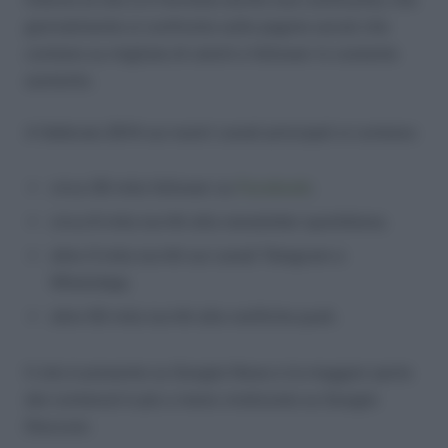
giornalmente si confronta sulle pagine social che
contano su migliaia di utenti e follower in costante
aumento.
A febbraio 2014 sui nostri canali principali si contano:
circa 30 mila follower su
Facebook
;
circa 6 mila iscritti alla newsletter quotidiana;
oltre 3 mila iscritti sui canali Telegram e
WhatsApp;
oltre 50 mila iscritti alle notifiche push.
Il sito è presente su Google News e la maggior parte
dei contenuti è più o meno viralizzata su Google
Discover.