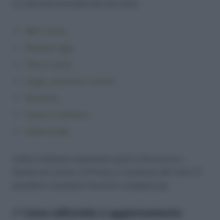
Le rubriche principali del sito sono:
ABC Lavoro
Pensioni oggi
Fisco e tasse
Leggi, normativa e prassi
Sentenze
Lavoro e Concorsi
Video Guide
Inoltre trattiamo argomenti quali la Sicurezza e
Salute sul Lavoro, la Privacy e numerosi altri temi. E’
possibile consultare l’archivio completo qui.
✅ Linea editoriale e aggiornamento