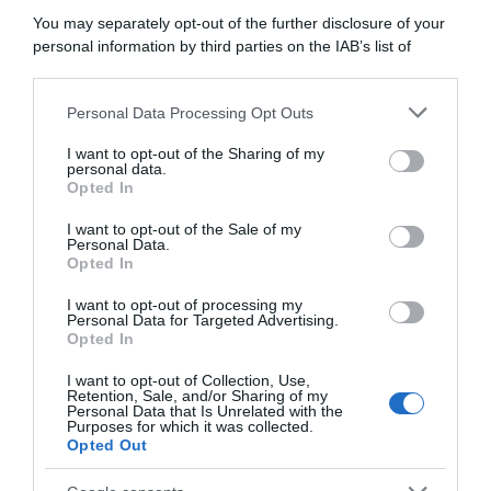
Telegram
WhatsApp
You may separately opt-out of the further disclosure of your
personal information by third parties on the IAB’s list of
downstream participants.
Instagram
TikTok
Personal Data Processing Opt Outs
This information may also be disclosed by us to third parties
on the IAB’s List of Downstream Participants that may further
I want to opt-out of the Sharing of my
disclose it to other third parties.
personal data.
Opted In
Ricevi nuovi post via email
Please note that this website/app uses one or more Google
services and may gather and store information including but
I want to opt-out of the Sale of my
Personal Data.
not limited to your visit or usage behaviour. You may click to
Opted In
grant or deny consent to Google and its third-party tags to
use your data for below specified purposes in below Google
I want to opt-out of processing my
Iscriviti
consent section.
Personal Data for Targeted Advertising.
Opted In
I want to opt-out of Collection, Use,
Privacy Policy
Retention, Sale, and/or Sharing of my
Personal Data that Is Unrelated with the
Purposes for which it was collected.
Opted Out
Lavoro e Diritti
risponde gratuitamente ai tuoi