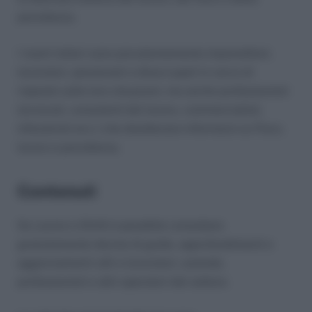
previdenza.
I nostri lettori sono prevalentemente imprenditori,
lavoratori, pensionati e disoccupati in cerca di
risposte sulle loro situazioni, ma anche professionisti
(avvocati, consulenti del lavoro, commercialisti,
tributaristi ecc.) che desiderano informarsi su Fisco,
lavoro e previdenza.
Contenuti
Su Lavoro e Diritti è possibile consultare
gratuitamente decine di guide, approfondimenti e
aggiornamenti utili a lavoratori, aziende,
professionisti e altri operatori del settore.