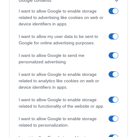
Google consents
dubbi su: lavoro, pensioni, fisco, welfare.
I want to allow Google to enable storage
related to advertising like cookies on web or
PARLA CON NOI
device identifiers in apps.
I want to allow my user data to be sent to
Google for online advertising purposes.
I want to allow Google to send me
personalized advertising.
I want to allow Google to enable storage
related to analytics like cookies on web or
device identifiers in apps.
Chi Siamo
Contatti
Redazione
Collabora
LinkedIn
I want to allow Google to enable storage
related to functionality of the website or app.
I want to allow Google to enable storage
related to personalization.
© 2026 Lavoro e Diritti