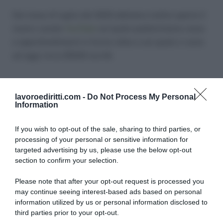
Dal mese di luglio del 2023 abbiamo inoltre aperto il
nostro canale
YouTube
sul quale pubblichiamo news
e approfondimenti in forma video e sul quale ci sono
ad oggi circa 25000 iscritti.
CERCA NEL SITO
lavoroediritti.com -
Do Not Process My Personal
Information
If you wish to opt-out of the sale, sharing to third parties, or
processing of your personal or sensitive information for
targeted advertising by us, please use the below opt-out
section to confirm your selection.
SEGUICI SUI SOCIAL
Please note that after your opt-out request is processed you
may continue seeing interest-based ads based on personal
Facebook
YouTube
information utilized by us or personal information disclosed to
third parties prior to your opt-out.