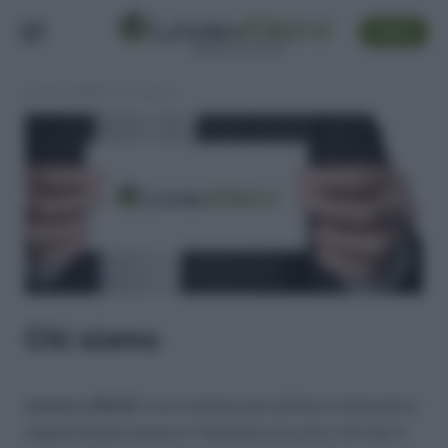
SEGUI
Lavoro e Diritti
»
Chi siamo
Chi siamo
Lavoro e Diritti
è una testata giornalistica telematica
(registrazione presso il Tribunale di Larino, 511 del 4