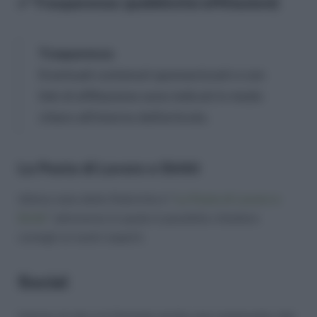
✅ Trasparenza (pubblicità/affiliazioni)
Trasparenza
Eventuali contenuti sponsorizzati o con
link di affiliazione sono indicati in modo
chiaro all’interno dell’articolo.
La Posta di Lavoro e Diritti
Ultima nata delle Rubriche è “
La Posta di Lavoro e
Diritti
” attraverso la quale è possibile chiedere
consigli ai nostri esperti.
Social
Intorno al sito si è formata anche una community che