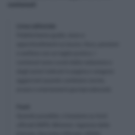
contenuti
Linea editoriale
Pubblichiamo guide, news e
approfondimenti su lavoro, fisco, pensioni
e welfare con un taglio pratico. I
contenuti sono curati dalla redazione e
dagli autori indicati in pagina e vengono
aggiornati quando cambiano norme,
prassi o orientamenti giurisprudenziali.
Fonti
Quando possibile, ci basiamo su fonti
ufficiali (INPS, Ministeri, Agenzia delle
Entrate, Gazzetta Ufficiale, ARAN,