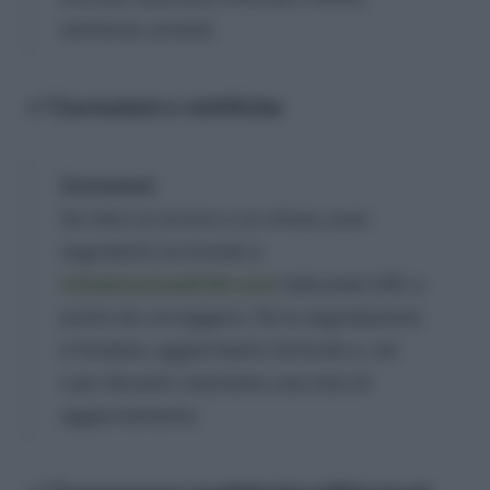
sentenze, prassi).
✅ Correzioni e rettifiche
Correzioni
Se rilevi un errore o un refuso, puoi
segnalarlo scrivendo a
info@lavoroediritti.com
indicando URL e
punto da correggere. Se la segnalazione
è fondata, aggiorniamo l’articolo e, nei
casi rilevanti, inseriamo una nota di
aggiornamento.