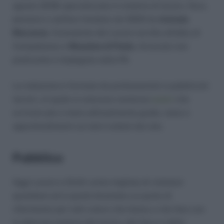
agosto 2018) specializzata in materia di lavoro, fisco,
pensioni e welfare fondata nel 2009 da
Antonio
Maroscia
, Consulente del Lavoro iscritto all’albo di
Campobasso e
Massima di Paolo
, Avvocato non
praticante e impiegata nella PA.
La redazione è formata da professionisti e pubblicisti
tecnici, al quale si uniscono numerosi
autori
che
scrivono più o meno abitualmente guide, news e
approfondimenti sui temi trattati dal sito.
Pubblico
Oggi Lavoro e Diritti conta migliaia di visitatori
quotidiani ed è quindi diventato un punto di
riferimento per tutti coloro che hanno a che fare con
la delicata materia del lavoro, del fisco e della