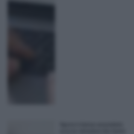
Sgravi e bonus assunzioni,
ecco le violazioni che fanno