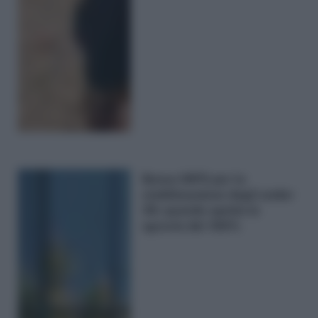
Bonus INPS per la
stabilizzazione degli under
35: quando spetta lo
sgravio del 100%