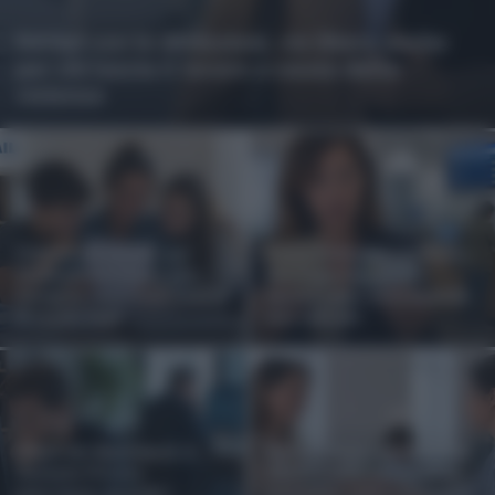
NASpI con le dimissioni, via libera anche
per chi lascia il lavoro a causa della
violenza
Vittime del lavoro, nel
Carta d’identità cartacea,
2026 più sostegno alle
dal 3 agosto cambia
famiglie: contributi e borse
(quasi) tutto: ecco quando
di studio Inail
non vale più
Email dei dipendenti, il
Bonus assunzioni mamme
Garante Privacy
2026, l’INPS pubblica le
interviene: quando i
istruzioni: come richiedere