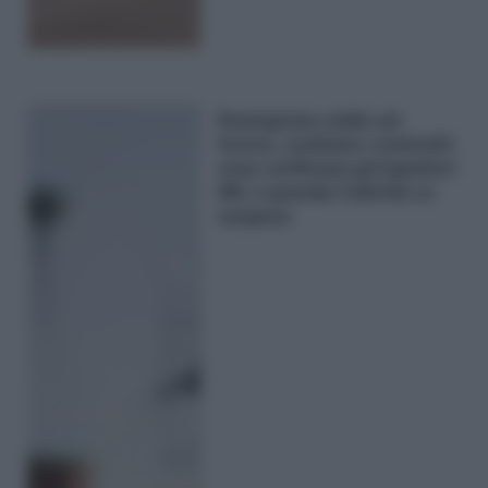
Emergenza caldo sul
lavoro, scattano i controlli:
cosa verificano gli ispettori
INL e quando l’attività va
sospesa