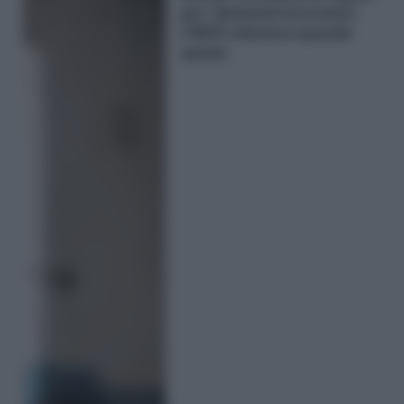
per i detenuti lavoratori:
l’INPS chiarisce quando
spetta