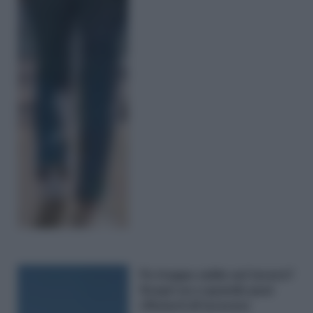
Fa troppo caldo sul lavoro?
Scopri se e quando puoi
rifiutarti di lavorare