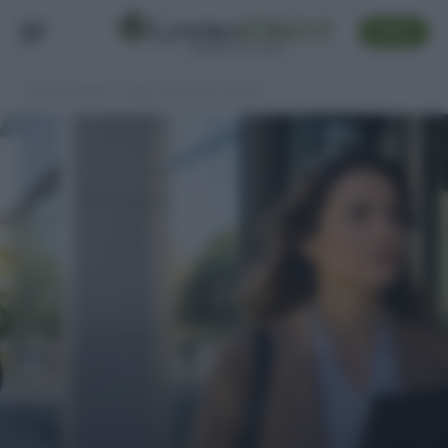
SEGUI
Lavoro e Diritti
»
Leggi, normativa e prassi