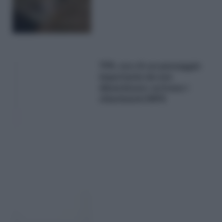
TFR, ora c’è un passaggio
importante da non
dimenticare: arrivano i
chiarimenti INPS