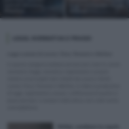
controlli diventano
lo sgravio e recuperare gli
illegittimi
arretrati
LEGGI, NORMATIVA E PRASSI
Leggi e prassi di Lavoro, Fisco, Pensioni e Welfare
In questa categoria andiamo ad elencare tutte le novità
normative (leggi, normativa, legislazione e prassi)
relative ai principali temi trattati da Lavoro e Diritti:
Lavoro, Fisco, Pensioni e Welfare. In Italia la produzione
di leggi, legislazione e prassi, a differenza di quanto si
possa pensare, è sempre molto attiva, ed a volte anche
contraddittoria.
NASpI, cambiano le regole