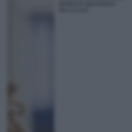
perdere le agevolazioni
fino a 2 anni