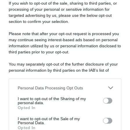
If you wish to opt-out of the sale, sharing to third parties, or
processing of your personal or sensitive information for
targeted advertising by us, please use the below opt-out
section to confirm your selection.
Please note that after your opt-out request is processed you
may continue seeing interest-based ads based on personal
information utilized by us or personal information disclosed to
third parties prior to your opt-out.
You may separately opt-out of the further disclosure of your
Caldo estremo, torna la
personal information by third parties on the IAB’s list of
cassa integrazione anche
downstream participants.
nel 2026: cosa cambia per
aziende e lavoratori
Personal Data Processing Opt Outs
This information may also be disclosed by us to third parties
on the IAB’s List of Downstream Participants that may further
I want to opt-out of the Sharing of my
disclose it to other third parties.
personal data.
Opted In
Please note that this website/app uses one or more Google
services and may gather and store information including but
I want to opt-out of the Sale of my
Personal Data.
not limited to your visit or usage behaviour. You may click to
Opted In
grant or deny consent to Google and its third-party tags to