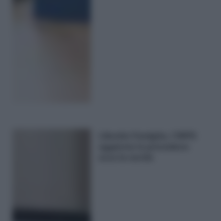
Libretto Famiglia, l’INPS
aggiorna la procedura:
ecco le novità