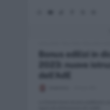
WhatsApp
YouTube
TikTok
Facebook
X
Google
(Twitter)
News
Lavoro e Diritti
»
Fisco e Tasse
»
Bonus edilizi in dic
Bonus edilizi in di
2023: nuove istruz
dell’AdE
Claudio Garau
28 Giugno 2023
Le Entrate hanno da poco pubblicato una 
legati alla dichiarazione dei redditi.