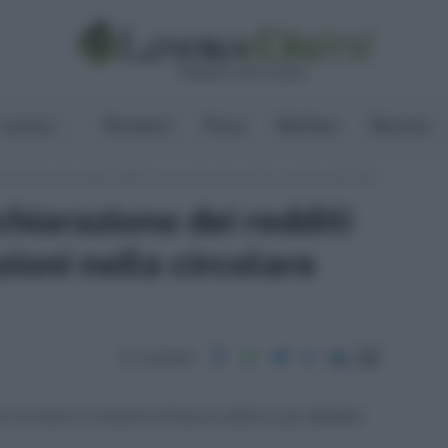
Lavoro
Pensioni
Fisco
Welfare
Risorse
hiarazione dei redditi 2023: nuove istruzioni nella circolare dell’AdE
chiarazione dei redditi
ioni nella circolare
Condividi
circolare in materia di bonus edilizi e gli obblighi