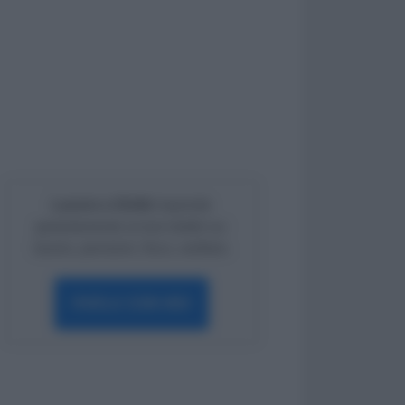
Lavoro e Diritti
risponde
gratuitamente ai tuoi dubbi su:
lavoro, pensioni, fisco, welfare.
PARLA CON NOI