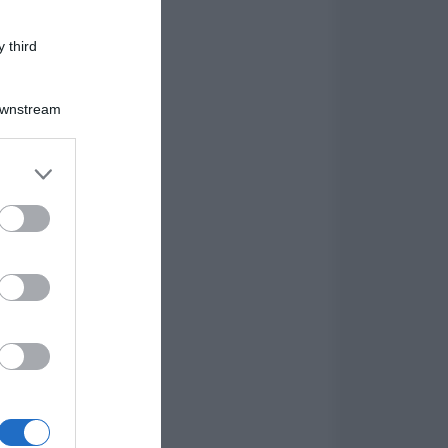
 third
Downstream
er and store
to grant or
ed purposes