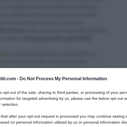
 i cittadini italiani che le hanno sfruttate per
a e l’efficientamento energetico degli edifici.
o le precisazioni fornite da un recente
lle Entrate
, vale a dire la circolare sulle detrazioni
ar valere in
dichiarazione dei redditi 2023
.
ugno
è di per sé esplicativo in quanto indica la
ssi relativi alle spese, che danno diritto a
ta, crediti d’imposta e altri elementi di rilievo per
dditi delle persone fisiche (anno d’imposta 2022).
itti.com -
Do Not Process My Personal Information
tuale normativa e sui casi specifici affrontati dai
to opt-out of the sale, sharing to third parties, or processing of your per
formation for targeted advertising by us, please use the below opt-out s
zione degli argomenti segue l’ordine di compilazione
 selection.
r una più agevole lettura. Vediamo alcuni dettagli
 that after your opt-out request is processed you may continue seeing i
ased on personal information utilized by us or personal information dis