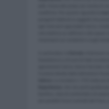
edili, finora alle prese con norme di n
modifiche. Per quanto riguarda la
maxi
paragrafi dedicati ai soggetti che posso
agli interventi agevolabili (ad es. insta
rete elettrica su edificio) e alle spe
chiarimenti sui condomini e sugli immob
In particolare, le
Entrate
chiariscono q
Superbonus e chi può di fatto avvalers
agevolazioni (ad es. bonus facciate o S
fruizione diretta della detrazione fisca
fattura
. La circolare n. 17/E tratta poi
Superbonus
, che non pochi grattacap
bonifico, visto di conformità e di ass
per possibili futuri controlli del Fisco,