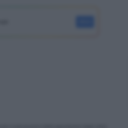
oogle
SEGUI
to il palcoscenico delle agevolazioni degli ultimi