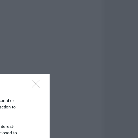
sonal or
ection to
nterest-
closed to