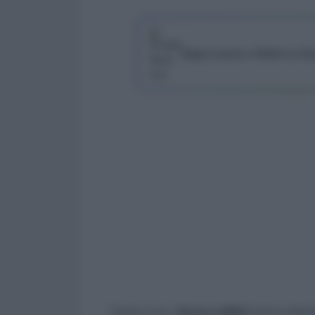
Segui Lavoro e Diritti su G
Come si sa, i
bonus edilizi
hanno domina