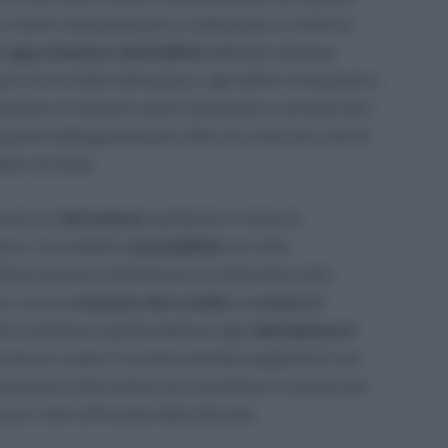
on facile interpretazione e sottoposte a continue
 agevolazione dell’edilizia
abbiamo dunque
no fruire della detrazione, agli edifici interessati e
llazione di impianti solari fotovoltaici connessi alla
se coperte dall’agevolazione. Ma non mancano anche
ili vincolati.
ual è la
detrazione
spettante in tema di
ene, la possibile
cumulabilità
con altre
isma bonus) e ribadiscono le alternative alla
le, ovvero
cessione del credito e sconto in
 dei complessi aspetti dedicati agli
adempimenti
i hanno creato in questo periodo: pagamenti con
everazione e documenti da controllare e conservare
 sono i temi affrontati dalle Entrate.