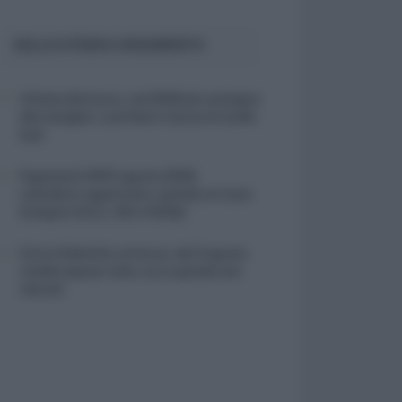
SULLO STESSO ARGOMENTO
Vittime del lavoro, nel 2026 più sostegno
alle famiglie: contributi e borse di studio
Inail
Pagamenti INPS agosto 2026,
calendario aggiornato: quando arrivano
Assegno Unico, ADI e NASpI
Carta d’identità cartacea, dal 3 agosto
cambia (quasi) tutto: ecco quando non
vale più