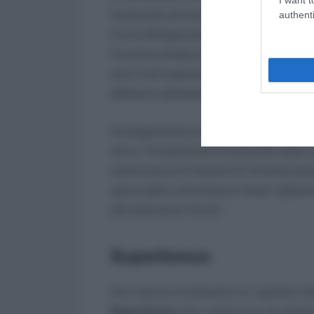
finalizzate ad interventi di risparmio en
authenti
fruire dell’agevolazione, i limiti di detra
fruizione diretta della detrazione (cess
sono tutti argomenti ampiamente trattat
debbono adempiere agli obblighi dichia
Analogamente per gli interventi di
riq
ad es. l’installazione di pannelli solari, 
sostituzione di impianti di climatizzazi
opera delle schermature solari, abbia
alle detrazioni fiscali.
Superbonus
Non manca ovviamente un capitolo mol
Superbonus
che, come si sa, ha messo 