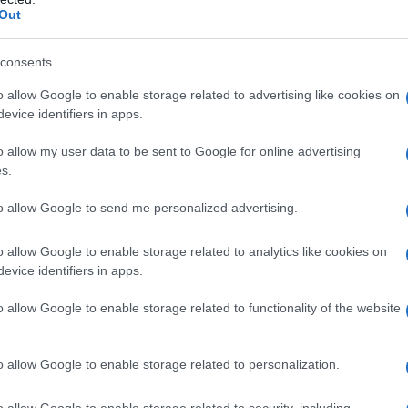
Out
essaria per fruire dell’agevolazione, del limite di
diritto alla detrazione, dei limiti di cumulabilità con
consents
o allow Google to enable storage related to advertising like cookies on
evice identifiers in apps.
E delle Entrate
troviamo anche delucidazioni sugli
minazione delle
barriere architettoniche
in edifici
o allow my user data to be sent to Google for online advertising
nto alle spese per l’arredo di immobili ristrutturati
s.
isazioni sulle condizioni per usufruire della
to allow Google to send me personalized advertising.
volabili, sui documenti da conservare e sulla
all’acquisto degli elettrodomestici.
o allow Google to enable storage related to analytics like cookies on
evice identifiers in apps.
ne energetica degli edifici
o allow Google to enable storage related to functionality of the website
nus edilizi
nella loro varietà, per fare la maggior
o allow Google to enable storage related to personalization.
anno messo in difficoltà professionisti, addetti CAF
nel documento anche chiarimenti sulle spese
o allow Google to enable storage related to security, including