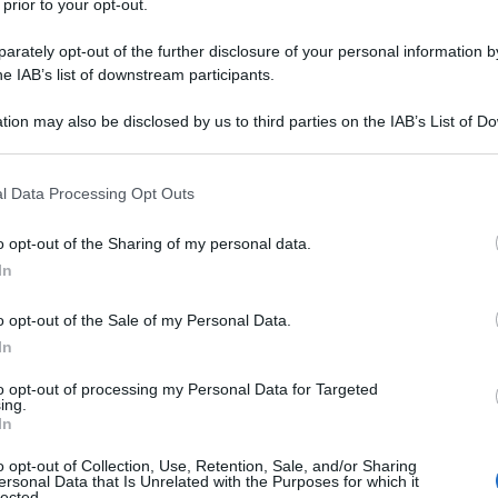
 prior to your opt-out.
zione dei redditi 2023
rately opt-out of the further disclosure of your personal information by
he IAB’s list of downstream participants.
l terzo di una serie di provvedimenti pubblicati
intende rappresentare una guida pratica e
tion may also be disclosed by us to third parties on the IAB’s List of 
 that may further disclose it to other third parties.
730
, sui riferimenti normativi e sui documenti per il
sopra citata intende essere uno strumento
 that this website/app uses one or more Google services and may gath
l Data Processing Opt Outs
including but not limited to your visit or usage behaviour. You may click 
 lavori che ai contribuenti, alle prese con le
 to Google and its third-party tags to use your data for below specifi
 stesura della dichiarazione dei redditi 2023.
o opt-out of the Sharing of my personal data.
ogle consent section.
In
strazione finanziaria dà chiarimenti e dettagli per
o opt-out of the Sale of my Personal Data.
e varie detrazioni, legate ai
bonus edilizi
, nella
In
e.
to opt-out of processing my Personal Data for Targeted
ing.
In
mo, in riferimento alle spese per interventi di
.
Sisma bonus e bonus facciate
– paragrafi che
o opt-out of Collection, Use, Retention, Sale, and/or Sharing
ersonal Data that Is Unrelated with the Purposes for which it
che possono fruire della detrazione, degli
lected.