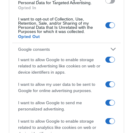
consent section.
Personal Data for Targeted Advertising.
Opted In
I want to opt-out of Collection, Use,
Retention, Sale, and/or Sharing of my
Personal Data that Is Unrelated with the
Purposes for which it was collected.
Opted Out
Google consents
I want to allow Google to enable storage
related to advertising like cookies on web or
device identifiers in apps.
I want to allow my user data to be sent to
Google for online advertising purposes.
I want to allow Google to send me
personalized advertising.
I want to allow Google to enable storage
related to analytics like cookies on web or