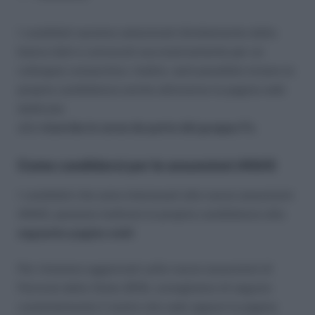
I candidati saranno selezionati direttamente dalla
banca dati e convocati successivamente per un
colloquio conoscitivo. Inoltre, sarà possibile inviare la
propria candidatura anche attraverso la pagina web
dedicata
alle
ricerche in corso da parte del gruppo Fs
.
Come candidarsi per le assunzioni ANAS
I candidati che sono interessati alle nuove assunzioni
ANAS, possono inoltrare la propria candidatura alla
seguente pagina web!
Per rimanere aggiornati sulle nuove assunzioni di
Ferrovie dello Stato 2019, consigliamo di seguire
costantemente il nostro sito web oppure la pagina