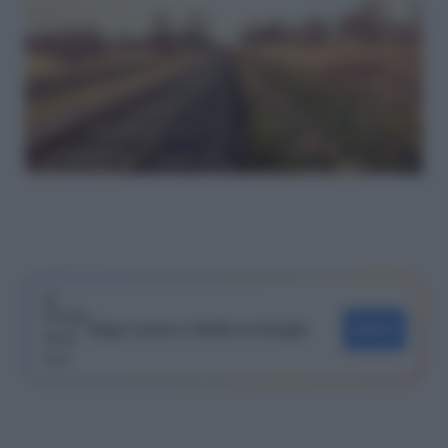
Segui Lavoro e Diritti su Google
SEGUI