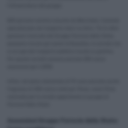
l’infrastrutture del gruppo.
600 persone saranno assunte da Mercitalia, l’azienda
specializzata nel trasporto merci su ferro. Tra le altre
posizioni ricercate dal Gruppo Ferrovie dello Stato,
possiamo trovare gli autisti di Busitalia, la società che
si occupa del trasporto pubblico locale su gomma.
Per questa società saranno previste 250 nuove
assunzioni per il 2019.
Infine, nel piano industriale di FS sono previste anche
l’ingresso di 450 nuove unità per l’Anas, ossia l’Ente
nazionale per le strade appartenete al gruppo di
Ferrovie Dello Stato.
Assunzioni Gruppo Ferrovie dello Stato: