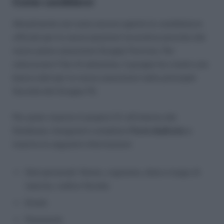
Come candidarsi
Attualmente non sono ancora aperte le candidature
ufficiali per le nuove posizioni lavorative previste dal
nuovo piano assunzioni Gruppo Ferrovie. Per
velocizzare l’iter di selezione, il gruppo ha creato una
banca dati per le nuove assunzioni nelle principali
Società del Gruppo FS.
Per poter inserire il proprio CV all’interno del
Database, bisognerà compilare
Form dedicato
e
inserire le seguenti informazioni:
Dati personali: Nome, cognome, data e luogo di
nascita, codice fiscale;
Email;
Password;