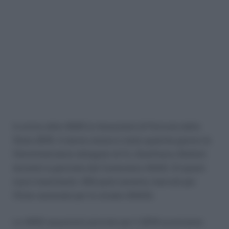
In arrivo oltre 4000 le Assunzioni di Ferrovie dello
Stato 2019. A darne notizia è stato qualche giorno fa
l’Amministratore delegato di Fs, Gianfranco Battisti
durante la giornata del Cantoniere ANAS. Di questi
nuovi inserimenti, 450 posti saranno riservati per
l’Ente nazionale per le strade (ANAS).
Le 4000 assunzioni previste per il 2019 avverranno