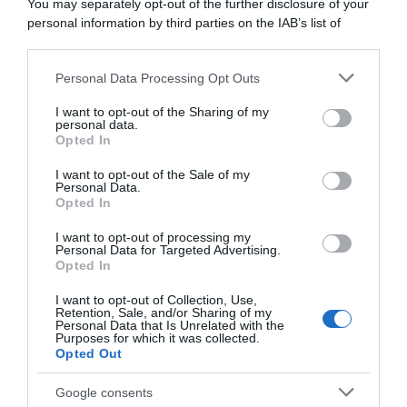
You may separately opt-out of the further disclosure of your
personal information by third parties on the IAB’s list of
Vittime del lavoro, nel 2026 più sostegno alle famiglie:
downstream participants.
contributi e borse di studio Inail
Personal Data Processing Opt Outs
This information may also be disclosed by us to third parties
on the IAB’s List of Downstream Participants that may further
I want to opt-out of the Sharing of my
Lavoro e Diritti
risponde gratuitamente ai tuoi
disclose it to other third parties.
personal data.
dubbi su: lavoro, pensioni, fisco, welfare.
Opted In
Please note that this website/app uses one or more Google
services and may gather and store information including but
I want to opt-out of the Sale of my
Personal Data.
not limited to your visit or usage behaviour. You may click to
PARLA CON NOI
Opted In
grant or deny consent to Google and its third-party tags to
use your data for below specified purposes in below Google
I want to opt-out of processing my
consent section.
Personal Data for Targeted Advertising.
Opted In
I want to opt-out of Collection, Use,
Retention, Sale, and/or Sharing of my
Personal Data that Is Unrelated with the
Purposes for which it was collected.
Opted Out
Google consents