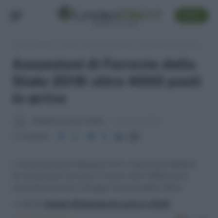
SEGUI
Lavoro e Diritti
»
Lavoro, concorsi e carriera
»
Assunzioni di Ferrovie dello Stato 2019: oltre 4000 posti in arrivo
Assunzioni di Ferrovie dello
Stato 2019: oltre 4000 posti
in arrivo
Redazione Lavoro e Diritti
23 Gennaio 2019
Condividi
L'Amministratore delegato di Fs, Gianfranco Battisti
ha annunciato che sono in arrivo oltre 4000 nuove
assunzioni presso il Gruppo Ferrovie dello Stato.
>> Vai al
Canale WhatsApp di Lavoro e Diritti