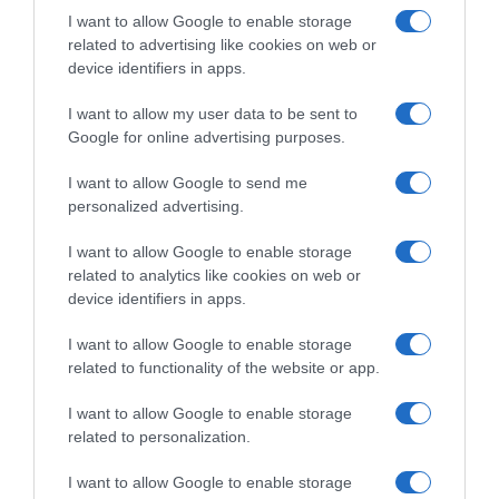
I want to allow Google to enable storage
related to advertising like cookies on web or
device identifiers in apps.
I want to allow my user data to be sent to
Google for online advertising purposes.
I want to allow Google to send me
personalized advertising.
I want to allow Google to enable storage
related to analytics like cookies on web or
device identifiers in apps.
Chi Siamo
Contatti
Redazione
Collabora
LinkedIn
I want to allow Google to enable storage
related to functionality of the website or app.
I want to allow Google to enable storage
related to personalization.
© 2026 Lavoro e Diritti
I want to allow Google to enable storage
Testata giornalistica registrata al Tribunale di Larino al n° 511 del 4