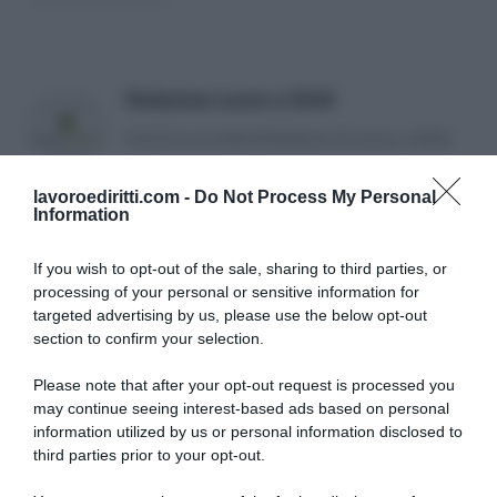
Redazione Lavoro e Diritti
Articoli a cura della Redazione di Lavoro e Diritti.
lavoroediritti.com -
Do Not Process My Personal
Information
If you wish to opt-out of the sale, sharing to third parties, or
processing of your personal or sensitive information for
targeted advertising by us, please use the below opt-out
SULLO STESSO ARGOMENTO
section to confirm your selection.
Please note that after your opt-out request is processed you
NASpI con le dimissioni, via libera anche per chi lascia il
may continue seeing interest-based ads based on personal
lavoro a causa della violenza
information utilized by us or personal information disclosed to
third parties prior to your opt-out.
Incentivi alle imprese, arriva la riforma: ecco cosa
cambia dal 18 agosto 2026