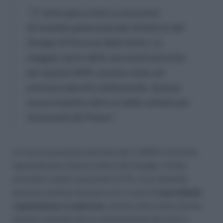
” E’ stato già avviato un processo
di ricambio generazionale al’interno del
Gruppo di Ferrovie dello Stato. La
maggior parte delle assunzioni previste
per questo 2019, saranno tutte nei
processi operativi dell’azienda. Questa
nuova iniziativa darà un bello stimolo per
l’economia del Paese.”
Le nuove assunzioni previste per il 2019 in Ferrovie,
riguarderanno diversi settori del Gruppo. Infatti,
secondo il piano assunzioni di FS, circa duemila
persone saranno assunte con il ruolo di
macchinisti,
capistazione e capitreno
, mentre altre mille risorse
saranno assunte per la manutenzione dei treni e