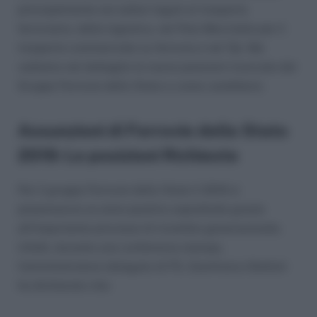
principalmente nei settori legati al trasporto
ferroviario, della logistica, nel Polo Mercitalia per il
trasporto commerciale su ferrovia e nel Tpl. Ma
vediamo nel dettaglio le nuove posizioni ricercate dal
Gruppo Ferrovie dello Stato e come candidarsi.
Assunzioni di Ferrovie dello Stato
2019: Le posizioni Richieste
Per il gruppo Ferrovie dello Stato il 2019 si
preannuncia un anno positivo soprattutto grazie
all’importante processo di ricambio generazionale.
Infatti, durante una conferenza stampa,
l’amministratore delegato di FS, Gianfranco Battisti
ha dichiarato che: