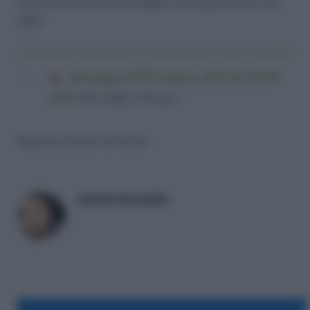
anno di riferimento dei redditi e dei patrimoni ai fini
ISEE.
Messaggio INPS numero 3418 del 20-09-
2019
(60,4 KiB, 574 hits)
Nessun articolo correlato
Daniele Bonaddio