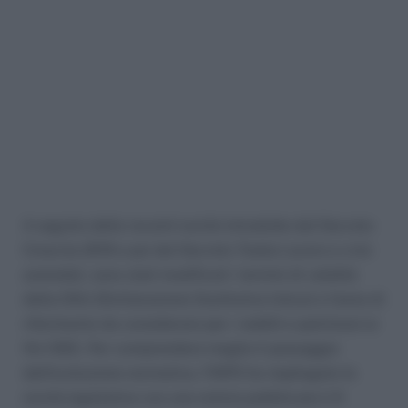
A seguito delle recenti novità introdotte dal Decreto
Crescita 2019 e poi dal Decreto Tutela Lavoro e crisi
aziendali, sono stati modificati i termini di validità
della DSU (Dichiarazione Sostitutiva Unica) e l’anno di
riferimento da considerare per i redditi e patrimoni ai
fini ISEE. Per comprendere meglio il passaggio
dell’evoluzione normativa, l’INPS ha riepilogato le
novità legislative con una notizia pubblicata il 9