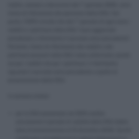
Inoltre, sempre a decorrere dal 1° gennaio 2020, varia
l’anno di riferimento dei patrimoni della DSU. Sul
punto, l’INPS ricorda che dal 1° gennaio di ogni anno i
redditi e i patrimoni della DSU “sono aggiornati
prendendo a riferimento il secondo anno precedente”.
Pertanto, l’anno di riferimento dei redditi e dei
patrimoni presenti nella DSU viene uniformato; quindi,
sia per i redditi che per i patrimoni, il riferimento
riguarda il secondo anno precedente a quello di
presentazione della DSU.
In estrema sintesi:
per le DSU presentate nel 2019 cambia
unicamente il periodo di validità della DSU (dalla
data di presentazione al 31 dicembre 2019). Quindi
continuano ad applicarsi le vigenti disposizioni in