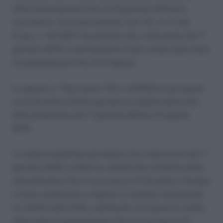
della presentazione fino al 15 gennaio dell’anno
successivo. Successivamente, l’art. 10, co. 4, del
D.Lgs. n. 147/2017 ha previsto che, a decorrere dal 1°
gennaio 2019, la dichiarazione fosse valida dalla data
di presentazione fino al 31 agosto.
In seguito, il “Decretone” (Dl n. 4/2019) ha prorogato
al 31 dicembre 2019 il periodo di validità delle sole
DSU presentate dal 1° gennaio 2019 al 31 agosto
2019.
Le ultime modifiche prevedono che a decorrere dal 1°
gennaio 2020, la DSU ha validità dal momento della
presentazione fino al successivo 31 dicembre. Dunque
è stata confermata a regime la modifica del periodo
di validità della DSU, stabilendo che questa è valida
dalla data di presentazione fino al successivo 31