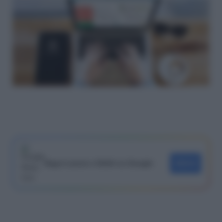
Segui Lavoro e Diritti su Google
SEGUI