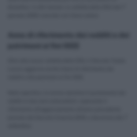
dicembre. In altri termini, la validità delle DSU dal 1°
gennaio 2020 coincide con l’anno solare.
Anno di riferimento dei redditi e dei
patrimoni ai fini ISEE
Oltre alla nuova validità delle DSU, il Decreto Tutela
Lavoro aggiorna anche l’anno di riferimento dei
redditi e dei patrimoni ai fini ISEE.
Nello specifico, la norma ripristina il puntamento dei
redditi ai due anni antecedenti, superando il
riferimento all’aggiornamento all’anno precedente
previsto dal Decreto Crescita 2019, a decorrere dal 1°
settembre.