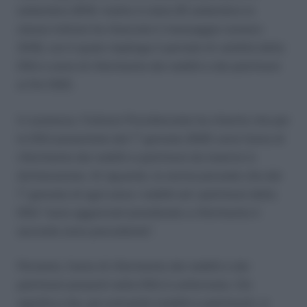
settembre 2019. Inoltre in data 20 settembre lo
stesso Istituto ha rilasciato il messaggio numero
3418, con il quale riepiloga il periodo di validità della
DSU e anno di riferimento dei redditi e dei patrimoni
ai fini ISEE.
In sostanza, l’Istituto Previdenziale ha chiarito che per
le DSU presentate dal 1° gennaio 2020 varia l’anno di
riferimento dei redditi e patrimoni da inserire in
dichiarazione. Al riguardo, la norma prevede che dal
1° gennaio di ogni anno i redditi ed i patrimoni della
DSU “sono aggiornati prendendo a riferimento il
secondo anno precedente”.
Pertanto, l’anno di riferimento dei redditi e dei
patrimoni presenti nella DSU è uniformato. Ciò
significa che, per entrambi (redditi e patrimoni), si