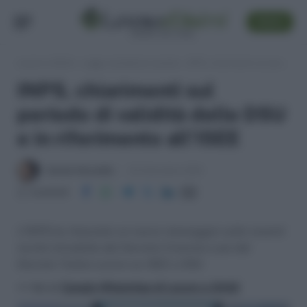
SEGUI
Lavoro e Diritti
»
Leggi, normativa e prassi
»
INPS, chiarimenti sul periodo di validità delle DSU e in riferimento all’ISEE
INPS, chiarimenti sul
periodo di validità delle DSU
e in riferimento all’ISEE
Daniele Bonaddio
24 Settembre 2019
Condividi
L’INPS ha rilasciato un nuovo messaggio sulle recenti
novità introdotte dal Decreto Crescita e poi dal
Decreto Tutela Lavoro su ISEE e DSU
>> Vai al
Canale WhatsApp di Lavoro e Diritti