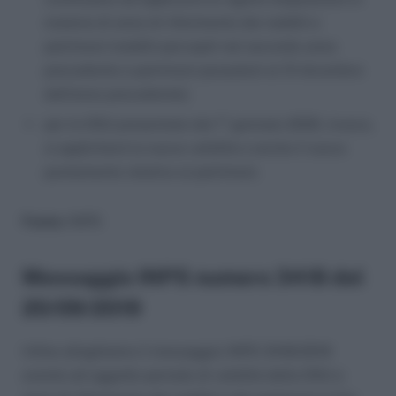
materia di anno di riferimento dei redditi e
patrimoni (redditi percepiti nel secondo anno
precedente e patrimoni posseduti al 31 dicembre
dell’anno precedente);
per le DSU presentate dal 1° gennaio 2020, invece,
si applicherà la nuova validità e anche il nuovo
puntamento relativo ai patrimoni.
Fonte:
INPS
Messaggio INPS numero 3418 del
20/09/2019
Infine alleghiamo il messaggio INPS 3418/2019
avente ad oggetto periodo di validità della DSU e