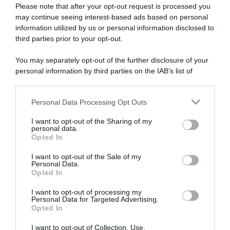
Please note that after your opt-out request is processed you
may continue seeing interest-based ads based on personal
NASpI con le dimissioni, via libera anche per chi lascia il
information utilized by us or personal information disclosed to
lavoro a causa della violenza
third parties prior to your opt-out.
Incentivi alle imprese, arriva la riforma: ecco cosa
You may separately opt-out of the further disclosure of your
cambia dal 18 agosto 2026
personal information by third parties on the IAB’s list of
downstream participants.
Vittime del lavoro, nel 2026 più sostegno alle famiglie:
contributi e borse di studio Inail
Personal Data Processing Opt Outs
This information may also be disclosed by us to third parties
on the IAB’s List of Downstream Participants that may further
I want to opt-out of the Sharing of my
disclose it to other third parties.
personal data.
Lavoro e Diritti
risponde gratuitamente ai tuoi
Opted In
Please note that this website/app uses one or more Google
dubbi su: lavoro, pensioni, fisco, welfare.
services and may gather and store information including but
I want to opt-out of the Sale of my
Personal Data.
not limited to your visit or usage behaviour. You may click to
Opted In
grant or deny consent to Google and its third-party tags to
PARLA CON NOI
use your data for below specified purposes in below Google
I want to opt-out of processing my
consent section.
Personal Data for Targeted Advertising.
Opted In
I want to opt-out of Collection, Use,