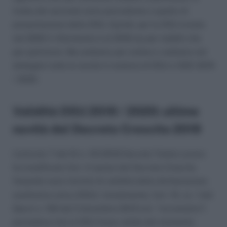
tratta del secondo anno precedente a quello di
presentazione della DSU. Quindi, per le DSU inviate
nel 2020 il riferimento è al 2018 sia per redditi che
per patrimoni. Ma andiamo per ordine e vediamo nel
dettaglio tutte le novità in materia di DSU e ISEE 2019
/ 2020.
Validità DSU 2019 / 2020: ultime
novità del Decreto Crescita 2019
L’articolo 7 del Dl n. 101/2019 Decreto Tutela Lavoro
ha modificato l’art. 4-sexies del Decreto Crescita
fissando nuovi termini di validità della dichiarazione
sostitutiva unica (DSU). Inizialmente, l’art. 10, co. 1 del
Dpcm n. 159 del 5 dicembre 2013 (cd. “riccometro”)
prevedeva che la DSU fosse valida dal momento