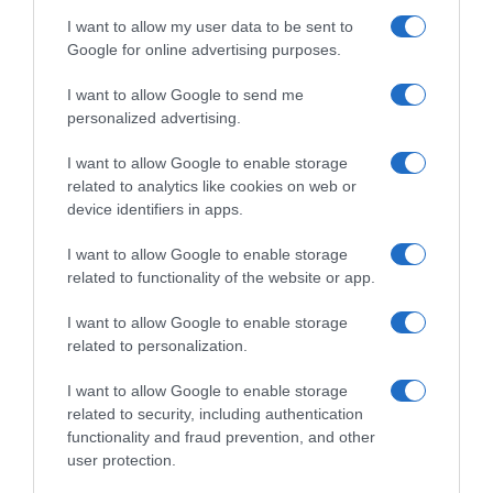
I want to allow my user data to be sent to
Google for online advertising purposes.
I want to allow Google to send me
personalized advertising.
I want to allow Google to enable storage
related to analytics like cookies on web or
device identifiers in apps.
Chi Siamo
Contatti
Redazione
Collabora
LinkedIn
I want to allow Google to enable storage
related to functionality of the website or app.
I want to allow Google to enable storage
related to personalization.
© 2026 Lavoro e Diritti
I want to allow Google to enable storage
Testata giornalistica registrata al Tribunale di Larino al n° 511 del 4
related to security, including authentication
agosto 2018 – Direttore Responsabile Antonio Maroscia
functionality and fraud prevention, and other
P. IVA 01669200709
user protection.