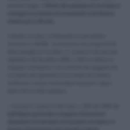
predetta legge, il
diritto alla pensione di vecchiaia si
consegue in presenza di un’anzianità contributiva
minima pari a 20 anni
L’attuale circolare, richiamando la precedente
circolare nr. 65/95) fa chiarezza circa l’operatività
delle deroghe di cui all’art. 2, comma 3, del decreto
legislativo 30 dicembre 1992, n. 503 in materia di
requisito contributivo, nei confronti dei soggetti che
accedono alla pensione di vecchiaia nel sistema
retributivo e misto, anche dopo l’entrata in vigore
della riforma delle pensioni.
L ’articolo 2, comma 3, del d.lgs. n. 503 del 1992,
ha
individuato particolari categorie di lavoratori
dipendenti ed autonomi che possono accedere, in
deroga all’elevazione del requisito minimo