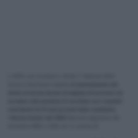
L’ INPS, con circolare n. 16 del 1° febbraio 2013
fornice chiarimenti rispetto
al mantenimento del
diritto di alcune decine di migliaia di lavoratori ad
accedere alla pensione di vecchiaia con i requisiti
contributivi di 15 anni previsti dalla cosiddetta
‘riforma Amato’ del 1992
(Decreto legislativo 30
dicembre 1992, n. 503, art. 2, comma 3).