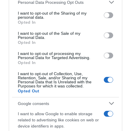
Personal Data Processing Opt Outs
This information may also be disclosed by us to third parties
on the IAB’s List of Downstream Participants that may further
I want to opt-out of the Sharing of my
Lavoro e Diritti
risponde gratuitamente ai tuoi
disclose it to other third parties.
personal data.
dubbi su: lavoro, pensioni, fisco, welfare.
Opted In
Please note that this website/app uses one or more Google
services and may gather and store information including but
I want to opt-out of the Sale of my
Personal Data.
not limited to your visit or usage behaviour. You may click to
PARLA CON NOI
Opted In
grant or deny consent to Google and its third-party tags to
use your data for below specified purposes in below Google
I want to opt-out of processing my
consent section.
Personal Data for Targeted Advertising.
Opted In
I want to opt-out of Collection, Use,
Retention, Sale, and/or Sharing of my
Personal Data that Is Unrelated with the
Purposes for which it was collected.
Opted Out
Google consents
I want to allow Google to enable storage
related to advertising like cookies on web or
device identifiers in apps.