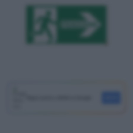
Segui Lavoro e Diritti su Google
SEGUI