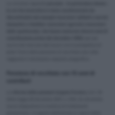
La circolare riguarda
persone – in particolare donne –
la cui vita lavorativa è stata caratterizzata da
discontinuità (ad esempio lavoratori addetti a servizi
domestici e familiari, lavoratori agricoli e lavoratori
dello spettacolo), che hanno maturato diversi anni di
contribuzione prima del dicembre 1992,
per poi
uscire dal mercato del lavoro con la prospettiva di
poter fruire della pensione di vecchiaia una volta
raggiunto il necessario requisito anagrafico.
Pensione di vecchiaia con 15 anni di
contributi
La
riforma delle pensioni targata Fornero,
(art. 24
della legge 22 dicembre 2011, n. 214), ha introdotto
nuove disposizioni in materia di trattamenti
pensionistici. A seguito dell’entrata in vigore della