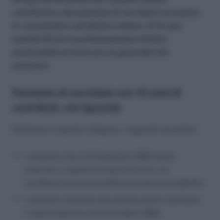
contributivo, alla pensione di vecchiaia in presenza
di un’anzianità contributiva minima di 15 anni
anziché 20 ed al perfezionamento dell’età
pensionabile prevista per la generalità dei
lavoratori.
Pensione di vecchiaia con 15 anni di
contributi, chi riguarda
Rientrano in questa categoria, i seguenti lavoratori:
Lavoratori che al 31 dicembre 1992 hanno
maturato i requisiti di assicurazione e di
contribuzione previsti dalla normativa previgente;
Lavoratori ammessi alla prosecuzione volontaria
in data anteriore al 31 dicembre 1992;