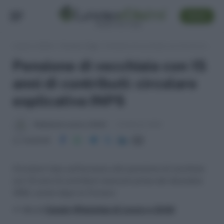
SEGUI
Lavoro e Diritti
»
Pensioni Oggi
»
Pensione di vecchiaia con 15 anni di contributi: circolare esplicativa INPS
Pensione di vecchiaia con 15
anni di contributi: circolare
esplicativa INPS
Redazione Lavoro e Diritti
6 Febbraio 2013
Condividi
Circolare Inps sull'accesso alla pensione di vecchiaia
con 15 anni di contributi maturati prima del dicembre
1992, anche dopo la Fornero
>> Vai al
Canale WhatsApp di Lavoro e Diritti