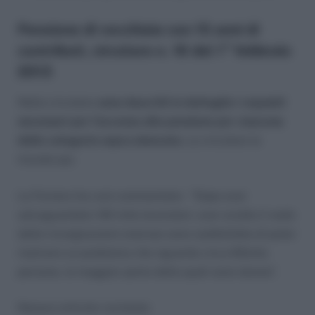
Pensione di vecchiaia con 15 anni di
contributi, circolare n. 16 del 1° febbraio
2013
Nella circolare
sono descritti in dettaglio i requisiti
necessari per l’accesso alla pensione per ciascuna
delle categorie sopra elencate.
La circolare la
trovate qui.
La Fornero ha così commentato: “Dopo aver
salvaguardato 140 mila lavoratori, aver sciolto il nodo
delle ricongiunzioni onerose sono soddisfatta di poter
risolvere un problema che riguarda circa 65mila
persone, la maggior parte delle quali sono donne”.
Nessun articolo correlato