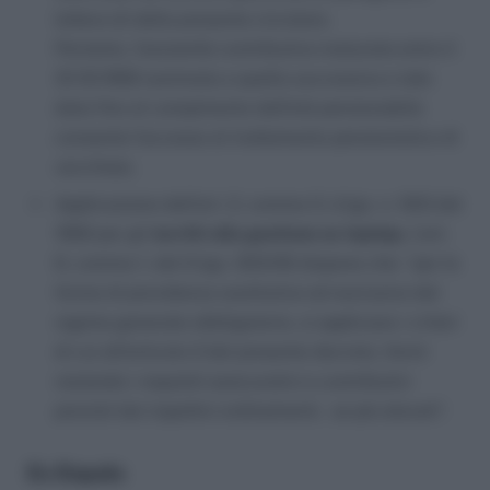
lettera d) della presente circolare.
Pertanto, l’anzianità contributiva maturata entro il
31/12/1992 sommata a quella successiva a tale
data fino al compimento dell’età pensionabile
consente l’accesso al trattamento pensionistico di
vecchiaia.
Applicazione dell’art. 2, comma 3, d.lgs. n. 503 del
1992 per gli
iscritti alla gestione ex Inpdap.
L’art.
6, comma 1, del D.lgs. 503/92 dispone che: “per le
forme di previdenza sostitutive ed esclusive del
regime generale obbligatorio, si applicano i criteri
di cui all’articolo 2 del presente decreto, fermi
restando i requisiti assicurativi e contributivi
previsti dai rispettivi ordinamenti, se più elevati”.
Ex Enpals