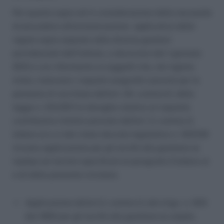
Per quanto sopra ed in considerazione della necessità
di procedere all’armonizzazione applicativa delle
regole sopra esposte nelle diverse gestioni
previdenziali dell’Istituto, a decorrere dal 1 gennaio
2012 e con riferimento ai soggetti che, nel regime
misto, maturano i requisiti anagrafici previsti per la
pensione di vecchiaia dall’art. 24, comma 6, della
legge n. 214/2011 le deroghe relative al requisito
contributivo minimo previste dall’art. 2, comma 3,
lettere a) e c) del citato decreto legislativo n. 503/92
trovano applicazione per gli iscritti alla gestione ex
Inpdap nei termini specificati al paragrafo 2 lettere a)
e d) della presente circolare.
Applicazione del’art.2, comma 3, del d.lgs. n. 503
del 1993 per gli iscritti alla gestione ex enpals.