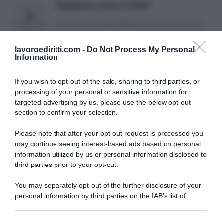
Redazione Lavoro e Diritti
Articoli a cura della Redazione di Lavoro e Diritti.
lavoroediritti.com -
Do Not Process My Personal
Information
If you wish to opt-out of the sale, sharing to third parties, or
processing of your personal or sensitive information for
targeted advertising by us, please use the below opt-out
SULLO STESSO ARGOMENTO
section to confirm your selection.
Please note that after your opt-out request is processed you
NASpI con le dimissioni, via libera anche per chi lascia il
may continue seeing interest-based ads based on personal
lavoro a causa della violenza
information utilized by us or personal information disclosed to
third parties prior to your opt-out.
Incentivi alle imprese, arriva la riforma: ecco cosa
cambia dal 18 agosto 2026
You may separately opt-out of the further disclosure of your
personal information by third parties on the IAB’s list of
Vittime del lavoro, nel 2026 più sostegno alle famiglie:
downstream participants.
contributi e borse di studio Inail