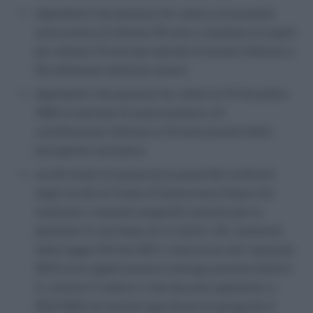
dipendenti che possono far valere un’anzianità
assicurativa di almeno 25 anni e risultano occupati
per almeno 10 anni per periodi di durata inferiore a
52 settimane nell’anno solare;
dipendenti che possono far valere al 31 dicembre
1992 un periodo di assicurazione e di
contribuzione inferiore ai 15 anni previsti dalla
previgente normativa.
iscritti fondo di quiescenza poste.Nei confronti
degli iscritti al Fondo di Quiescenza Poste che
maturano i requisiti anagrafici previsti per la
pensione di vecchiaia di cui all’art. 24, comma 6,
della legge 214 del 2011, a decorrere dal 1 gennaio
2012 trova applicazione la deroga prevista dall’art.
2, comma 3, lettera c) del decreto legislativo n.
503/1992 nei termini specificati al paragrafo 2