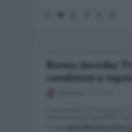
WhatsApp
YouTube
TikTok
Facebook
X
Google
(Twitter)
News
Lavoro e Diritti
»
Soldi e Diritti
»
Bonus decoder TV 20
Bonus decoder TV 
condizioni e regol
Claudio Garau
14 Aprile 2023
Il bonus decoder TV è confermato per il 
avere a casa gratis l'apparecchio. Cosa
>> Vai al
Canale WhatsApp di Lavoro e Di