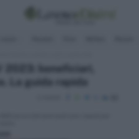
Lavoro
Pensioni
Fisco
Welfare
Risorse
23: beneficiari, condizioni e regole. La guida rapida
2023: beneficiari,
e. La guida rapida
Condividi
2023 ma non tutti sanno quali sono i requisiti per
 sapere.
ritti