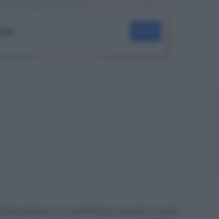
oogle
SEGUI
icile orientarsi, tra modifiche ai requisiti e novità