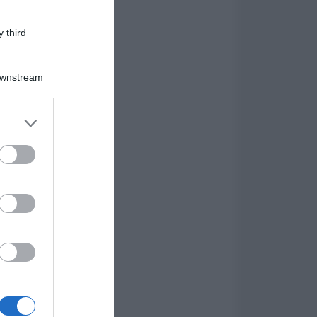
 third
Downstream
er and store
to grant or
ed purposes