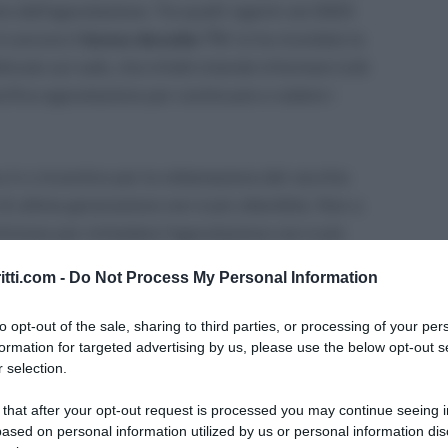
o dell’agevolazione. Tra quelli vigenti nel 2023
è ancora il
bonus decoder TV
: lo ha ricordato la
icato sul web, che infatti intende informare tutti
ecifica agevolazione per continuare a vedere i
 tv o incentivo per la rottamazione del vecchio
 di ultima generazione non è più ottenibile. Non a
Entrare per richiedere l’agevolazione non è più
a dell’esaurimento dei fondi previsti.
itti.com -
Do Not Process My Personal Information
der TV “a casa”, vale a dire l’agevolazione che
to opt-out of the sale, sharing to third parties, or processing of your per
 decoder compatibili con il nuovo digitale terrestre.
formation for targeted advertising by us, please use the below opt-out s
 selection.
sul
bonus decoder TV 2023
, indicando chi ne può
 that after your opt-out request is processed you may continue seeing i
lità richiederlo. I dettagli.
ased on personal information utilized by us or personal information dis