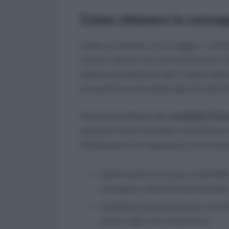
Come ottenere la conse
Come accennato, con la legge n. 14 del
(nata in virtù di una convenzione tra il
Italiane ed operativa dall’11 aprile del
di quest’anno ed estesa agli enti del te
Per quanto attiene alle
modalità di d
potranno farne richiesta e pianificar
dell’apparecchio seguendo una di quest
telefonando al numero verde 800 
consegna a domicilio dei decoder T
andando di persona presso uno dei 
paese negli orari di apertura;