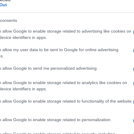
non maggiore del tetto di 20mila euro all’anno
Out
assistenziali di cui alle ultime certificazioni dei
consents
o RAI di radiodiffusione.
o allow Google to enable storage related to advertising like cookies on
evice identifiers in apps.
 TV consiste in un’agevolazione che include, in
o allow my user data to be sent to Google for online advertising
s.
 delle Imprese e del Made in Italy e Poste Italiane,
so il proprio domicilio di un decoder compatibile
to allow Google to send me personalized advertising.
sto non maggiore di 30 euro.
o allow Google to enable storage related to analytics like cookies on
evice identifiers in apps.
evo della legge n. 14 del 24
o allow Google to enable storage related to functionality of the website
bbraio scorso, ovvero il decreto Milleproroghe
o allow Google to enable storage related to personalization.
re con il
bonus decoder TV
ed, infatti, detta
o allow Google to enable storage related to security, including