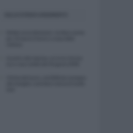
SULLO STESSO ARGOMENTO
NASpI con le dimissioni, via libera anche
per chi lascia il lavoro a causa della
violenza
Incentivi alle imprese, arriva la riforma:
ecco cosa cambia dal 18 agosto 2026
Vittime del lavoro, nel 2026 più sostegno
alle famiglie: contributi e borse di studio
Inail