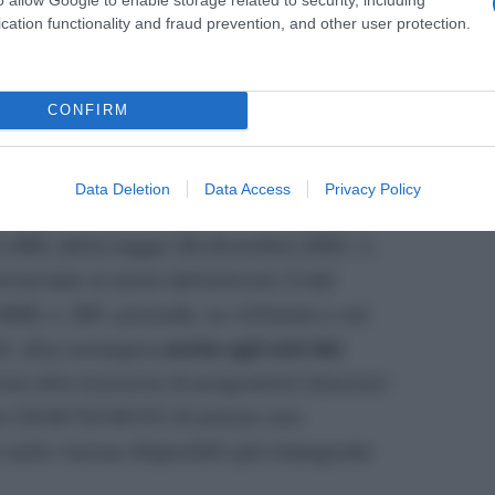
 31 dicembre di quest’anno, ed anche estesa agli
cation functionality and fraud prevention, and other user protection.
masti delusi i cittadini che si aspettavano una
e il bonus rottamazione tv.
CONFIRM
Data Deletion
Data Access
Privacy Policy
e 2023, fermo restando quanto previsto
 a 485, della legge 30 dicembre 2021, n.
niversale ai sensi dell’articolo 3 del
999, n. 261, procede, su richiesta e nei
ili, alla consegna
anche agli enti del
ei alla ricezione di programmi televisivi
ivi (DVB-T2/HEVC) di prezzo non
 sulle risorse disponibili già impegnate