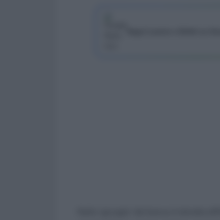
Segui Lavoro e Diritti su G
Nella ‘giungla’ dei bonus è talvolta diff