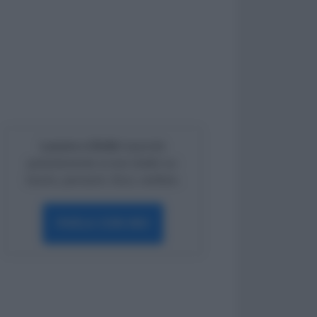
Lavoro e Diritti
risponde
gratuitamente ai tuoi dubbi su:
lavoro, pensioni, fisco, welfare.
PARLA CON NOI