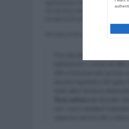
agevolazione è stata prorogata fino al
authenti
enti del terzo settore. Tuttavia sono ri
proroga anche per il bonus tv decoder 
Nel testo si trova scritto che:
Fino alla data del 31 dicembr
dall’articolo 1, commi da 482
234, il fornitore del servizio u
decreto legislativo 22 luglio 1
limiti delle forniture disponib
Terzo settore
dei decoder idon
con i nuovi standard trasmiss
superiore ad euro 30, a valere