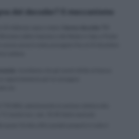
gna del decoder? Il meccanismo
 24 febbraio sopra citata il
bonus decoder TV
 Ministero delle Imprese e del Made in Italy e Poste
lo scorso anno) è stato prorogato fino al 31 dicembre
rzo settore.
omanda
, ricordiamo che gli aventi diritto al bonus
e un appuntamento per la consegna
e vie :
776 883, selezionando la sezione relativa alla
V (orario lun.-ven. 10-18 festivi esclusi);
quasi 13 mila uffici postali presenti in tutto il