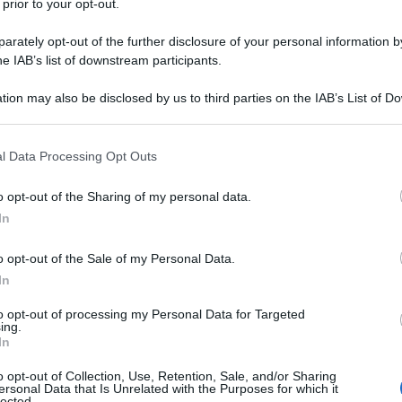
 prior to your opt-out.
gedo straordinario disabili, nuove istruzioni INPS
rately opt-out of the further disclosure of your personal information by
he IAB’s list of downstream participants.
 requisiti d’accesso
tion may also be disclosed by us to third parties on the IAB’s List of 
 that may further disclose it to other third parties.
tese favorire ulteriormente il passaggio al nuovo
 that this website/app uses one or more Google services and may gath
 hoc. Ecco perché esiste tuttora il
bonus decoder
l Data Processing Opt Outs
including but not limited to your visit or usage behaviour. You may click 
omporta la consegna direttamente presso la propria
 to Google and its third-party tags to use your data for below specifi
o opt-out of the Sharing of my personal data.
ogle consent section.
con la nuova tecnologia, e che garantisce dunque
In
lare si tratta di un decoder TV idoneo alla ricezione
trasmissivi DVB-T2/HEVC.
o opt-out of the Sale of my Personal Data.
In
 residenza del decoder avviene a specifiche
to opt-out of processing my Personal Data for Targeted
ing.
In
o opt-out of Collection, Use, Retention, Sale, and/or Sharing
 o maggiore dei 70 anni e residenti in Italia;
ersonal Data that Is Unrelated with the Purposes for which it
lected.