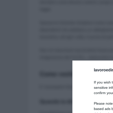
decidere come devono vestirsi i propri
legge.
Spesso le Aziende chiedono come compo
dipendenti che adottano un abbigliame
lavorativo, ed ogni volta, il punto di p
Non mi stancherò mai di dirlo! Avere p
integrazione dei C.C.N.L., assicurano 
lavoroedir
Come vestirsi in azienda
If you wish 
E’ necessario fare un distinguo tra i var
sensitive in
confirm your
Quando la divisa è obbligator
Please note
based ads b