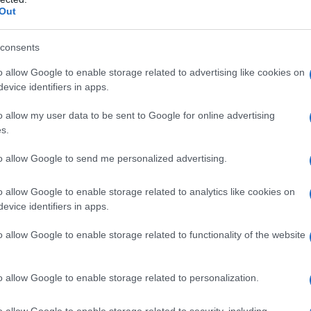
ede una spersonalizzazione del dipendente, mentre
Out
me un forte vincolo di identificazione, orgoglio ed
consents
 in abbigliamento per il lavoro a proprie spese.
o allow Google to enable storage related to advertising like cookies on
evice identifiers in apps.
 o tempo divisa
o allow my user data to be sent to Google for online advertising
s.
siddetto “tempo tuta” e cioè se il lavoratore debba
iamento aziendale o se invece, il cambio sia
to allow Google to send me personalized advertising.
o allow Google to enable storage related to analytics like cookies on
evice identifiers in apps.
6 ha ribadito ancora una volta che si tratti di
si etero direzionalità.
o allow Google to enable storage related to functionality of the website
piegato per indossare la divisa da lavoro va pagato
o allow Google to enable storage related to personalization.
to ad indossare l’abbigliamento consigliato?
o allow Google to enable storage related to security, including