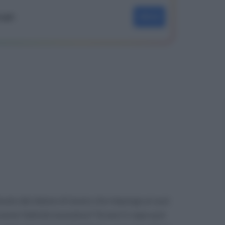
oogle
SEGUI
tuato dal datore di lavoro che imponga ai suoi
ante l’attività lavorativa? Ovvero il capo può