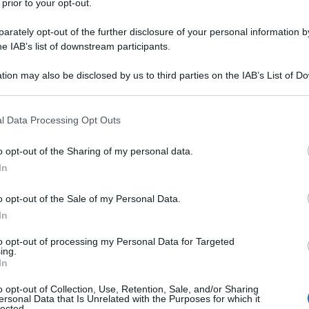
to per lavorazioni particolari, ad esempio tute e
 prior to your opt-out.
uali necessari ed obbligatori per lo svolgimento della
rately opt-out of the further disclosure of your personal information by
he IAB’s list of downstream participants.
tion may also be disclosed by us to third parties on the IAB’s List of 
ome vestirsi in azienda, in quanto si tratta di
 that may further disclose it to other third parties.
re imposta dal T.U. 81/2008 sulla Sicurezza e
 that this website/app uses one or more Google services and may gath
PI necessari risultano dal DVR (documento di
l Data Processing Opt Outs
including but not limited to your visit or usage behaviour. You may click 
 cui discendono obblighi riguardo la consegna, la
 to Google and its third-party tags to use your data for below specifi
o opt-out of the Sharing of my personal data.
a sul foglio di consegna, impegnano fortemente e
ogle consent section.
In
o opt-out of the Sale of my Personal Data.
endale
In
to opt-out of processing my Personal Data for Targeted
he voglia dare una connotazione visibile del proprio
ing.
In
di indossare una divisa (accade nel settore
o opt-out of Collection, Use, Retention, Sale, and/or Sharing
ersonal Data that Is Unrelated with the Purposes for which it
lected.