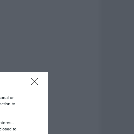
sonal or
ection to
nterest-
closed to