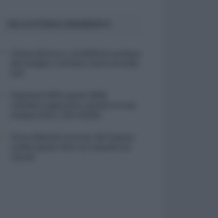
SULLO STESSO ARGOMENTO
Vittime del lavoro, nel 2026 più sostegno
alle famiglie: contributi e borse di studio
Inail
Pagamenti INPS agosto 2026,
calendario aggiornato: quando arrivano
Assegno Unico, ADI e NASpI
Carta d’identità cartacea, dal 3 agosto
cambia (quasi) tutto: ecco quando non
vale più