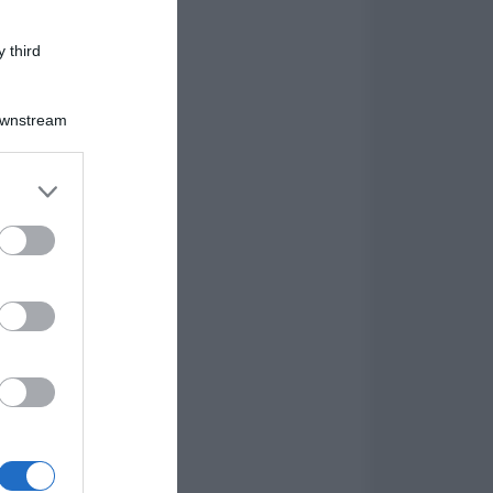
 third
Downstream
er and store
to grant or
ed purposes