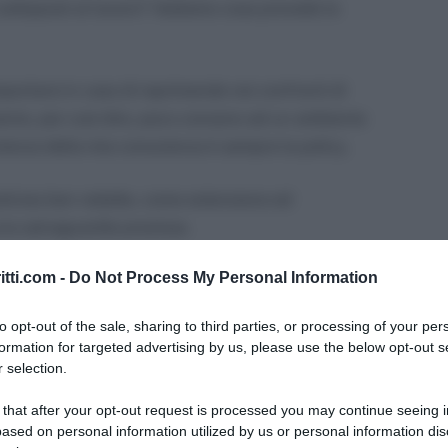
 sottoposti al lavoro? Vediamo cosa prevede la
rtarsi in caso di reprimende nei confronti di
nto, per così dire, poco consono ad un ambiente
artenza della mia consulenza è sempre la policy.
olicies ben redatte, come estensione ed
una salvaguardia preziosa.
itti.com -
Do Not Process My Personal Information
?
to opt-out of the sale, sharing to third parties, or processing of your per
i tipi di abbigliamento.
formation for targeted advertising by us, please use the below opt-out s
 selection.
ia per la sicurezza.
 that after your opt-out request is processed you may continue seeing i
ased on personal information utilized by us or personal information dis