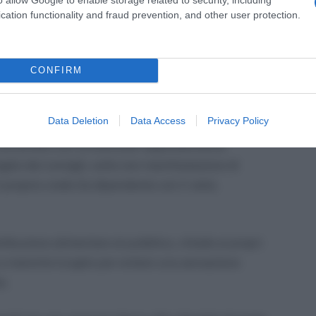
cation functionality and fraud prevention, and other user protection.
revede che l’indicazione vada rivolta a chi abbia
oncetto che il Dipendente sia il biglietto da visita
io, il personale al ricevimento clienti, i
CONFIRM
motivi di sicurezza – oltre naturalmente al personale
 cartellino identificativo).
Data Deletion
Data Access
Privacy Policy
oncertato con le eventuali rappresentanze
aglio dei consigli, sulla non manifestazione di
 proprio credo (la dipendente con il velo),
ribuzione alimentare al pubblico, chiede ai propri
e a maniche lunghe per evitare una sensazione
o.