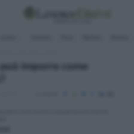
Lavoro
Pensioni
Fisco
Welfare
Risorse
uò imporre come vestirsi in azienda?
ro può imporre come
a?
Condividi
Luglio 2017
ipendenti come vestirsi in azienda durante l’attività
gge.
ritti