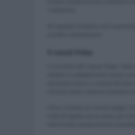
Un’altra chiede che non si indossino m
i trattamenti.
Gli ospedali richiedono che il personale
possibili contaminazioni.
Il casual friday
In occasione del “casual friday” molte 
adottare un abbigliamento casual, and
personale esterno, ci asterrà dal jean
nel buon senso e diventa necessario pre
Infine, si ritorna sul vecchio adagio “è
tratta di rispetto, per se stessi, per il 
mise firmata, semplicemente trasmetter