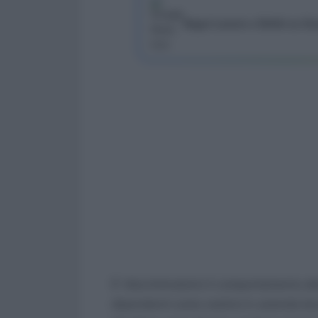
Segui Lavoro e Diritti su G
E’ discriminatorio il comportamento at
dipendenti come vestirsi in azienda dur