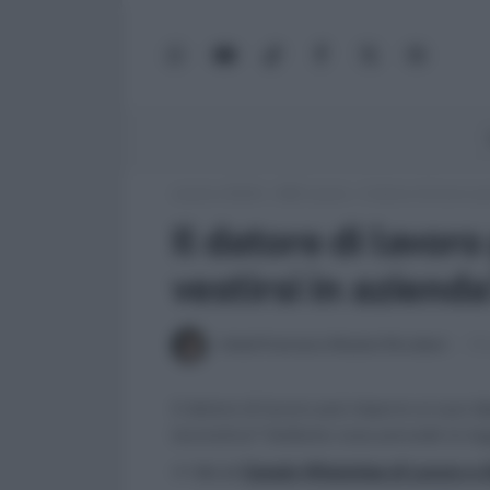
WhatsApp
YouTube
TikTok
Facebook
X
Google
(Twitter)
News
Lavoro e Diritti
»
ABC Lavoro
»
Il datore di lavoro p
Il datore di lavo
vestirsi in aziend
Irshad Francesca Shaukat Riccaboni
14 
Il datore di lavoro può imporre ai suoi d
lavorativa? Vediamo cosa prevede la le
>> Vai al
Canale WhatsApp di Lavoro e Di