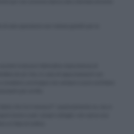
onili per non arrecare danno alla clientela durante
 di sala operatoria non indossi gioielli per le
società ricalcano l’abitudine statunitense di
rebbe da se’ che, in caso di appuntamenti con
s e sneakers; purtroppo non sempre si può confidare
cisarlo per scritto.
 l’abito che fa il monaco?”, assolutamente no, ma si
proprio lavoro e per i propri colleghi, non serve una
e un’idea di ordine.