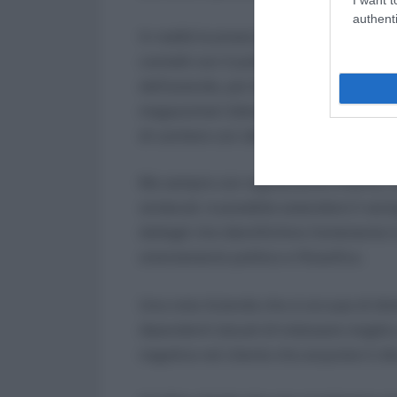
authenti
In realtà la prassi giurisprundenziale p
contatti con il pubblico, sottinteso il c
dell’azienda, per buona norma, ad esemp
magazzinieri (identificabili anche per 
di cantiere con obbligo di esposizione di
Ma sempre con regolamento interno, c
sindacali, è possibile estendere il vent
dettagli che identifichino fortemente il
orientamento politico e filosofico.
Una nota Azienda che si occupa di dist
dipendenti tatuati di indossare magli
negativa nel cliente che acquista il cib