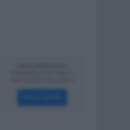
Lavoro e Diritti
risponde
gratuitamente ai tuoi dubbi su:
lavoro, pensioni, fisco, welfare.
PARLA CON NOI