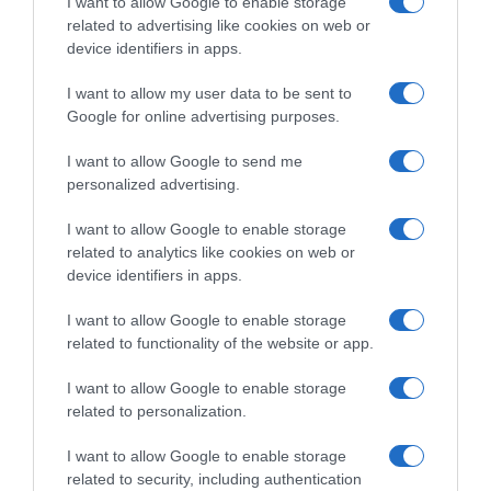
I want to allow Google to enable storage
related to advertising like cookies on web or
device identifiers in apps.
I want to allow my user data to be sent to
Google for online advertising purposes.
I want to allow Google to send me
personalized advertising.
I want to allow Google to enable storage
related to analytics like cookies on web or
device identifiers in apps.
I want to allow Google to enable storage
Chi Siamo
Contatti
Redazione
Collabora
LinkedIn
related to functionality of the website or app.
I want to allow Google to enable storage
related to personalization.
I want to allow Google to enable storage
© 2026 Lavoro e Diritti
related to security, including authentication