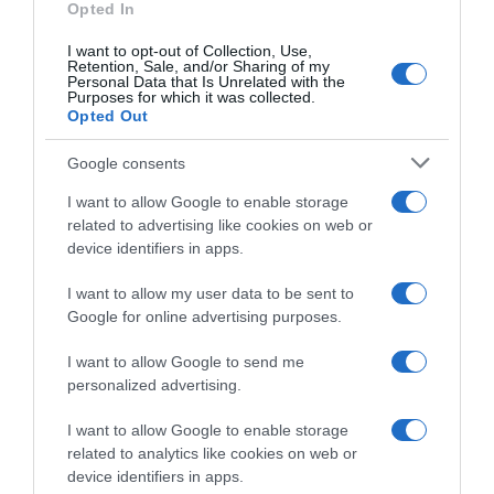
Opted In
I want to opt-out of Collection, Use,
Retention, Sale, and/or Sharing of my
Personal Data that Is Unrelated with the
Purposes for which it was collected.
Opted Out
Google consents
I want to allow Google to enable storage
related to advertising like cookies on web or
device identifiers in apps.
I want to allow my user data to be sent to
Google for online advertising purposes.
I want to allow Google to send me
personalized advertising.
I want to allow Google to enable storage
related to analytics like cookies on web or
device identifiers in apps.