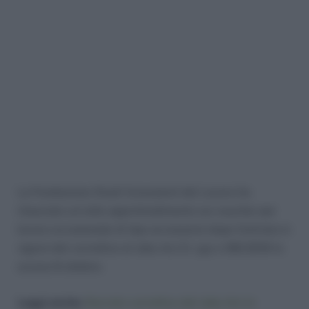
La Fondazione Studi Consulenti del Lavoro ha
rilasciato un’utile approfondimento sui voucher per
lavoro occasionale di tipo accessorio dopo l’entrata in
vigore del correttivo al Jobs Act D. Lgs n.185/2016 lo
scorso 8 ottobre.
Leggi anche:
Decreto correttivo del Jobs Act in