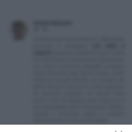
Antonio Maroscia
Website
LinkedIn
Consulente del Lavoro iscritto al n. 238 dell'albo
provinciale di Campobasso
[
Link all'albo di
categoria
]
, fondatore e direttore di Lavoro e Diritti.
D.U. in Economia e Amministrazione delle Imprese
(eq. Laurea in Economia Aziendale) conseguito
presso l'Università degli Studi di Teramo. Iscritto
nell'elenco speciale dell'Albo dei Giornalisti del
Molise. Da quasi venti anni mi occupo di gestione
del personale soprattutto per aziende medio
piccole e per i più disparati settori. Negli anni mi
sono specializzato anche in Previdenza e Welfare,
aiutando e informando migliaia di lavoratori
attraverso il sito e i canali social collegati.