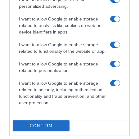
personalized advertising.
I want to allow Google to enable storage
related to analytics like cookies on web or
device identifiers in apps.
Chi Siamo
Contatti
Redazione
Collabora
LinkedIn
I want to allow Google to enable storage
related to functionality of the website or app.
I want to allow Google to enable storage
related to personalization.
© 2026 Lavoro e Diritti
I want to allow Google to enable storage
Testata giornalistica registrata al Tribunale di Larino al n° 511 del 4
related to security, including authentication
agosto 2018 – Direttore Responsabile Antonio Maroscia
functionality and fraud prevention, and other
P. IVA 01669200709
user protection.
CONFIRM