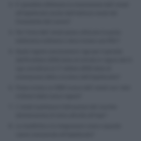
E’ possibile effettuare la trasmissione dell’ email
all’Ispettorato anche dall’indirizzo email del
Consulente del Lavoro?
Per l’invio dell’ email posso utilizzare la posta
elettronica ordinaria o devo inviare una PEC?
Quale regime sanzionatorio vige per il periodo
dall’8 ottobre 2016 (data di entrata in vigore del D.
Lgs correttivo) al 17 ottobre 2016 (data di
emanazione della circolare dell’Ispettorato)?
Posso inviare un SMS invece dell’ email con i dati
richiesti dalle nuove regole?
L’ email sostituisce l’attivazione del voucher
(dichiarazione di inizio attività) all’Inps?
Le modifiche e le integrazioni come e quando
vanno comunicate all’Ispettorato?