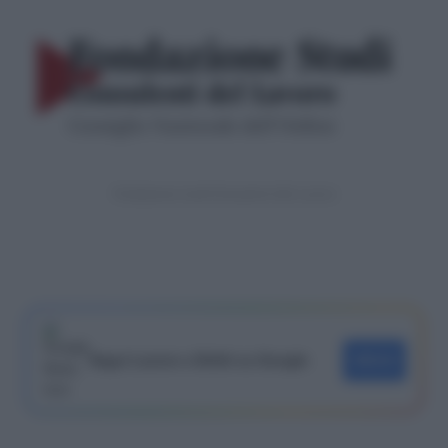
Fondazione studi Consulenti del Lavoro
Segui Lavoro e Diritti su Google
SEGUI