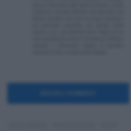
presso l'Università degli Studi di Teramo. Iscritto
nell'elenco speciale dell'Albo dei Giornalisti del
Molise. Da quasi venti anni mi occupo di gestione
del personale soprattutto per aziende medio
piccole e per i più disparati settori. Negli anni mi
sono specializzato anche in Previdenza e Welfare,
aiutando e informando migliaia di lavoratori
attraverso il sito e i canali social collegati.
MOSTRA I COMMENTI
Bonus e pagamenti
Consulenti del Lavoro
jobs act