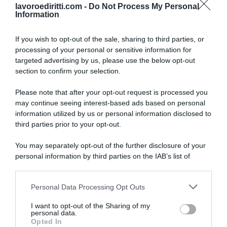
lavoroediritti.com -
Do Not Process My Personal
Information
If you wish to opt-out of the sale, sharing to third parties, or
processing of your personal or sensitive information for
targeted advertising by us, please use the below opt-out
SULLO STESSO ARGOMENTO
section to confirm your selection.
Please note that after your opt-out request is processed you
NASpI con le dimissioni, via libera anche per chi lascia il
may continue seeing interest-based ads based on personal
lavoro a causa della violenza
information utilized by us or personal information disclosed to
third parties prior to your opt-out.
Incentivi alle imprese, arriva la riforma: ecco cosa
cambia dal 18 agosto 2026
You may separately opt-out of the further disclosure of your
personal information by third parties on the IAB’s list of
Vittime del lavoro, nel 2026 più sostegno alle famiglie:
downstream participants.
contributi e borse di studio Inail
Personal Data Processing Opt Outs
This information may also be disclosed by us to third parties
on the IAB’s List of Downstream Participants that may further
I want to opt-out of the Sharing of my
Lavoro e Diritti
risponde gratuitamente ai tuoi
disclose it to other third parties.
personal data.
dubbi su: lavoro, pensioni, fisco, welfare.
Opted In