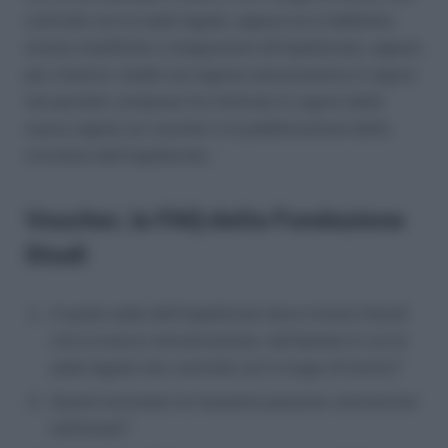
coincida con la sede legale, oppure se si debbano
inviare modifiche o integrazioni all’Ispettorato, oppure
per chiarire i dubbi sul regime sanzionatorio in vigore
nel periodo compreso fra l’entrata in vigore delle
nuove regole sui voucher e la pubblicazione della
circolare dell’Ispettorato.
Voucher, le FAQ della Fondazione
Studi
A quale sede dell’Ispettorato devo inviare l’email
con la nuova comunicazione, nell’ipotesi in cui la
sede legale non coincida con il luogo di lavoro?
Quanti lavoratori al massimo possono comunicare
nell’email?