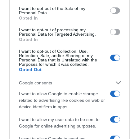
Please note that this website/app uses one or more Google
services and may gather and store information including but
I want to opt-out of the Sale of my
Personal Data.
not limited to your visit or usage behaviour. You may click to
PARLA CON NOI
Opted In
grant or deny consent to Google and its third-party tags to
use your data for below specified purposes in below Google
I want to opt-out of processing my
consent section.
Personal Data for Targeted Advertising.
Opted In
I want to opt-out of Collection, Use,
Retention, Sale, and/or Sharing of my
Personal Data that Is Unrelated with the
Purposes for which it was collected.
Opted Out
Google consents
I want to allow Google to enable storage
related to advertising like cookies on web or
device identifiers in apps.
I want to allow my user data to be sent to
Google for online advertising purposes.
I want to allow Google to send me