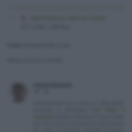
FAQ Fondazione Studi sui Voucher
(617,2 KiB, 1.940 hits)
Fonte:
Consulenti del Lavoro
Nessun articolo correlato
Antonio Maroscia
Website
LinkedIn
Consulente del Lavoro iscritto al n. 238 dell'albo
provinciale di Campobasso
[
Link all'albo di
categoria
]
, fondatore e direttore di Lavoro e Diritti.
D.U. in Economia e Amministrazione delle Imprese
(eq. Laurea in Economia Aziendale) conseguito