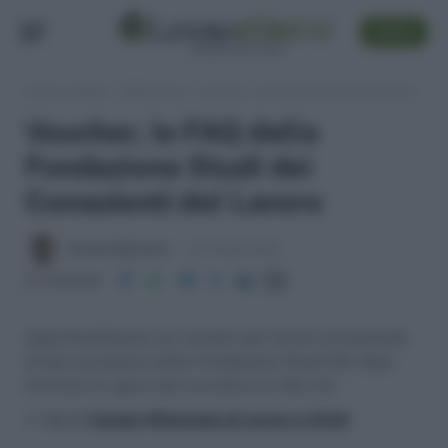
SEGUI
Lavoro e Diritti
»
ABC Lavoro
»
Voucher, le FAQ della Fondazione Studi dei Consulenti del Lavoro
Voucher, le FAQ della
Fondazione Studi dei
Consulenti del Lavoro
Antonio Maroscia
19 Ottobre 2016
Condividi
Approfondimento sui voucher per lavoro occasionale
di tipo accessorio della Fondazione Studi CdL dopo
l'entrata in vigore del correttivo al Jobs Act
>> Vai al
Canale WhatsApp di Lavoro e Diritti