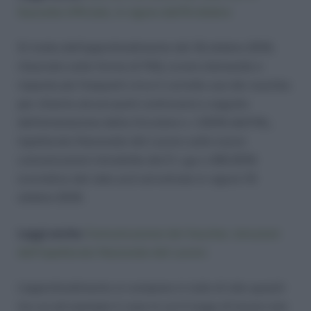
Gazzetta Ufficiale, in vigore dall’8 ottobre
Si tratta dell’approfondimento del 18 ottobre 2016,
rilasciato sotto forma di FAQ, ovvero domande e
risposte più frequenti circa il corretto uso dei voucher,
per chiarire alcuni punti controversi a seguito
dell’emanazione della Circolare n. 1/2016 dell’INL,
Ispettorato Nazionale del Lavoro sulle nuove
comunicazioni introdotte dal D. Lgs n.185/2016
(correttivo del Jobs act) ed entrate in vigore l’8
ottobre 2016.
Leggi anche:
Comunicazione dei Voucher, istruzioni
dell’Ispettorato Nazionale del Lavoro
L’approfondimento si compone in tutto di otto quesiti
tra cui ad esempio il caso in cui il luogo di lavoro non