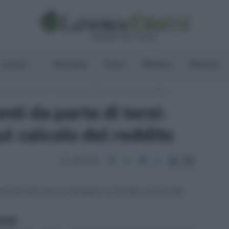
Lavoro
Pensioni
Fisco
Welfare
Risorse
ti da parte di terzi: chiarimenti AdE sul calcolo del reddito
nti da parte di terzi:
l calcolo del reddito
Condividi
ointestato con un familiare, ai fini del calcolo del
ritti