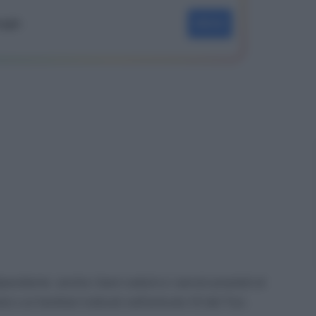
oogle
SEGUI
pendente anche i beni ceduti e i servizi prestati al
 o ai familiari indicati nell’articolo 12 del Tuir,