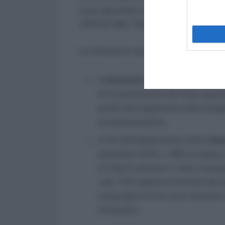
tasso agevolato concessi a dipendenti ai
DPR 917/86, TUIR.
Le indicazioni operative più importanti
il
momento di imputazione del
al riconoscimento del tasso agevol
quello del pagamento delle singole
di ammortamento;
ai fini dell’applicazione della
rite
settembre 1973, n. 600, la stess
di tutte le somme e i valori corri
«del TUR vigente al termine del p
conguaglio di fine anno tenendo 
d’imposta».