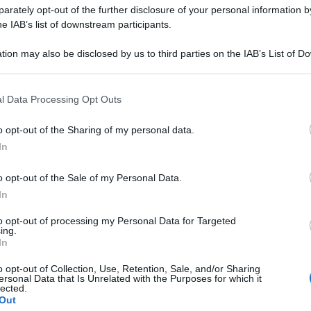
rately opt-out of the further disclosure of your personal information by
arimenti forniti dall’Agenzia delle entrate è utile
he IAB’s list of downstream participants.
rensività”
del reddito di lavoro dipendente, in base
 i valori corrispondenti ai beni, ai servizi ed alle
tion may also be disclosed by us to third parties on the IAB’s List of 
 that may further disclose it to other third parties.
propri dipendenti costituiscono redditi imponibili e,
nazione del reddito di lavoro dipendente.
 that this website/app uses one or more Google services and may gath
l Data Processing Opt Outs
including but not limited to your visit or usage behaviour. You may click 
 to Google and its third-party tags to use your data for below specifi
fringe benefit: chiarimenti AdE sulla
o opt-out of the Sharing of my personal data.
ogle consent section.
In
o opt-out of the Sale of my Personal Data.
endente, pensionato, cassa integrato,
In
erzi o ai familiari indicati nell’articolo 12 del
to opt-out of processing my Personal Data for Targeted
c.d.
valore normale
.
ing.
In
i dipendenti a tasso agevolato rispetto a quello di
o opt-out of Collection, Use, Retention, Sale, and/or Sharing
b), del Tuir prevede che, ai fini della
ersonal Data that Is Unrelated with the Purposes for which it
lected.
 assume il 50 per cento della differenza tra
Out