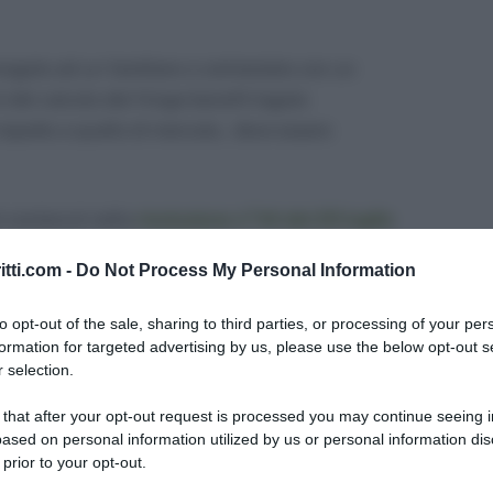
rogato ad un familiare o cointestato con un
ni del calcolo del fringe benefit legato
rispetto a quello di mercato, deve essere
i contenuti nella
risoluzione n°44 del 25 luglio
 è soffermata sulla corretta modalità di
itti.com -
Do Not Process My Personal Information
ipendente in relazione a finanziamenti/mutui a
 sensi dell’articolo 51, comma 4, lettera b), del
to opt-out of the sale, sharing to third parties, or processing of your per
formation for targeted advertising by us, please use the below opt-out s
 selection.
parte di terzi: quale fringe
 that after your opt-out request is processed you may continue seeing i
ased on personal information utilized by us or personal information dis
 prior to your opt-out.