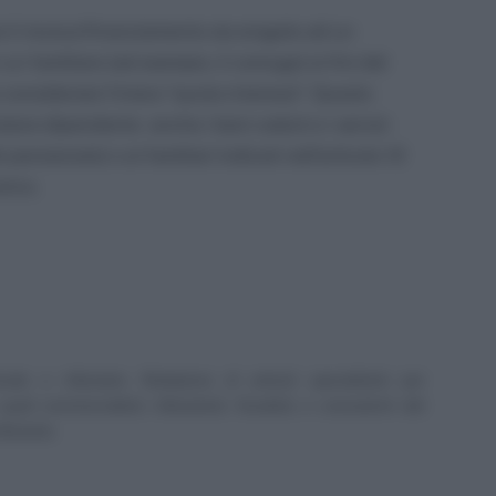
ve il mutuo/finanziamento sia erogato ad un
un familiare (ad esempio, il coniuge) ai fini del
considerata l’intera “quota interessi”. Questo
atore dipendente anche i beni ceduti e i servizi
 pensionato) o ai familiari indicati nell’articolo 12
rico.
scale e tributario. Redazione di articoli specialistici per
uali commercialisti, tributaristi, fiscalisti, e consulenti del
ibutaria.