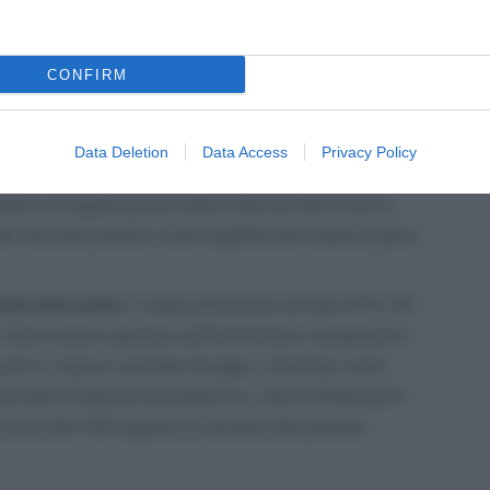
 sensi dell’articolo 51, comma 4, lettera b), del
CONFIRM
 possono essere così riassunte:
Data Deletion
Data Access
Privacy Policy
 compenso
in natura ossia del fringe benefit legato
ato e di applicazione della ritenuta alla fonte è
 rate del prestito come stabilite dal relativo piano
nuta d’acconto
, in base all’articolo 23 del d.P.R. 29
a «deve essere operata sull’ammontare complessivo
sposti in ciascun periodo di paga», tenendo conto
eriodo d’imposta precedente e, salvo effettuare il
conto del TUR vigente al termine del periodo