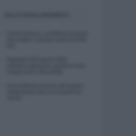
SULLO STESSO ARGOMENTO
Vittime del lavoro, nel 2026 più sostegno
alle famiglie: contributi e borse di studio
Inail
Pagamenti INPS agosto 2026,
calendario aggiornato: quando arrivano
Assegno Unico, ADI e NASpI
Carta d’identità cartacea, dal 3 agosto
cambia (quasi) tutto: ecco quando non
vale più