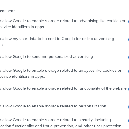
sso ufficiale di sconto [ora Tasso Ufficiale di
cun anno e l’importo degli interessi calcolato al
consents
o allow Google to enable storage related to advertising like cookies on
evice identifiers in apps.
cessi sotto forma di scoperto di conto corrente, di
o allow my user data to be sent to Google for online advertising
ipendio, ecc.
s.
to allow Google to send me personalized advertising.
 caso in cui i mutui/finanziamenti siano erogati da
con i quali il datore di lavoro abbia stipulato accordi
o allow Google to enable storage related to analytics like cookies on
evice identifiers in apps.
o allow Google to enable storage related to functionality of the website
 parte di terzi: chiarimenti AdE
o allow Google to enable storage related to personalization.
e entrate ha analizzato la corretta modalità di
o allow Google to enable storage related to security, including
cation functionality and fraud prevention, and other user protection.
ipendente in relazione a finanziamenti/mutui a