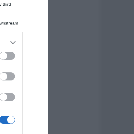
 third
Downstream
er and store
to grant or
ed purposes