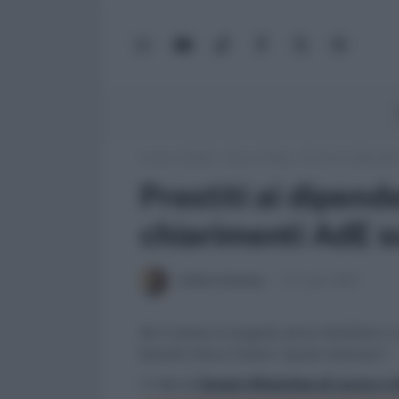
WhatsApp
YouTube
TikTok
Facebook
X
Google
(Twitter)
News
Lavoro e Diritti
»
Fisco e Tasse
»
Prestiti ai dipenden
Prestiti ai dipende
chiarimenti AdE su
Andrea Amantea
27 Luglio 2023
Se il mutuo è erogato ad un familiare o c
benefit rileva l’intera “quota interessi”.
>> Vai al
Canale WhatsApp di Lavoro e Di