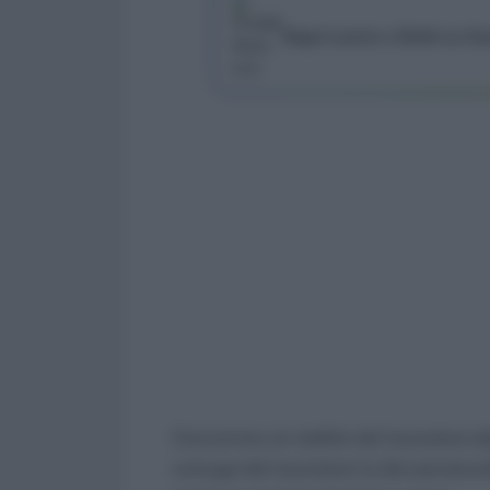
Segui Lavoro e Diritti su G
Concorrono al reddito del lavoratore di
coniuge del lavoratore (o del pensionato)