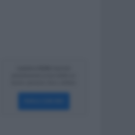
Lavoro e Diritti
risponde
gratuitamente ai tuoi dubbi su:
lavoro, pensioni, fisco, welfare.
PARLA CON NOI