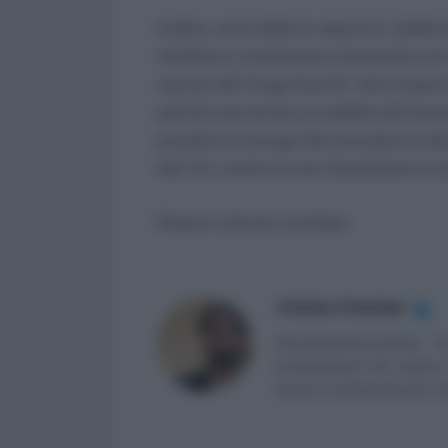
Inoltre, come detto in apertura, laddo
familiare o cointestato cointestato con 
calcolo del fringe benefit deve essere 
perché concorrono al reddito del lavor
prestati al coniuge del lavoratore (o del
del Tuir, anche se non fiscalmente a ca
Nessun articolo correlato
Andrea Amantea
✔
Giornalista/Consulente fi
professionisti del settore q
lavoro in materia fiscale e tr