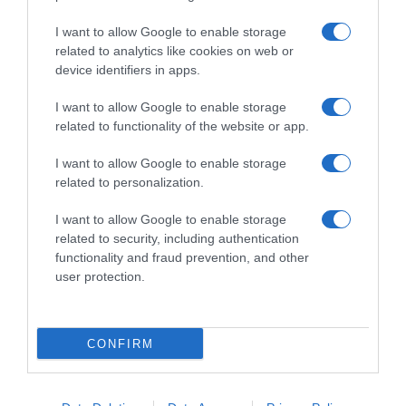
I want to allow Google to enable storage
related to analytics like cookies on web or
device identifiers in apps.
I want to allow Google to enable storage
Chi Siamo
Contatti
Redazione
Collabora
LinkedIn
related to functionality of the website or app.
I want to allow Google to enable storage
related to personalization.
I want to allow Google to enable storage
© 2026 Lavoro e Diritti
related to security, including authentication
Testata giornalistica registrata al Tribunale di Larino al n° 511 del 4
functionality and fraud prevention, and other
agosto 2018 – Direttore Responsabile Antonio Maroscia
user protection.
P. IVA 01669200709
CONFIRM