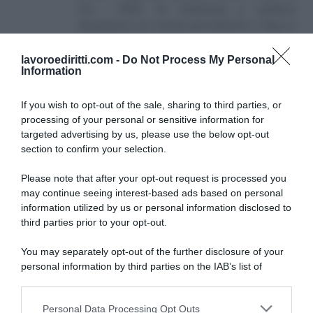
Ore – 2016). Ha collaborato e collabora
attualmente con testate giornalistiche e blog su
temi di Diritto del Lavoro
lavoroediritti.com -
Do Not Process My Personal
Information
If you wish to opt-out of the sale, sharing to third parties, or
processing of your personal or sensitive information for
targeted advertising by us, please use the below opt-out
section to confirm your selection.
SULLO STESSO ARGOMENTO
Please note that after your opt-out request is processed you
may continue seeing interest-based ads based on personal
NASpI con le dimissioni, via libera anche per chi lascia il
information utilized by us or personal information disclosed to
lavoro a causa della violenza
third parties prior to your opt-out.
Incentivi alle imprese, arriva la riforma: ecco cosa
You may separately opt-out of the further disclosure of your
cambia dal 18 agosto 2026
personal information by third parties on the IAB’s list of
downstream participants.
Vittime del lavoro, nel 2026 più sostegno alle famiglie:
contributi e borse di studio Inail
Personal Data Processing Opt Outs
This information may also be disclosed by us to third parties