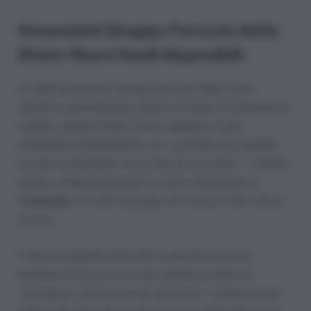
Assunzioni Gruppo Ferrovie dello
Stato: Nuovi fondi disponibili
Le 1000 assunzioni Gruppo ferrovie dello stato
saranno autofinanziate grazie al fondo di sostegno al
reddito. Questo fondo come sappiamo viene
alimentato direttamente con i contributi di aziende
private e pubbliche, ma anche da lavoratori. Il fondo
messo a disposizione per le nuove assunzioni in
Trenitalia
e in tutto il gruppo FS è paria a 124 milioni
di euro.
Il Nuovo progetto oltre alla creazione di nuove
posizioni di lavoro, ha come obiettivo quello di
anticipare la pensione dei lavoratori in determinati