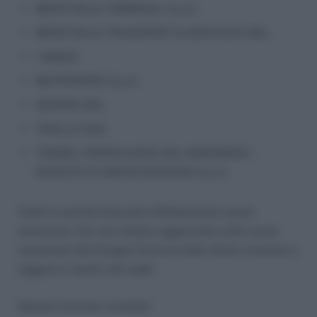
MERCITALIA TERMINAL S.p.A.;
MERCITALIA TRANSPORT & SERVICES SRL;
I-MAGO;
METROPARK S.p.A;
SERFER SRL;
THELLO SAS;
TUNNEL FERROVIARIO DEL BRENNERO –
SOCIETA’ DI PARTECIPAZIONI S.p.A;
Tutte le società elencate effettueranno nuove
assunzioni. Se vuoi restare aggiornato sulle nuove
assunzioni del Gruppo Ferrovie dello Stato continua a
leggere il nostro sito web!
Nessun articolo correlato