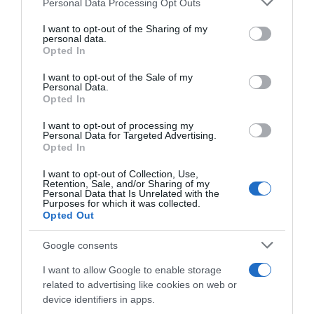
Personal Data Processing Opt Outs
This information may also be disclosed by us to third parties
on the IAB’s List of Downstream Participants that may further
I want to opt-out of the Sharing of my
Lavoro e Diritti
risponde gratuitamente ai tuoi
disclose it to other third parties.
personal data.
dubbi su: lavoro, pensioni, fisco, welfare.
Opted In
Please note that this website/app uses one or more Google
services and may gather and store information including but
I want to opt-out of the Sale of my
Personal Data.
not limited to your visit or usage behaviour. You may click to
PARLA CON NOI
Opted In
grant or deny consent to Google and its third-party tags to
use your data for below specified purposes in below Google
I want to opt-out of processing my
consent section.
Personal Data for Targeted Advertising.
Opted In
I want to opt-out of Collection, Use,
Retention, Sale, and/or Sharing of my
Personal Data that Is Unrelated with the
Purposes for which it was collected.
Opted Out
Google consents
I want to allow Google to enable storage
related to advertising like cookies on web or
device identifiers in apps.