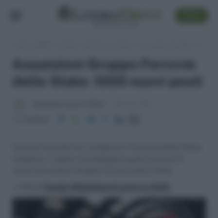
SEGUI
Lavoro e Diritti
»
Lavoro, concorsi e carriera
»
Assunzioni Gruppo Ferrovie dello Stato: 1000 nuovi posti
Assunzioni Gruppo Ferrovie
dello Stato: 1000 nuovi posti
Redazione Lavoro e Diritti
26 Aprile 2017
Condividi
trovato l'accordo tra i sindacati e Ferrovie Dello Stato.
Andiamo a vedere nel dettaglio quale saranno le
nuove assunzioni Gruppo Ferrovie dello Stato.
>> Vai al
Canale WhatsApp di Lavoro e Diritti