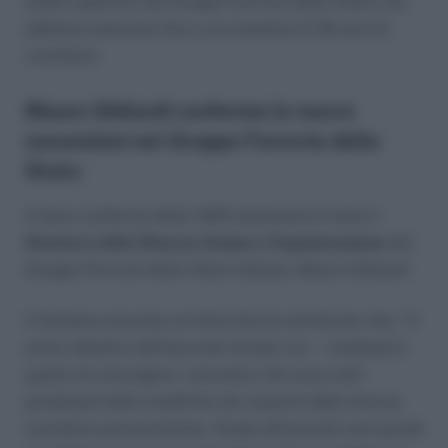
settori specifici del Gruppo Ferrovie dello Stato che
abbiano maturato fino a un massimo di 36 anni di
contributi.
Mauro Ghilardi conferma le nuove
assunzioni nel Gruppo Ferrovie dello
Stato
A dare conferma delle 1000 assunzioni è stato il
Direttore delle Risorse Umane e Organizzazione
del
Gruppo Ferrovie dello Stato Italiano, Mauro Ghilardi.
Il Direttore durante un’intervista ha dichiarato che: “
Il
primo obiettivo dell’accordo firmato con i sindacati è
quello di coinvolgere i lavoratori che sono stati
penalizzati dalle modifiche dei requisiti dalle diverse
normative pensionistiche. Grazie all’accordo sarà quindi