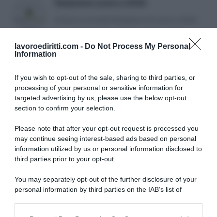
Redazione Lavoro e Diritti
Articoli a cura della Redazione di Lavoro e Diritti.
lavoroediritti.com -
Do Not Process My Personal
Information
If you wish to opt-out of the sale, sharing to third parties, or
processing of your personal or sensitive information for
targeted advertising by us, please use the below opt-out
SULLO STESSO ARGOMENTO
section to confirm your selection.
Please note that after your opt-out request is processed you
NASpI con le dimissioni, via libera anche per chi lascia il
may continue seeing interest-based ads based on personal
lavoro a causa della violenza
information utilized by us or personal information disclosed to
third parties prior to your opt-out.
Incentivi alle imprese, arriva la riforma: ecco cosa
cambia dal 18 agosto 2026
You may separately opt-out of the further disclosure of your
personal information by third parties on the IAB’s list of
Vittime del lavoro, nel 2026 più sostegno alle famiglie:
downstream participants.
contributi e borse di studio Inail