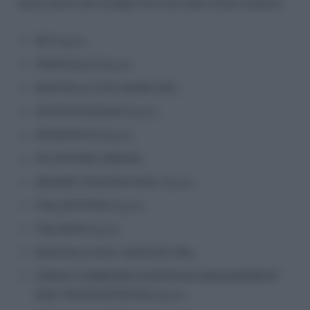
fanno parte del Gruppo Ferrovie dello Stato Italiano:
RFI S.p.A.;
TRENITALIA S.p.A.;
BUSITALIA SITA NORD SRL;
CENTOSTAZIONI S.p.A.;
FERSERVIZI S.p.A.;
FS SISTEMI URBANI;
GRANDI STAZIONI RAIL S.p.A.;
ITALCERTIFER S.p.A.;
ITALFERR S.p.A.;
BUSITALIA RAIL SERVICE SRL;
CEMAT-COMBINED EUROPEAN MANAGEMENT
AND TRASPORTATION S.p.A.;