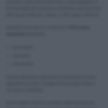
possibile creare nuove assunzioni. Come sappiamo in
FS l’età media dei lavoratori è di 49 anni, quindi più del
50% ha più di 50 anni, mentre il 10% supera i 60 anni
“.
Secondo l’accordo tra i sindacati e
FS le nuove
assunzioni
riguardano:
macchinisti,
capi treno
manutentori.
Questa operazione riguarderà l’assunzione di nuovi
dipendenti in tutto il Gruppo Ferrovie dello Stato e
non solo in Trenitalia.
Qui di seguito l’elenco completo delle società che