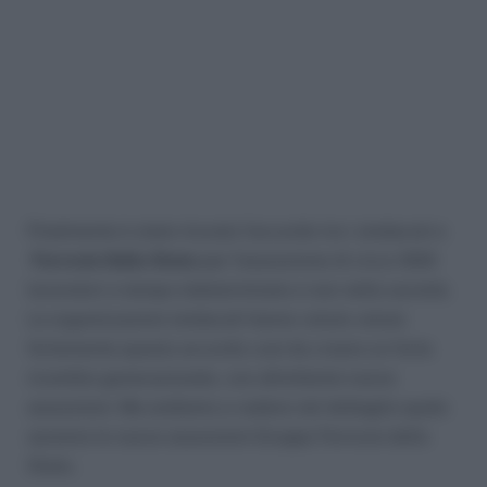
Finalmente è stato trovato l’accordo tra i sindacati e
Ferrovie Dello Stato
per l’assunzione di circa 1000
lavoratori a tempo indeterminato e non nella società.
Le organizzazioni sindacali hanno voluto voluto
fortemente questo accordo così da creare un forte
ricambio generazionale, con altrettante nuove
assunzioni. Ma andiamo a vedere nel dettaglio quale
saranno le nuove assunzioni Gruppo Ferrovie dello
Stato.