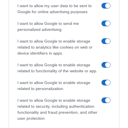
I want to allow my user data to be sent to
Google for online advertising purposes.
I want to allow Google to send me
personalized advertising.
I want to allow Google to enable storage
related to analytics like cookies on web or
device identifiers in apps.
Chi Siamo
Contatti
Redazione
Collabora
LinkedIn
I want to allow Google to enable storage
related to functionality of the website or app.
I want to allow Google to enable storage
related to personalization.
© 2026 Lavoro e Diritti
I want to allow Google to enable storage
Testata giornalistica registrata al Tribunale di Larino al n° 511 del 4
related to security, including authentication
agosto 2018 – Direttore Responsabile Antonio Maroscia
functionality and fraud prevention, and other
P. IVA 01669200709
user protection.