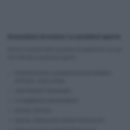
Assunzioni Juventus: Le posizioni aperte
Anche la società della Juventus ha pubblicato sul suo
sito ufficiale le posizione aperte:
INTERNATIONAL BUSINESS DEVELOPMENT
OFFICER – USA/LATAM;
CRM PROJECT MANAGER;
E-COMMERCE DEPARTMENT;
DIGITAL EDITOR;
DIGITAL PRODUCER JUNIOR SPECIALIST;