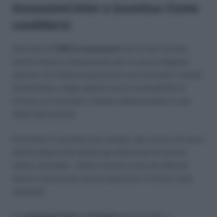
Assunzioni Inter e Juventus: Come
candidarsi
Sono più di
1000 le assunzioni
che le due società
hanno messo a disposizione per la nuova stagione
sportiva. Si tratta di assunzioni con contratto a tempo
determinato, stage oppure avere la possibilità di
firmare un contratto a tempo indeterminato in una
delle due società.
Entrambe le società sono sempre alla ricerca di nuovi
talenti oppure dei talenti già affermati nei diversi
settori aziendali. Infatti tramite il loro siti ufficiali
hanno comunicato nuove assunzioni in diversi rami
aziendali.
Le
assunzioni Inter e Juventus
sono rivolte a