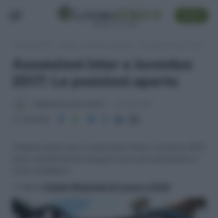
SEGUI
Lavoro e Diritti
»
Lavoro, concorsi e carriera
»
Assunzioni Inter e Juventus 2017: Le posizioni aperte
Assunzioni Inter e Juventus
2017: Le posizioni aperte
Redazione Lavoro e Diritti
13 Aprile 2017
Condividi
Vediamo quali sono le assunzioni Inter e Juventus 2017,
quali caratteristiche bisogna avere per partecipare e
come candidarsi.
>> Vai al
Canale WhatsApp di Lavoro e Diritti