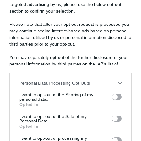
targeted advertising by us, please use the below opt-out
SULLO STESSO ARGOMENTO
section to confirm your selection.
Please note that after your opt-out request is processed you
NASpI con le dimissioni, via libera anche per chi lascia il
may continue seeing interest-based ads based on personal
lavoro a causa della violenza
information utilized by us or personal information disclosed to
third parties prior to your opt-out.
Incentivi alle imprese, arriva la riforma: ecco cosa
cambia dal 18 agosto 2026
You may separately opt-out of the further disclosure of your
personal information by third parties on the IAB’s list of
Vittime del lavoro, nel 2026 più sostegno alle famiglie:
downstream participants.
contributi e borse di studio Inail
Personal Data Processing Opt Outs
This information may also be disclosed by us to third parties
on the IAB’s List of Downstream Participants that may further
I want to opt-out of the Sharing of my
Lavoro e Diritti
risponde gratuitamente ai tuoi
disclose it to other third parties.
personal data.
dubbi su: lavoro, pensioni, fisco, welfare.
Opted In
Please note that this website/app uses one or more Google
services and may gather and store information including but
I want to opt-out of the Sale of my
Personal Data.
not limited to your visit or usage behaviour. You may click to
PARLA CON NOI
Opted In
grant or deny consent to Google and its third-party tags to
use your data for below specified purposes in below Google
I want to opt-out of processing my