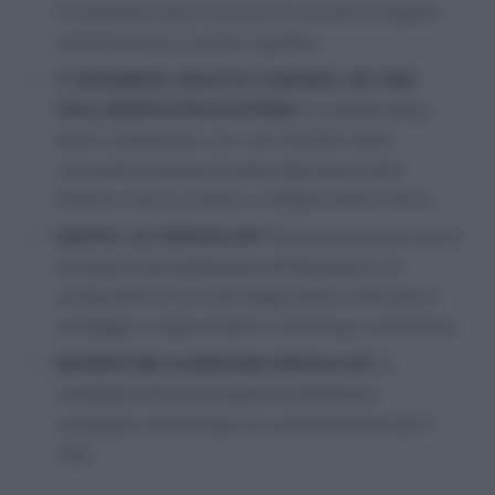
Il candidato dovrà cercare di trovare le migliori
amichevoli per la prima squadra.
IT BUSINESS ANALYST FINANCE, HR AND
COLLABORATION SYSTEMS:
Il collaboratore
dovrà collaborare con i vari membri della
comunità e prestare molta attenzione sulla
finanza, risorse umane e collaborazione future.
DIGITAL UX SPECIALIST:
Questa posizione dovrà
occuparsi principalmente all’ideazione e la
conduzione di ricerche degli utenti, interviste e
sondaggi e traducendole in Sitemap e wireframe.
MARKETING CAMPAIGN SPECIALIST:
Il
candidato dovrà occuparsi di effettuare
campagne marketing e di comunicazione per il
club.