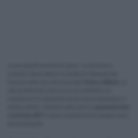
Le due grandi società di calcio, ovvero Inter e
Juventus hanno aperto un bando di selezione per
lavorare nelle loro sedi principali
Torino e Milano
. Le
due società sono alla ricerca di candidati con
esperienza ma sopratutto anche senza esperienza in
questo settore. Vediamo quali sono le
assunzioni Inter
e Juventus 2017
e quali caratteristiche bisogna avere
per partecipare.