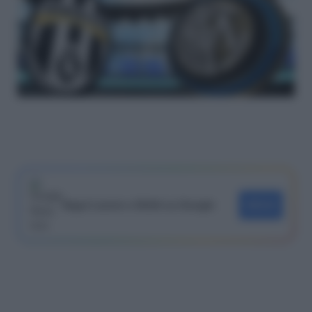
Segui Lavoro e Diritti su Google
SEGUI