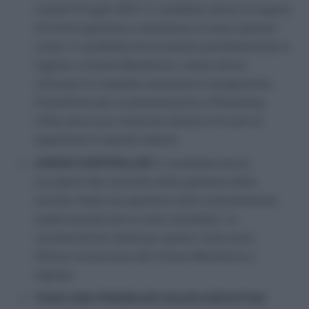
Lunedì 31 luglio 2017. Il candidato dovrà occuparsi
di fornire gestione e assistenza ai nuovi sponsor
cinesi. Il candidato dovrà parlare perfettamente in
Inglese e Cinese Mandarino. Inoltre dovrà
utilizzare in completa autonomia il programma
PowerPoint per la presentazione e Photoshop.
Infine deve aver maturato almeno 2-3 anni di
esperienza in questo settore.
JUNIOR CONTROLLER:
Il candidato dovrà
occuparsi del controllo della gestione della
società. Nella sua gestione sarà costantemente
supervisionato da un tutor aziendale. Le
caratteristiche ideali per questo ruolo sono:
Ottima conoscenza del Cinese Mandarino e
Inglese.
TOUR AND FRIENDLIES SALES EXECUTIVE: