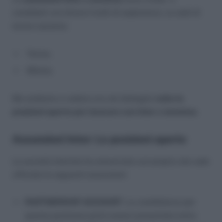
candidati con diversi livelli di esperienza. Le sedi di
lavoro saranno:
Torino;
Milano.
Ma andiamo a vedere ora nel dettaglio
tutte le
posizioni aperte per lavorare con Inter e Juventus
.
Assunzioni Inter: Le posizioni aperte
La società interista ha annunciato sul proprio sito web
ufficiale le seguenti assunzioni:
PARTNERSHIP ACCOUNT
: La candidatura per
questa posizione potrà essere presentate entro