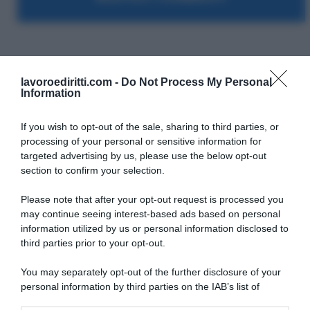
Scuola
lavoroediritti.com -
Do Not Process My Personal
Information
If you wish to opt-out of the sale, sharing to third parties, or
processing of your personal or sensitive information for
targeted advertising by us, please use the below opt-out
section to confirm your selection.
SULLO STESSO ARGOMENTO
Please note that after your opt-out request is processed you
may continue seeing interest-based ads based on personal
Vittime del lavoro, nel 2026 più sostegno alle famiglie:
information utilized by us or personal information disclosed to
contributi e borse di studio Inail
third parties prior to your opt-out.
Pagamenti INPS agosto 2026, calendario aggiornato:
You may separately opt-out of the further disclosure of your
quando arrivano Assegno Unico, ADI e NASpI
personal information by third parties on the IAB’s list of
downstream participants.