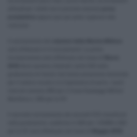
accertamenti psico-fisici, prove fisiche, accertamenti
attitudinali. Infatti non è prevista nessuna
prova
preselettiva
oppure quiz per poter superare tale
concorso.
Il reclutamento dei
volontari della Marina Militare
sarà effettuato in 4 reclutamenti. La prima
incorporazione sarà effettuata nel mese di
Marzo
2018
dove saranno chiamati i primi 510 nella
graduatoria di merito che hanno presentato domanda
per il settore navale e la Capitaneria di porto. I posti
riservati saranno 260 per il Corpo Equipaggi Militari
Marittimo e 250 per la CP.
Il secondo reclutamento dei secondi 470 classificati
nella graduatoria, suddiviso in 220 per i CEMM e 220
per la CP, sarà effettuato nel mese di
Maggio 2018
.