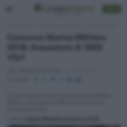
SEGUI
Lavoro e Diritti
»
Lavoro, concorsi e carriera
»
Concorso Marina Militare 2018: Assunzioni di 1920 Vfp1
Concorso Marina Militare
2018: Assunzioni di 1920
Vfp1
Redazione Lavoro e Diritti
4 Settembre 2017
Condividi
E' stato indetto un nuovo concorso Marina Militare
2018 per l'assunzione di 1920 volontari in ferma
prefissata di 1 anno.
>> Vai al
Canale WhatsApp di Lavoro e Diritti