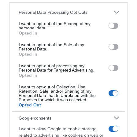
downstream participants.
per addestrare l’IA, ma ecco cosa c’è dietro
Personal Data Processing Opt Outs
This information may also be disclosed by us to third parties
on the IAB’s List of Downstream Participants that may further
I want to opt-out of the Sharing of my
disclose it to other third parties.
Lavoro e Diritti
risponde gratuitamente ai tuoi
personal data.
Opted In
dubbi su: lavoro, pensioni, fisco, welfare.
Please note that this website/app uses one or more Google
services and may gather and store information including but
I want to opt-out of the Sale of my
Personal Data.
not limited to your visit or usage behaviour. You may click to
PARLA CON NOI
Opted In
grant or deny consent to Google and its third-party tags to
use your data for below specified purposes in below Google
I want to opt-out of processing my
consent section.
Personal Data for Targeted Advertising.
Opted In
I want to opt-out of Collection, Use,
Retention, Sale, and/or Sharing of my
Personal Data that Is Unrelated with the
Purposes for which it was collected.
Opted Out
Google consents
I want to allow Google to enable storage
related to advertising like cookies on web or