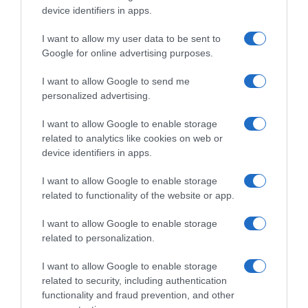
device identifiers in apps.
I want to allow my user data to be sent to
Google for online advertising purposes.
I want to allow Google to send me
personalized advertising.
I want to allow Google to enable storage
related to analytics like cookies on web or
device identifiers in apps.
Chi Siamo
Contatti
Redazione
Collabora
LinkedIn
I want to allow Google to enable storage
related to functionality of the website or app.
I want to allow Google to enable storage
related to personalization.
© 2026 Lavoro e Diritti
I want to allow Google to enable storage
Testata giornalistica registrata al Tribunale di Larino al n° 511 del 4
related to security, including authentication
agosto 2018 – Direttore Responsabile Antonio Maroscia
functionality and fraud prevention, and other
P. IVA 01669200709