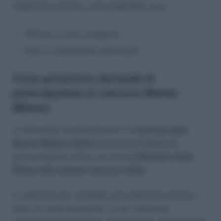
Capitaneria di Porto, posti disponibili sono:
994 per le varie categorie;
6 per il Componente aeromobili.
Come presentare domanda di
partecipazione al concorso Marina
Militare
La domanda di partecipazione al
concorso della
Marina Militare 2018
dovrà essere effettuata
esclusivamente online sul sito del
Ministero della
Difesa nella sezione concorso online
.
La selezione dei candidati sarà effettuata tramite il
titolo di studio posseduto, la sua votazione,