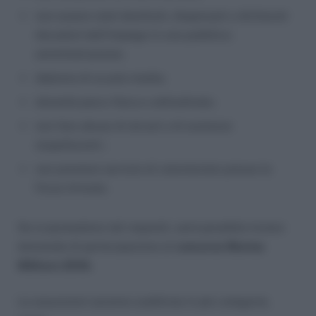
non essere stati destituiti, dispensati o dichiarati
decaduti dall’impiego in una pubblica
amministrazione;
diploma di scuola media;
idoneità psico-fisica e attitudinale;
non fare abuso di alcool o di sostanze
stupefacenti ;
non prestare servizio di volontariato presso le
Forze Armate.
Se si possiedono tali requisiti, sarà possibile inviare
domanda di partecipazione al
concorso Marina
Militare 2018.
Le assunzioni saranno suddivise in più categorie,