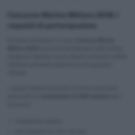
Concorso Marina Militare 2018: I
requisiti di partecipazione
Per poter partecipare al nuovo
concorso Marina
Militare 2018
annunciato dal Ministero della Difesa,
bisognerà rispettare alcuni requisiti essenziali stabiliti
all’interno del bando pubblicato sulla gazzetta
ufficiale.
I requisiti stabiliti dal bando di concorso per poter
partecipare al
reclutamento di 1920 volontari
per 1
anno sono:
Cittadinanza Italiana;
età compresa tra i 18 e i 25 anni;