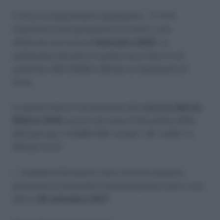
Il terzo incorporamento riguardante i 3° 470
classificati nella graduatoria di merito, sarà
effettuato nel mese di
Settembre 2018
. La
suddivisone dei posti in questa terza fase è così
suddivisa: 250 CEMM e 220 per la Capitaneria di
Porto.
La quarta fase di reclutamento del
concorso Marina
Militare 2018
avverrà nel mese di Novembre 2018.
220 posti per il CEMM (160 “navale”; 60 “anfibi”) e
250 per le CP.
I candidati interessati a tale concorso possono
presentare la domanda di partecipazione entro e non
oltre il
26 settembre 2017
.