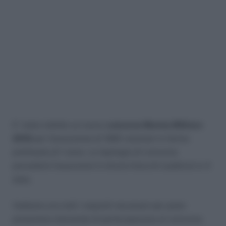
E’ stato indetto un nuovo
concorso Marina Militare
2018
per l’assunzione di 1920 volontari in ferma
prefissata di 1 anno. La tipologia di concorso
prevederà l’assunzioni in diversi blocchi suddivisi in 4
date.
Vediamo ora tutti i requisiti necessari per poter
presentare domanda di partecipazione al concorso.