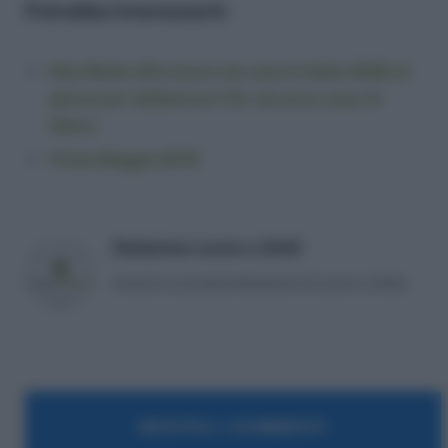
Potrebbe Interessarti:
Elon Musk offre lavoro da casa in Italia: 260€ al
giorno per addestrare l’IA, ma ecco cosa c’è
dietro
Primo Maggio 2076
Redazione Lavoro e Diritti
Articoli a cura della Redazione di Lavoro e Diritti.
MOSTRA I COMMENTI