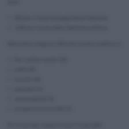
ossia:
920 per il Corpo Equipaggi Militari Marittimi;
1.000 per il Corpo delle Capitanerie di Porto.
Nella prima categoria i 920 posti saranno suddivisi in:
Per il settore navale 725;
anfibi 120;
incursori 30;
palombari 15;
sommergibilisti 15;
Componente aeromobili 15.
Per la seconda categoria ossia il Corpo della