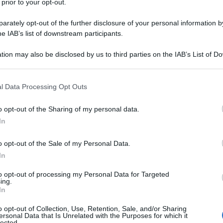
 prior to your opt-out.
rately opt-out of the further disclosure of your personal information by
he IAB’s list of downstream participants.
i per sostenere le prove d’esame, l’elenco è quello
tion may also be disclosed by us to third parties on the IAB’s List of 
 that may further disclose it to other third parties.
 that this website/app uses one or more Google services and may gath
tato membro UE;
l Data Processing Opt Outs
including but not limited to your visit or usage behaviour. You may click 
 to Google and its third-party tags to use your data for below specifi
e civili;
o opt-out of the Sharing of my personal data.
ogle consent section.
In
on superiore al limite previsto per il collocamento a
o opt-out of the Sale of my Personal Data.
li obblighi militari per i concorrenti di sesso
In
6;
to opt-out of processing my Personal Data for Targeted
ing.
In
o opt-out of Collection, Use, Retention, Sale, and/or Sharing
ersonal Data that Is Unrelated with the Purposes for which it
ormatiche più diffuse.
lected.