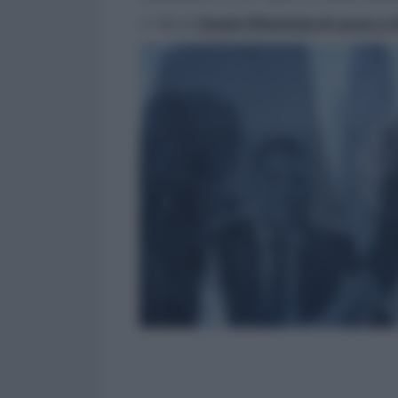
>> Vai al
Canale WhatsApp di Lavoro e Di