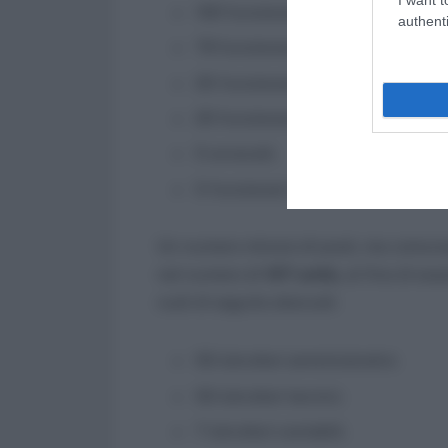
100 funzionari tecnici;
authenti
79 funzionari amministrativi;
25 funzionari contabili;
20 funzionari legali;
5 avvocati;
5 funzionari di vigilanza.
Un numero minore di posti, ma comunqu
nel numero di
107 unità,
al fine di esse
ruoli di seguito elencati:
50 istruttori amministrativi;
50 istruttori tecnici;
7 istruttori contabili.