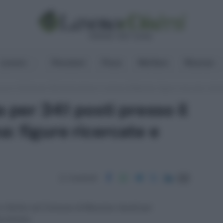
Lavoro
Pensioni
Fisco
Welfare
Risorse
rso in Sicilia per 341 posti presso il comune di Messina: figure ricercate e do
a per 341 posti presso il
: figure ricercate e
Condividi
o in Sicilia nel Comune di Messina: bandi per
erminato.