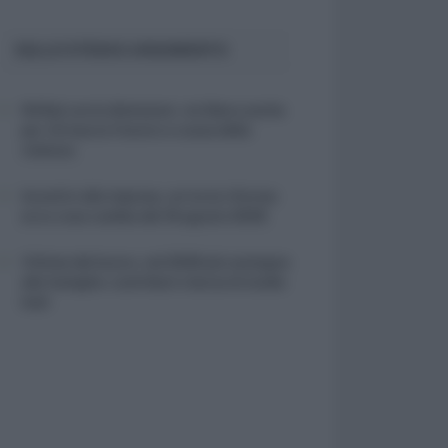
SULLO STESSO ARGOMENTO
NASpI con le dimissioni, via libera anche
per chi lascia il lavoro a causa della
violenza
Incentivi alle imprese, arriva la riforma:
ecco cosa cambia dal 18 agosto 2026
Vittime del lavoro, nel 2026 più sostegno
alle famiglie: contributi e borse di studio
Inail