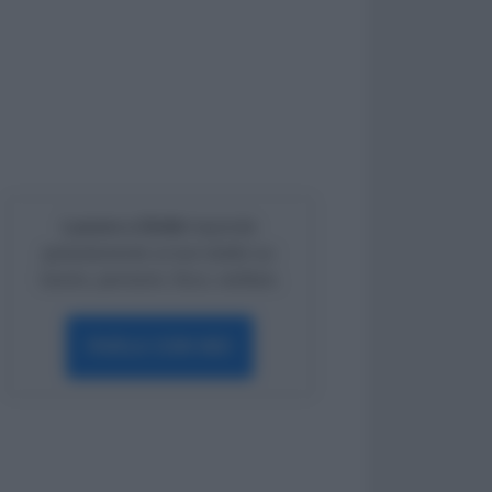
Lavoro e Diritti
risponde
gratuitamente ai tuoi dubbi su:
lavoro, pensioni, fisco, welfare.
PARLA CON NOI