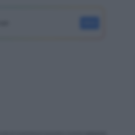
oogle
SEGUI
nità di inserimento lavorativo tramite
concorso