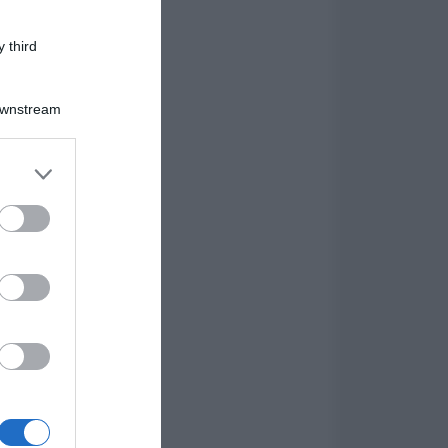
 third
Downstream
er and store
to grant or
ed purposes