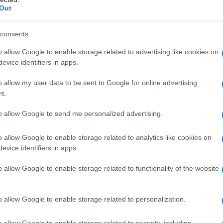
Out
n situazioni di
incompatibilità
con i posti messi in
consents
na 2023. Pertanto, così come indicano le regole
o allow Google to enable storage related to advertising like cookies on
tato licenziato da un pubblico impiego, né aver
evice identifiers in apps.
ocedimenti penali in corso di svolgimento che
ffici, o che possano influire sull’idoneità morale e
o allow my user data to be sent to Google for online advertising
s.
di pubblico impiegato.
to allow Google to send me personalized advertising.
sina 341 posti, come sono
o allow Google to enable storage related to analytics like cookies on
evice identifiers in apps.
o allow Google to enable storage related to functionality of the website
 rileva anche la varietà della professionalità
laureati,
i posti messi a disposizione saranno
234
o allow Google to enable storage related to personalization.
o allow Google to enable storage related to security, including