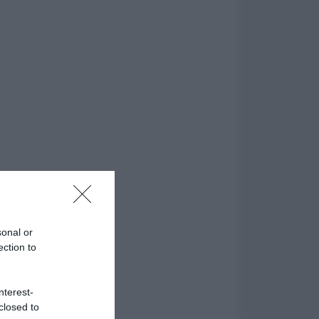
sonal or
ection to
nterest-
closed to