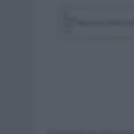
Segui Lavoro e Diritti su G
Ad inizio gennaio sono varie le opportu