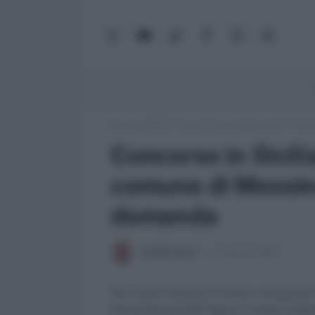
WhatsApp
YouTube
TikTok
Facebook
X
Google
(Twitter)
News
Lavoro e Diritti
»
Lavoro, concorsi e carriera
»
Conco
Concorso in Sicili
comune di Messina
domanda
Claudio Garau
13 Gennaio 2023
Tra i nuovi concorsi in arrivo, c'è quest
l’assunzione di 341 figure a tempo indet