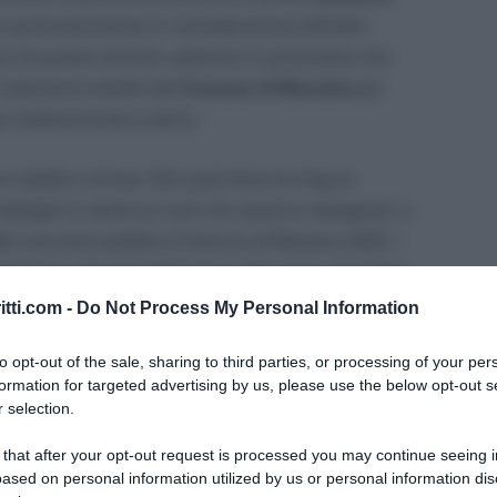
o particolarmente in considerazione dell’alto
so di questo articolo vedremo in particolare che
 selezione indetta dal
Comune di Messina
per
po indeterminato e pieno.
 stabile e di ben 341 posti divisi tra figure
 dettagli in merito ai ruoli che saranno assegnati, a
del concorso pubblico Comune di Messina 2021, i
 selezione, alcune indicazioni sulle prove previste e
ettiamo subito che su ogni bando opera la riserva
itti.com -
Do Not Process My Personal Information
 FF.AA. I dettagli.
to opt-out of the sale, sharing to third parties, or processing of your per
formation for targeted advertising by us, please use the below opt-out s
elle Entrate 2023-2024, la novità nella Legge di
 selection.
 that after your opt-out request is processed you may continue seeing i
ased on personal information utilized by us or personal information dis
sti Comune Messina: requisiti