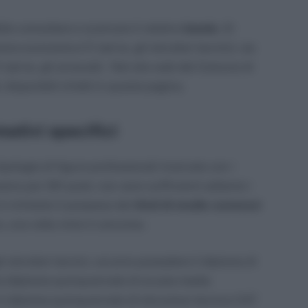
ile consultare e scaricare il relativo
bando.
Si
ione economica C1 (ad es. gli istruttori tecnici), sia
 (ad es. gli avvocati). Nel sito web del Comune di
 disponibili infatti in questa pagina.
mativi specifici
ipologie di figure professionali ricercate con i
na per 341 posti, non sono sufficienti soltanto i
i è richiesto il possesso dei
titoli di studio connessi
, una volta vinto il concorso.
i istruttori tecnici, occorre possedere il diploma di
o (diploma quinquennale di scuola media
o il diploma quinquennale di istruzione tecnica CAT