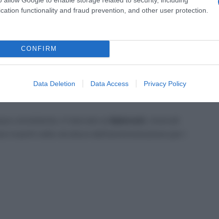
cation functionality and fraud prevention, and other user protection.
CONFIRM
Data Deletion
Data Access
Privacy Policy
e consistente, è riservato ai
diplomati,
ricercati
re inseriti nelle strutture dell’amministrazione per i