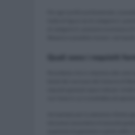
Per ogni profilo professionale, è possib
tratta di figure sia di categoria C, posiz
di categoria D, posizione economica D1
Messina è possibile trovare i vari bandi,
Quali sono i requisiti for
Ricordiamo che in relazione alle varie t
bandi del concorso del Comune di Messi
requisiti generali sopra indicati. Infatt
con l’area in cui si andrebbe ad operare
Ad esempio per la selezione riferita agl
istruzione secondaria di secondo grad
superiore) di geometra o perito edile 