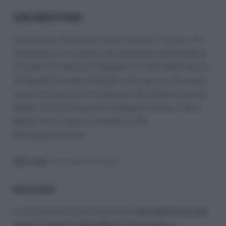
JOB MEETING
Forse la più conosciuta fra le Fiere per il lavoro e la
formazione; fra i partner più importanti dell’iniziativa
troviamo Trovolavoro.it (gruppo Corriere della Sera) e
la Repubblica degli Stagisti e Almalaurea. Si svolge
ormai da diversi anni in diverse città italiane Catania,
Napoli, Torino, Roma, Bari, Bologna, Padova, Pisa e
Milano. Per le date vi rimando al sito
dell’organizzazione.
Sito web:
www.jobmeeting.it
IoLavoro
E’ sicuramente la più importante
fiera del lavoro nel
settore turistico alberghiero ristorazione e