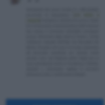
Consulente del Lavoro iscritto al n. 238 dell'albo
provinciale di Campobasso
[
Link all'albo di
categoria
]
, fondatore e direttore di Lavoro e Diritti.
D.U. in Economia e Amministrazione delle Imprese
(eq. Laurea in Economia Aziendale) conseguito
presso l'Università degli Studi di Teramo. Iscritto
nell'elenco speciale dell'Albo dei Giornalisti del
Molise. Da quasi venti anni mi occupo di gestione
del personale soprattutto per aziende medio
piccole e per i più disparati settori. Negli anni mi
sono specializzato anche in Previdenza e Welfare,
aiutando e informando migliaia di lavoratori
attraverso il sito e i canali social collegati.