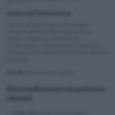
Salone dell’Orientamento
Il Salone dell’Orientamento è una rassegna
nazionale, è dedicato all’informazione, anche
europea, all’istruzione, alla formazione,
all’orientamento. La manifestazione ha come tema
conduttore Lavoro, Formazione, Istituzioni, Università,
Professioni.
Sito web:
http://lnx.cisme.it/salone/
Altre manifestazioni di particolare
rilevanza
Orienta Sud
a Napoli www.orientasud.it ;