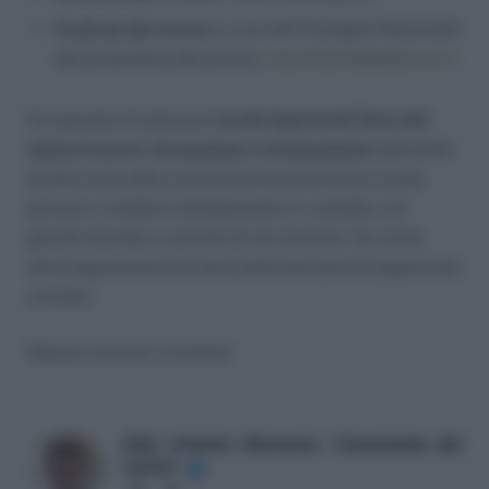
Festival del Lavoro
a cura del Consiglio Nazionale
dei Consulenti del Lavoro
www.festivaldellavoro.it
Ho pensato di elencare
le più importanti fiere del
settore lavoro, formazione e orientamento
sperando
di fare cosa utile a chi è in cerca di lavoro e vuole
provare a mettersi direttamente in contatto con
grandi aziende e società di recruitment. Se avete
altre segnalazioni da fare utilizzate pure la pagina dei
contatti.
Nessun articolo correlato
Dott. Antonio Maroscia - Consulente del
Lavoro
✔
Website
LinkedIn