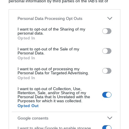
personal information by third parties on the IAB’s list of
Carta d’identità cartacea, dal 3 agosto cambia (quasi)
downstream participants.
tutto: ecco quando non vale più
Personal Data Processing Opt Outs
This information may also be disclosed by us to third parties
on the IAB’s List of Downstream Participants that may further
I want to opt-out of the Sharing of my
Lavoro e Diritti
risponde gratuitamente ai tuoi
disclose it to other third parties.
personal data.
dubbi su: lavoro, pensioni, fisco, welfare.
Opted In
Please note that this website/app uses one or more Google
services and may gather and store information including but
I want to opt-out of the Sale of my
Personal Data.
not limited to your visit or usage behaviour. You may click to
PARLA CON NOI
Opted In
grant or deny consent to Google and its third-party tags to
use your data for below specified purposes in below Google
I want to opt-out of processing my
consent section.
Personal Data for Targeted Advertising.
Opted In
I want to opt-out of Collection, Use,
Retention, Sale, and/or Sharing of my
Personal Data that Is Unrelated with the
Purposes for which it was collected.
Opted Out
Google consents
I want to allow Google to enable storage