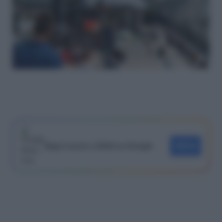
Segui Lavoro e Diritti su Google
SEGUI