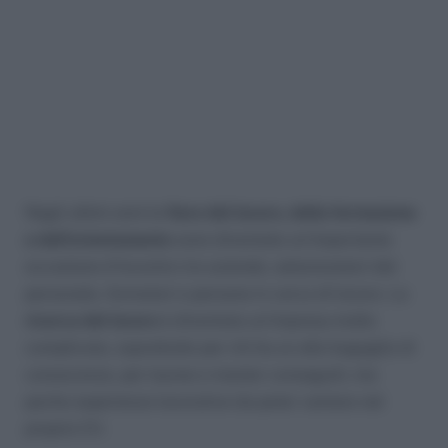
Negli ultimi anni le
fiere del lavoro, della formazione
e dell’orientamento
sono diventate un’importante
occasione d’incontro tra aziende, selezionatori del
personale, formatori e persone in cerca di lavoro. La
ricerca del lavoro
è diventata un’impresa molto
complicata, soprattutto per chi ha un alto bagaglio di
conoscenze, per lauree e master conseguiti, ma
poche esperienze lavorative da poter vantare nel
proprio CV.