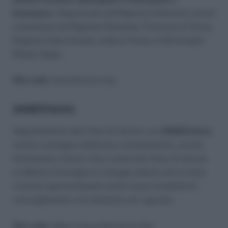
benessere
. Organizzata dall’Agenzia Piemonte Lavoro
e promossa da Regione Piemonte, Provincia di Torino,
Regione Valle d’Aosta, Città di Torino e Pôle Emploi
Rhône-Alpes.
Sito web:
www.iolavoro.org
Job&Orienta
Appuntamento alla Fiera di Verona con
JOB&Orienta
,
mostra-convegno dedicata a orientamento, scuola,
formazione e lavoro che si tiene alla Fiera di Verona.
La Mostra-Convegno si sviluppa attorno ad un tema
centrale sperimentando anche nuove modalità di
coinvolgimento e di relazione con i giovani.
Sito web:
https://www.joborienta.info/