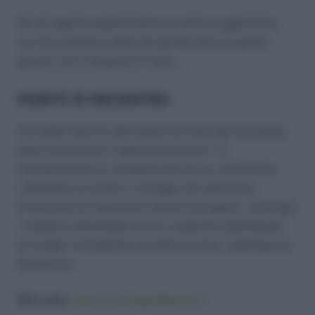
Qui di seguito pubblichiamo un elenco aggiornato,
ma non esaustivo delle più grandi fiere di questo
genere che si tengono in Italia.
PUNTO DI INCONTRO
Una delle fiere di riferimento sui temi del recruiting,
della formazione e dell’orientamento. La
manifestazione è caratterizzata da un consistente
calendario di eventi e convegni che attraverso
l’intervento di importanti relatori ed esperti, coinvolge
i visitatori stimolando la loro creatività intellettuale.
Si svolge a Pordenone durante la prima settimana di
Novembre.
Sito web:
www.incontropordenone.it