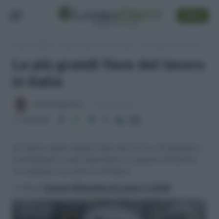
SEGUI
Lavoro e Diritti
»
Lavoro, concorsi e carriera
»
Le più grandi fiere del lavoro in Italia
Le più grandi fiere del lavoro
in Italia
Antonio Maroscia
17 Giugno 2019
Condividi
Un elenco delle migliori fiere del lavoro, formazione e
orientamento come importante occasione d'incontro
tra aziende, lavoratori e formatori
>> Vai al
Canale WhatsApp di Lavoro e Diritti