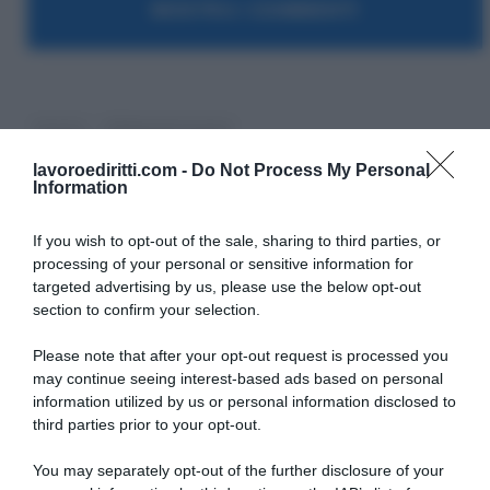
MOSTRA I COMMENTI
lavoro
Offerte di Lavoro
lavoroediritti.com -
Do Not Process My Personal
Information
If you wish to opt-out of the sale, sharing to third parties, or
processing of your personal or sensitive information for
targeted advertising by us, please use the below opt-out
SULLO STESSO ARGOMENTO
section to confirm your selection.
Please note that after your opt-out request is processed you
Vittime del lavoro, nel 2026 più sostegno alle famiglie:
may continue seeing interest-based ads based on personal
contributi e borse di studio Inail
information utilized by us or personal information disclosed to
third parties prior to your opt-out.
Pagamenti INPS agosto 2026, calendario aggiornato:
quando arrivano Assegno Unico, ADI e NASpI
You may separately opt-out of the further disclosure of your