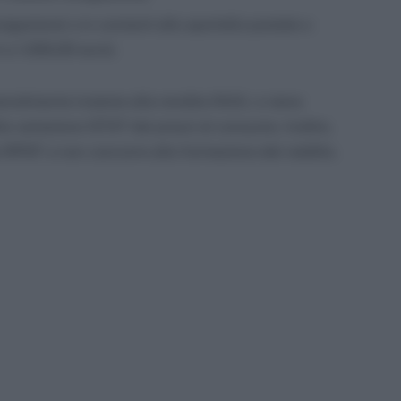
vigazione) o in contanti allo sportello postale o
i a 1.000,00 euro).
ensilmente insieme alla rendita INAIL e viene
a variazione ISTAT dei prezzi al consumo. Inoltre,
 IRPEF e non concorre alla formazione del reddito.