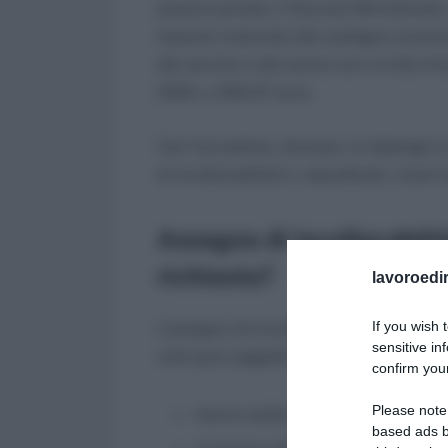
proprio portale, il Decreto Ministeriale
importo rivalutato del sostegno economi
del servizio o del lavoro con un’età in
2020, a 263,37 euro.
Con l’occasione, dunque, si riepiloga in
di incollocabilità e, soprattutto, come
Assegno di incollocabilit
richiesta?
lavoroedir
If you wish 
L’assegno di incollocabilità è una pres
sensitive in
tutti quei soggetti invalidi, titolari di 
confirm your
Please note
hanno subito un infortunio o una 
based ads b