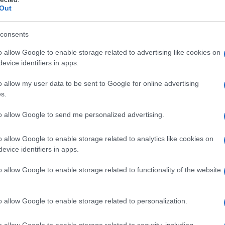
Out
ità è necessario presentare domanda:
consents
ritorialmente competente;
o allow Google to enable storage related to advertising like cookies on
evice identifiers in apps.
o allow my user data to be sent to Google for online advertising
s.
to allow Google to send me personalized advertising.
l’INAIL convoca il richiedente a visita media per
ito nella domanda. Quindi:
o allow Google to enable storage related to analytics like cookies on
evice identifiers in apps.
unicata l’accettazione della richiesta;
o allow Google to enable storage related to functionality of the website
 ne comunicherà la motivazione via posta.
o allow Google to enable storage related to personalization.
essere riconosciuto anche su espresso parere del
amento del danno permanente.
o allow Google to enable storage related to security, including