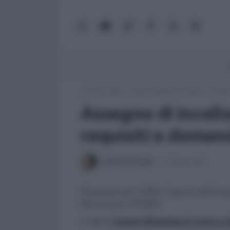
WhatsApp
YouTube
TikTok
Facebook
X
Google
(Twitter)
News
Lavoro e Diritti
»
Leggi, normativa e prassi
»
Assegno
Assegno di incoll
requisiti e doman
Daniele Bonaddio
1 Ottobre 2021
Rivalutato per il 2021, l’importo dell'ass
Ministeriale 173/2021
>> Vai al
Canale WhatsApp di Lavoro e Di