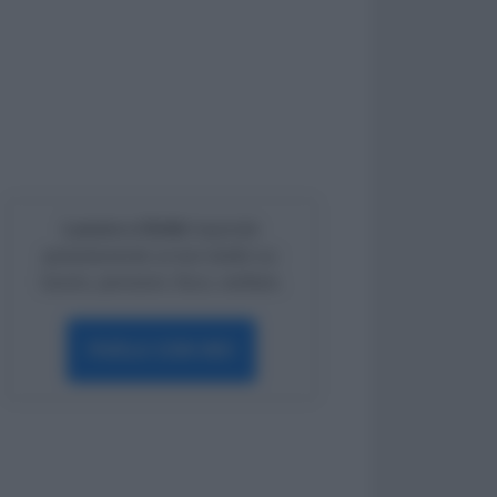
Lavoro e Diritti
risponde
gratuitamente ai tuoi dubbi su:
lavoro, pensioni, fisco, welfare.
PARLA CON NOI