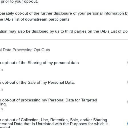
ire della legge sull’assunzione obbligatoria (L. n.
 prior to your opt-out.
rately opt-out of the further disclosure of your personal information by
he IAB’s list of downstream participants.
tti disabili che non abbiano superato il 65esimo
tion may also be disclosed by us to third parties on the IAB’s List of 
 disabile manifesti:
 that may further disclose it to other third parties.
 that this website/app uses one or more Google services and may gath
, la quale deve essere riconosciuta direttamente
l Data Processing Opt Outs
including but not limited to your visit or usage behaviour. You may click 
gate al Dpr. n. 1124/1965. Tale percentuale di
 to Google and its third-party tags to use your data for below specifi
o opt-out of the Sharing of my personal data.
 lavoro verificatesi o malattie professionali
ogle consent section.
In
006;
o opt-out of the Sale of my Personal Data.
grità psicofisica-danno biologico superiore al
In
ale per le denunce verificatesi a decorrere dal 1°
e che danno luogo all’assegno sono le tabelle
to opt-out of processing my Personal Data for Targeted
ing.
 38/2000.
In
o opt-out of Collection, Use, Retention, Sale, and/or Sharing
ersonal Data that Is Unrelated with the Purposes for which it
ità 2021, come fare domanda?
lected.