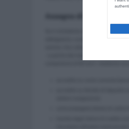
authenti
Assegno di incollocabil
Se il richiedente risulti inequivocabil
obbligatorio, e privo di alcuna capacit
somma. Una volta accertato lo stato d’in
– a partire dal mese successivo a quello 
compimento di 65 anni – mediante una
accredito su conto corrente banca
accredito su libretto di deposito 
settore navigazione);
carta prepagata dotata di codice 
tramite degli Istituti di credito co
riscuotono all’estero (escluso per 