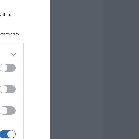
 third
Downstream
er and store
to grant or
ed purposes