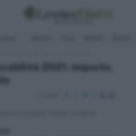
Lavoro
Pensioni
Fisco
Welfare
Risorse
 di incollocabilità 2021: importo, requisiti e domanda
ocabilità 2021: importo,
da
Condividi
egno di incollocabilità. I dettagli nel Decreto
ritti