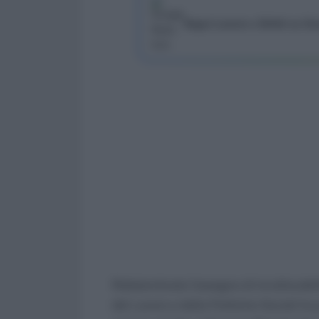
Segui Lavoro e Diritti su G
Rideterminato l’assegno di incollocabilit
del Lavoro e delle Politiche Sociali ha