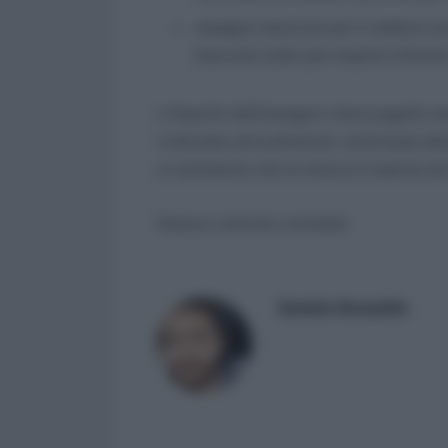
assegno (escluso per il settore na
bancario (solo per importi inferior
L’importo dell’assegno viene pagato m
rivalutato annualmente, sulla base dell
si rammenta che la misura è esente da
Nessun articolo correlato
Daniele Bonaddio