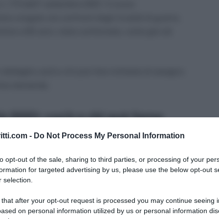
 n. 173 dell’1 settembre 2021. Il nuovo
co erogato nei confronti degli invalidi di guerra,
feriore a 65 anni, resta confermato, come già nel
 dettaglio cos’è e chi può fare richiesta di assegno
 fare domanda.
à 2021: cos’è e chi può farne
itti.com -
Do Not Process My Personal Information
to opt-out of the sale, sharing to third parties, or processing of your per
tazione di tipo economica che viene riconosciuta a
formation for targeted advertising by us, please use the below opt-out s
una rendita INAIL, che:
 selection.
 that after your opt-out request is processed you may continue seeing i
malattia professionale;
ased on personal information utilized by us or personal information dis