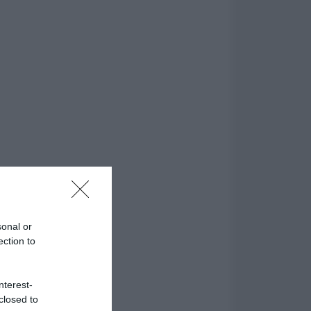
sonal or
ection to
nterest-
closed to