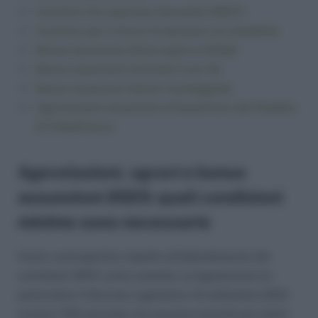
Incentivo Occupazione Giovanile (NEET)
Incentivo per il lavoro di persone con disabilità
Bonus assunzioni disoccupati in NASpI
Bonus assunzioni lavoratori over 50
Bonus assunzioni donne svantaggiate
Agevolazioni assunzioni di beneficiari del Reddito
di Cittadinanza
Agevolazioni, sgravi e bonus
assunzioni 2023: quali condizioni
minime sono necessarie
Come contropartita rispetto all’abbattimento dei
contributi INPS conto azienda, la legislazione (in
particolare il Decreto Legislativo 14 settembre 2015
numero 150) prevede che possano beneficiare delle