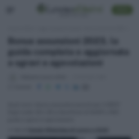
SEGUI
Lavoro e Diritti
»
Leggi, normativa e prassi
»
Bonus assunzioni 2023, la guida completa e aggiornata a sgravi e agevolazioni
Bonus assunzioni 2023, la
guida completa e aggiornata
a sgravi e agevolazioni
Redazione Lavoro e Diritti
15 Settembre 2023
Condividi
Quali sono i bonus assunzioni previsti per il 2023?
Dagli under 30 o 36 ai beneficiari di NASPi o RdC:
guida a sgravi e agevolazioni.
>> Vai al
Canale WhatsApp di Lavoro e Diritti