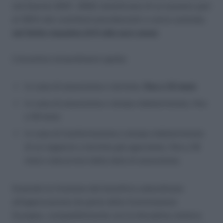
nel biennio 2021 – 2022, beneficiano di un esonero pari
al 100% dei contributi previdenziali a carico azienda,
nel limite massimo di 6 mila euro annui
.
L’incentivo straordinario spetta:
In caso di assunzione a termine,
fino a 12 mesi
;
In caso di assunzione a tempo indeterminato, fino
a 18 mesi;
In caso di trasformazione a tempo indeterminato
di un rapporto a termine già agevolato, fino a 18
mesi a decorrere dalla data di assunzione.
Essendo la fruizione del beneficio subordinata
all’approvazione da parte della Commissione
Europea, compatibilmente con la disciplina relativa