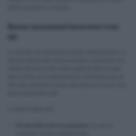
dell’occupazione a termine).
Bonus assunzioni lavoratori over
50
Le aziende che assumono a tempo indeterminato o a
termine (anche part-time) lavoratori o lavoratrici con
almeno 50 anni di età, disoccupati da oltre 12 mesi,
hanno diritto ad un’agevolazione contributiva pari al
50% dei contributi a carico del datore di lavoro e dei
premi assicurativi Inail.
Lo sgravio opera per:
18 mesi dalla data di assunzione
, in caso di
contratto a tempo indeterminato;