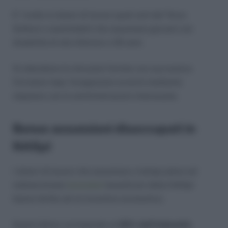
E’ rivolto ai datori di lavoro quali enti del Terzo
Settore o assimilabili che assumano giovani con
disabilità di età inferiore a 35 anni.
Si attendono le istruzioni fornite con successiva
Circolare Inps; l’erogazione avverrà mediante
stipulare con le amministrazioni interessate.
Bonus assunzioni disoccupati in
NASpI
I datori di lavoro che assumono a tempo pieno ed
indeterminato
lavoratori
beneficiari della NASpI
hanno diritto ad un incentivo economico.
Quest’ultimo corrisponde al
20% dell’indennità