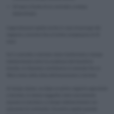
12 mesi a fronte di un contratto a tempo
determinato.
L’agevolazione spetta anche in caso di proroga del
rapporto a termine fino al limite complessivo di 12
mesi.
Se il contratto a termine viene trasformato a tempo
indeterminato entro la scadenza del beneficio
iniziale, la riduzione contributiva si estende fino al
18mo mese dalla data dell’assunzione a termine.
Al tempo stesso, se dopo un primo rapporto agevolato
a termine, lo stesso soggetto viene nuovamente
assunto (a termine o a tempo indeterminato) con
soluzione di continuità, l’incentivo spetta quando