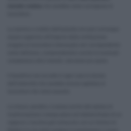
mensile residua
che sarebbe stata corrisposta al
lavoratore.
La somma a credito dell’azienda non può comunque
essere superiore all’importo della retribuzione
erogata al lavoratore interessato nel corrispondente
mese dell’anno, comprendendovi anche le eventuali
competenze ultra-mensili, calcolate pro-quota.
Il beneficio non eccede in ogni caso la durata
dell’indennità che sarebbe ancora spettata al
lavoratore che viene assunto.
La misura, peraltro, è estesa anche alle ipotesi di
trasformazione a tempo pieno ed indeterminato di un
rapporto a termine già instaurato con un titolare di
NASpI (cui sia stata sospesa la prestazione a causa