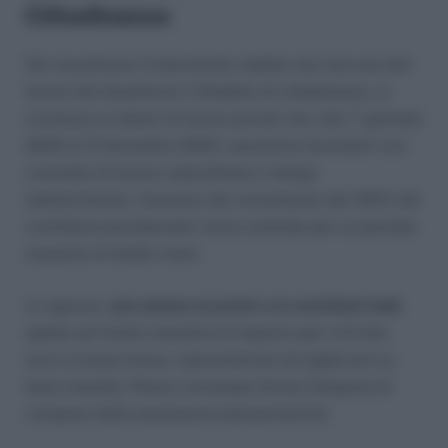
Cittadinanza
Per incentivare l’inserimento stabile nel mercato del
lavoro dei beneficiari il Reddito di cittadinanza, si
riconosce ai datori di lavoro privati che, dal 1° gennaio
2023 al 31 dicembre 2023, assumono lavoratori con
contratto di lavoro subordinato a tempo
indeterminato, l’esonero dal versamento del 100% dei
contributi previdenziali carico azienda per un periodo
massimo di dodici mesi.
Lo sgravio,
non esteso ai premi e ai contributi Inail
,
spetta nel limite massimo di importo pari a 6 mila
euro su base annua, riparametrato ed applicato su
base mensile. Resta comunque ferma l’aliquota di
computo delle prestazioni pensionistiche.