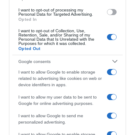
grant or deny consent to Google and its third-party tags to
PARLA CON NOI
use your data for below specified purposes in below Google
I want to opt-out of processing my
consent section.
Personal Data for Targeted Advertising.
Opted In
I want to opt-out of Collection, Use,
Retention, Sale, and/or Sharing of my
Personal Data that Is Unrelated with the
Purposes for which it was collected.
Opted Out
Google consents
I want to allow Google to enable storage
related to advertising like cookies on web or
device identifiers in apps.
I want to allow my user data to be sent to
Google for online advertising purposes.
I want to allow Google to send me
personalized advertising.
I want to allow Google to enable storage