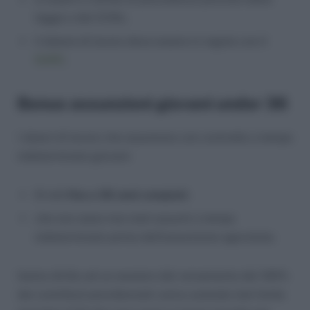
legge o dal CCNL;
il datore di lavoro deve essere in regola con il
DURC
.
Bonus assunzioni giovani
under 36
I datori di lavoro che assumono con contratto a tempo
indeterminato giovani:
Di età
fino a 36 anni compiuti
;
che non siano mai stati assunti a tempo
indeterminato prima dell’assunzione agevolata.
hanno diritto ad un esonero dal versamento del 100%
dei contributi previdenziali carico azienda (nel limite