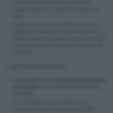
maternità (anche anticipata) o di paternità,
congedo parentale e congedo per malattia del
figlio;
A prescindere dal numero di dipendenti, per la
sostituzione di lavoratrici autonome (coltivatrici
dirette, mezzadre e colone, artigiane ed esercenti
attività commerciali) in astensione dal lavoro per
maternità.
Lo sgravio può essere applicato:
Fino al compimento di
un anno di età del bambino
del sostituito
(per le aziende con meno di venti
dipendenti);
Per un periodo massimo di dodici mesi e,
comunque, non oltre il primo anno di vita del