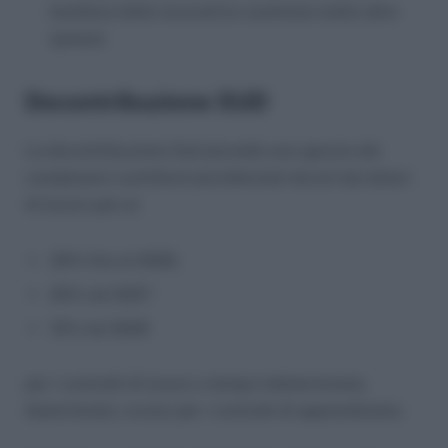
bambino della lavoratrice sostituita (nelle altre
ipotesi).
Decontribuzione SUD
La decontribuzione Sud prevede uno sgravio dei
complessivi contributi previdenziali dovuti dai datori
di lavoro pari al
30% fino al 2026,
20% nel 2027
10% nel 2029
per i contratti di lavoro a tempo indeterminato,
determinato, ovvero per i contratti di apprendistato.