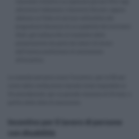
nazionale Iniziativa occupazione giovani (Pon Iog),
attraverso l’adesione a Garanzia Giovani, oppure
abbiano un Patto di servizio nell’ambito del
programma Garanzia di occupabilità dei lavoratori
(Gol), già sottoscritto al momento della
presentazione da parte dei datori di lavoro
dell’istanza preliminare di ammissione
all’incentivo.
Le aziende potranno avere l’incentivo, pari al 60 per
cento della retribuzione mensile lorda imponibile ai
fini previdenziali, per un periodo massimo di 12 mesi, a
partire dalla data di assunzione.
Incentivo per il lavoro di persone
con disabilità