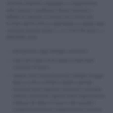
utilizzato mediante conguaglio o compensazione
nelle denunce contributive (flusso Uniemens o
DMAG). Al riguardo, si ricorda che il diritto alla
fruizione dell’incentivo è subordinato al rispetto delle
condizioni previste dall’art. 1, co. 1175-1176, della L. n.
296/2006, ossia:
adempimento degli obblighi contributivi;
osservanza delle norme poste a tutela delle
condizioni di lavoro;
rispetto, fermi restando gli altri obblighi di legge,
degli accordi e contratti collettivi nazionali,
nonché di quelli regionali, territoriali o aziendali,
laddove sottoscritti, stipulati dalle Organizzazioni
sindacali dei datori di lavoro e dei lavoratori
comparativamente più rappresentative sul piano