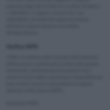
nazionale degli aiuti di Stato di cui all’art. 52 della L.
n. 234/2012 e, in seguito, accerta che vi sia
disponibilità, nel limite del regime de minimis,
dell’intero importo massimo concedibile
dell’agevolazione.
Verifica INPS
L’INPS, al momento della ricezione della domanda,
effettua alcuni controlli prima di dare esito positivo.
Innanzitutto, verificherà preventivamente che il
datore di lavoro abbia comunicato la disponibilità dei
posti vacanti (vacancy) alla piattaforma digitale
dedicata al Rdc presso l’ANPAL.
Dopodiché l’INPS: