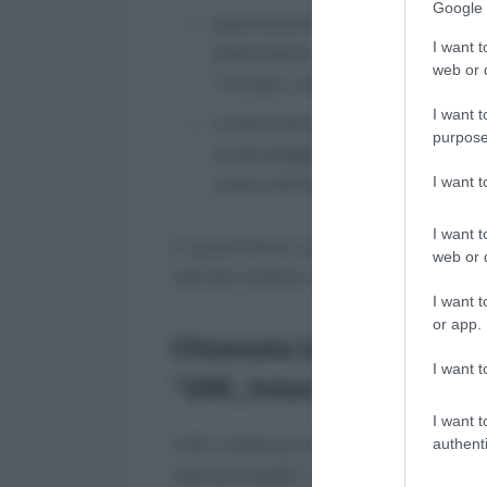
Google 
applicazione desktop per e-mail: 
I want t
destinatario ed oggetto precompila
web or d
“formato .xml”;
I want t
e-mail internet: utilizzando accou
purpose
al salvataggio del modello in “for
I want 
citato indirizzo Pec “intermittenti
I want t
In quest’ultimo caso, il manuale utenti 
web or d
mail del modulo utilizzando la funzion
I want t
or app.
Chiamata lavoro intermitt
I want t
“UNI_Intermittenti”
I want t
L’INL evidenzia come alcuni datori di 
authenti
mail più modelli “UNI_Intermittenti”. N