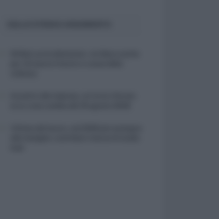
SULLO STESSO ARGOMENTO
NASpI con le dimissioni, via libera anche
per chi lascia il lavoro a causa della
violenza
Incentivi alle imprese, arriva la riforma:
ecco cosa cambia dal 18 agosto 2026
Vittime del lavoro, nel 2026 più sostegno
alle famiglie: contributi e borse di studio
Inail