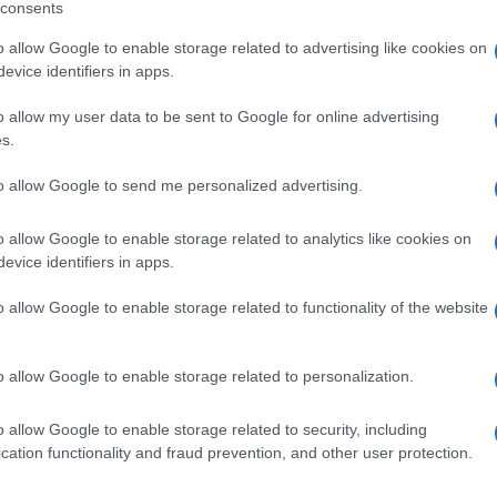
consents
il sistema genera in automatico una e-mail con
o allow Google to enable storage related to advertising like cookies on
ti avente in allegato il modello convertito in
evice identifiers in apps.
o allow my user data to be sent to Google for online advertising
nt e-mail (Gmail, Yahoo, Libero ecc.) si procederà
s.
mato .xml” che dovrà essere allegato per l’invio al
to allow Google to send me personalized advertising.
@pec.lavoro.gov.it”.
o allow Google to enable storage related to analytics like cookies on
specifica che è consentito effettuare l’invio via
evice identifiers in apps.
alità “Allega a e-mail” di Adobe Reader.
o allow Google to enable storage related to functionality of the website
ente: invii multipli modelli
o allow Google to enable storage related to personalization.
o allow Google to enable storage related to security, including
lavoro abbiano inviato regolarmente con unica e-
cation functionality and fraud prevention, and other user protection.
onostante al momento dell’invio il sistema non si