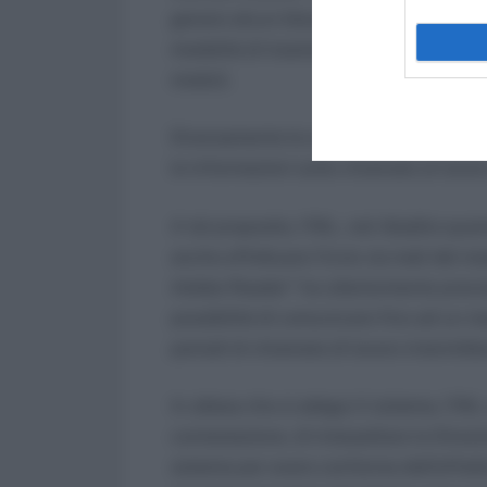
genero alcun blocco o errore il sistem
modalità di trasmissione ha generato u
moduli.
Diversamente le e-mail con unico alleg
le informazioni sulle chiamate al lavor
A tal proposito, l’INL, nel ribadire qu
anche effettuare l’invio via mail del mo
Adobe Reader” ha ulteriormente precis
possibilità di comunicare fino ad un ma
periodi di chiamata di lavoro intermitten
In attesa che si adegui il sistema, l’INL
contestazione, di interpellare la Direzi
sistema per avere conferma dell’effetti