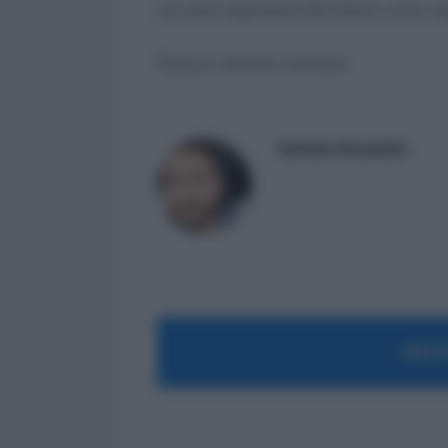
sia stata segnalata dal datore come re
Nessun articolo correlato
Daniele Bonaddio
MOST