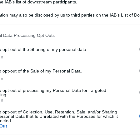
he IAB’s list of downstream participants.
istero del Lavoro con il manuale utente “Guida
ega come compilare correttamente il modello in
tion may also be disclosed by us to third parties on the IAB’s List of 
issione è contemplato l’invio tramite e-mail.
 that may further disclose it to other third parties.
 that this website/app uses one or more Google services and may gath
l Data Processing Opt Outs
bile avvalersi di due modi per la trasmissione del
including but not limited to your visit or usage behaviour. You may click 
 to Google and its third-party tags to use your data for below specifi
o opt-out of the Sharing of my personal data.
ogle consent section.
In
area del portale Cliclavoro, riempire i campi e
o opt-out of the Sale of my Personal Data.
via via email” per inviare i dati inseriti in “formato
In
to opt-out of processing my Personal Data for Targeted
 e poi allegarlo alla mail, da inviare all’indirizzo
ing.
In
o opt-out of Collection, Use, Retention, Sale, and/or Sharing
ersonal Data that Is Unrelated with the Purposes for which it
ello, la funzionalità del sistema consente di
lected.
Out