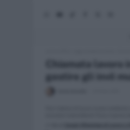
WhatsApp
YouTube
TikTok
Facebook
X
Google
(Twitter)
News
Lavoro e Diritti
»
Leggi, normativa e prassi
»
Chiamat
Chiamata lavoro i
gestire gli invii mu
Daniele Bonaddio
18 Ottobre 2019
Può il datore di lavoro inviare mediante
lavoratori intermittenti? Ecco il parere d
>> Vai al
Canale WhatsApp di Lavoro e Di