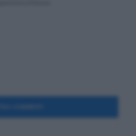
golarmente effettuata.
RA I COMMENTI