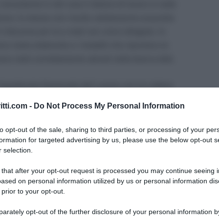
onostante in tali caso il datore di lavoro si vede
ne, la stessa non risulta validamente acquisita
l discorso per le e-mail con unico allegato. In
no state elaborate e i modelli che riportano le
ono stati correttamente salvati nella banca dati.
’Ispettorato Nazionale del Lavoro con la Lettera
l documento di prassi arriva a seguito di numerose
itti.com -
Do Not Process My Personal Information
validità della trasmissione del modello
llo con cui il datore di lavoro è tenuto a comunicare
to opt-out of the sale, sharing to third parties, or processing of your per
ratore. Le istruzioni operative sono definite dal
formation for targeted advertising by us, please use the below opt-out s
 selection.
circolare del Ministero del Lavoro del 27 giugno
 that after your opt-out request is processed you may continue seeing i
ased on personal information utilized by us or personal information dis
 prior to your opt-out.
ti”: modalità d’invio
rately opt-out of the further disclosure of your personal information by