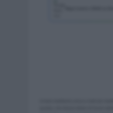
Segui Lavoro e Diritti su G
Inviare mediante unica e-mail più model
questa, che diversi datori di lavoro ad