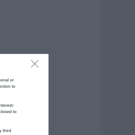
sonal or
ection to
nterest-
closed to
 third