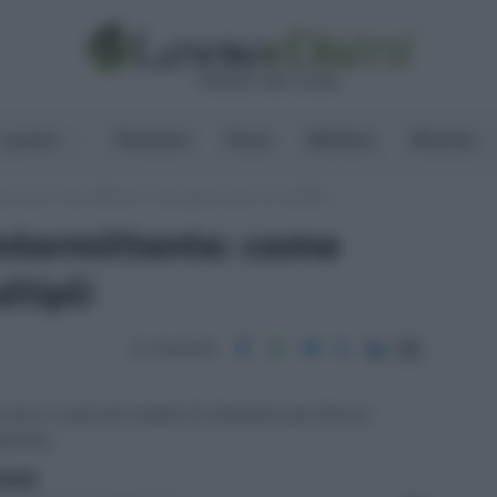
Lavoro
Pensioni
Fisco
Welfare
Risorse
a lavoro intermittente: come gestire gli invii multipli
ntermittente: come
ltipli
Condividi
 unica e-mail più moduli di chiamata per diversi
ell’INL.
ritti