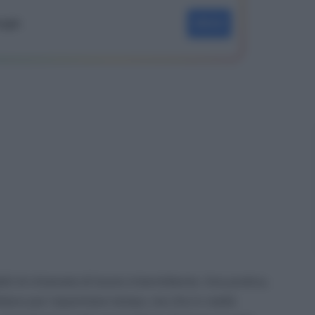
oogle
SEGUI
li di chiamata di lavoro intermittente. Una pratica,
ottano per risparmiare tempo, ma che in realtà