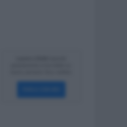
Lavoro e Diritti
risponde
gratuitamente ai tuoi dubbi su:
lavoro, pensioni, fisco, welfare.
PARLA CON NOI