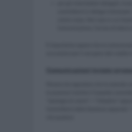
per gli intermediari delegati, inv
committenti in delega interessati,
colore rosso. Nel caso in cui l’azi
Comunicazione, l’avviso di lettura
È importante sapere che la comunicazio
successive per il recupero del credito t
Comunicazioni inviate erro
Rimane da segnalare che le aziende com
le posizioni tramite il Cassetto committ
“tipologia di utenti” > “Cittadino” opp
Committenti della Gestione separata” 
che qualora: