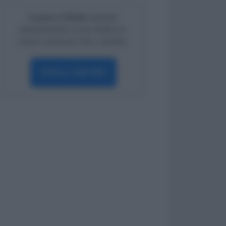
Lavoro e Diritti
risponde
gratuitamente ai tuoi dubbi su:
lavoro, pensioni, fisco, welfare.
PARLA CON NOI