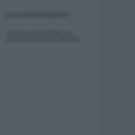
SULLO STESSO ARGOMENTO
Ticket licenziamento 2026: cos’è,
quando è dovuto e importi aggiornati