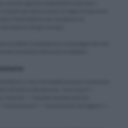
ece, sarà più agevole comprendere quali sono i
 in quanto gli stessi avranno un segno di spunta di
enda o l’intermediario non visualizzino la
 sarà ripetuto ad ogni accesso.
ne di debito è propedeutica al passaggio alle fasi
ramite l’emissione dell’avviso di addebito.
neamente
mittenti e i loro intermediari possono visualizzare
enti all’interno del percorso: “www.inps.it” >
ure “Azienda” > “Cassetto previdenziale per
> “Comunicazioni” > “Comunicazioni da leggere”, e