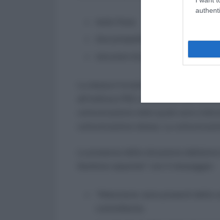
authenti
testo fisso;
due prospetti relativi alla situazio
istruzioni di pagamento (modello 
La stessa è inviata all’azienda commit
all’indirizzo PEC conosciuto dall’Istitu
comunicazione nella quale sono indicati
comunicazione stessa. La comunicazione 
La presenza della situazione debitoria 
Gestione separata” con il messaggio:
“Attenzione: sono presenti delle 
committente;