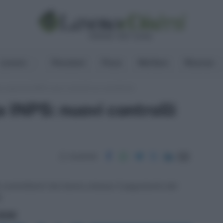
Lavoro
Pensioni
Fisco
Welfare
Risorse
e separata INPS: nuovi controlli sui committenti
 INPS: nuovi controlli
Condividi
dei committenti che hanno omesso il pagamento dei
S
ritti