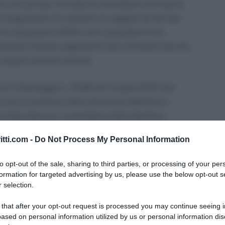
he che private. Si tratta di committenti che hanno
l pagamento di compensi ai soggetti iscritti alla
o di competenza 2018 o anni precedenti (non
omprende l’omesso pagamento del contributo dovuto,
i singolo periodo mensile.
on il Messaggio n. 2528 del 4 luglio 2019. Nel
ca che la presenza della situazione debitoria è
revidenziale per i committenti della Gestione
one “Comunicazioni”.
itti.com -
Do Not Process My Personal Information
controlli sui pagamenti dei
to opt-out of the sale, sharing to third parties, or processing of your per
formation for targeted advertising by us, please use the below opt-out s
 selection.
 that after your opt-out request is processed you may continue seeing i
messo pagamento del contributo dovuto, sia totale
ased on personal information utilized by us or personal information dis
periodo mensile. Al riguardo, bisogna tenere conto