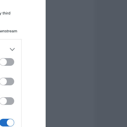
 third
Downstream
er and store
to grant or
ed purposes