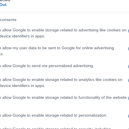
Out
una sanzione civile, in ragione d’anno, pari al 30%.
 superiore al 60% dell’importo dei contributi o
consents
adenza di legge.
o allow Google to enable storage related to advertising like cookies on
evice identifiers in apps.
te di committenti: modalità di
o allow my user data to be sent to Google for online advertising
s.
to allow Google to send me personalized advertising.
i dal “Cassetto Previdenziale per committenti
rso:
o allow Google to enable storage related to analytics like cookies on
evice identifiers in apps.
i” > “Cittadino oppure Aziende”, “Consulenti e
o allow Google to enable storage related to functionality of the website
ni di Categoria” > alla voce “Cassetto
lla Gestione Separata”.
o allow Google to enable storage related to personalization.
o allow Google to enable storage related to security, including