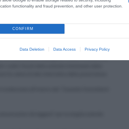
cation functionality and fraud prevention, and other user protection.
ne debitoria (contributi e sanzioni);
CONFIRM
F24).
Data Deletion
Data Access
Privacy Policy
tente in formato PDF allegata al messaggio inviato
to. All’intermediario (delegato) invece è inviata una
 i codici fiscali delle aziende interessate dalla
ha valore di atto interruttivo della prescrizione.
è evidenziata all’interno del “Cassetto Committenti
comunicazioni da leggere” per la singola azienda