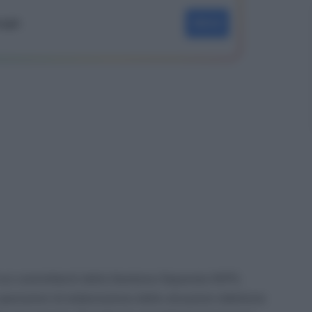
oogle
SEGUI
 sui committenti della Gestione Separata INPS.
operazioni di elaborazione delle situazioni debitorie