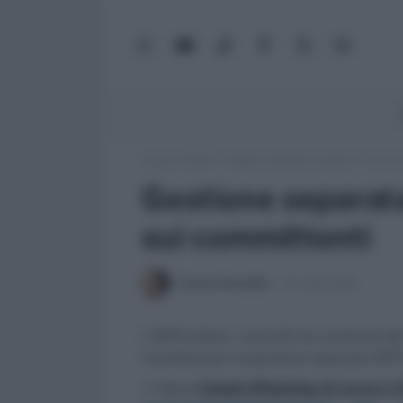
WhatsApp
YouTube
TikTok
Facebook
X
Google
(Twitter)
News
Lavoro e Diritti
»
Leggi, normativa e prassi
»
Gestion
Gestione separata
sui committenti
Daniele Bonaddio
8 Luglio 2019
L’INPS ultima i controlli nei confronti 
contributi per la gestione separata INP
>> Vai al
Canale WhatsApp di Lavoro e Di