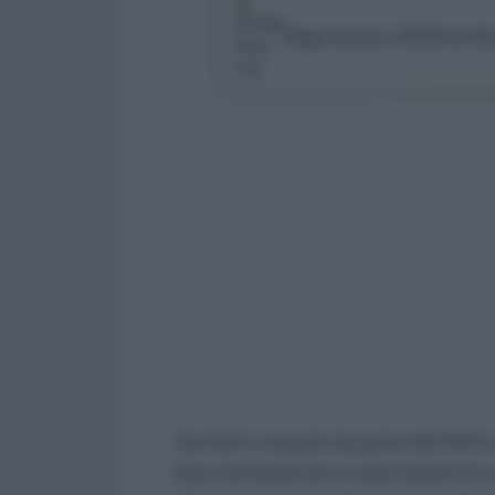
Segui Lavoro e Diritti su G
Controlli a tappeto da parte dell’INPS
Sono terminate da un paio di giorni le 