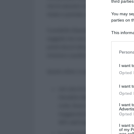
third parties
che le sanzioni civili sono calcolate s
You may sepa
totale o parziale, ai sensi dell’art. 116, 
parties on t
Il predetto disposto normativo ha intro
This informa
soggetti che non provvedono entro il t
Participants
premi dovuti alle gestioni previdenziali
Please note
Persona
inferiore a quella dovuta.
information 
deny consent
I want t
in below Go
Questi ultimi, in particolare, sono tenut
Opted 
I want t
nel caso di mancato o ritardato p
Opted 
rilevabile dalle denunce e/o regi
I want 
civile. Essa corrisponde, in ragion
Advertis
maggiorato di 5,5 punti. Da notar
Opted 
40% dell’importo dei contributi o 
I want t
of my P
in caso di evasione connessa a re
was col