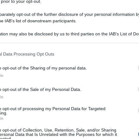
 prior to your opt-out.
ul contributo omesso e/o sul ritardato versamento
rately opt-out of the further disclosure of your personal information by
co. 8 lett. a) e/o b), della L. n. 388/2000.
he IAB’s list of downstream participants.
dotto un specifico regime sanzionatorio per i
tion may also be disclosed by us to third parties on the IAB’s List of 
ermine stabilito al pagamento dei contributi o
 that may further disclose it to other third parties.
 ed assistenziali, ovvero vi provvedono in misura
 that this website/app uses one or more Google services and may gath
l Data Processing Opt Outs
including but not limited to your visit or usage behaviour. You may click 
 to Google and its third-party tags to use your data for below specifi
o opt-out of the Sharing of my personal data.
ogle consent section.
i:
In
o opt-out of the Sale of my Personal Data.
agamento di contributi o premi, il cui ammontare è
In
strazioni obbligatorie, al pagamento di una sanzione
to opt-out of processing my Personal Data for Targeted
e d’anno, al tasso ufficiale di riferimento
ing.
e che la sanzione civile non può essere superiore al
In
premi non corrisposti entro la scadenza di legge;
o opt-out of Collection, Use, Retention, Sale, and/or Sharing
ersonal Data that Is Unrelated with the Purposes for which it
gistrazioni o denunce obbligatorie omesse o non
lected.