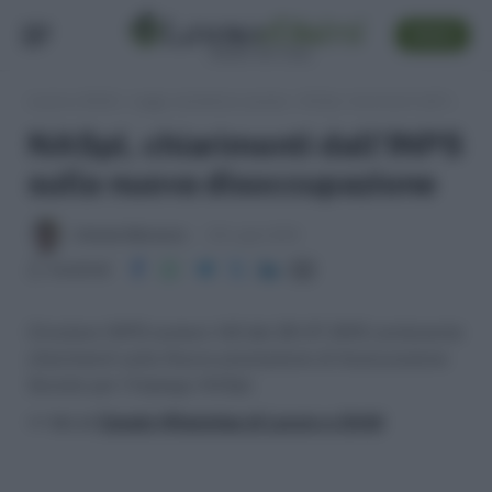
SEGUI
Lavoro e Diritti
»
Leggi, normativa e prassi
»
NASpI, chiarimenti dall'INPS sulla nuova disoccupazione
NASpI, chiarimenti dall'INPS
sulla nuova disoccupazione
Antonio Maroscia
30 Luglio 2015
Condividi
Circolare INPS numero 142 del 29-07-2015 contenente
chiarimenti sulla Nuova prestazione di Assicurazione
Sociale per l’Impiego NASpI.
>> Vai al
Canale WhatsApp di Lavoro e Diritti