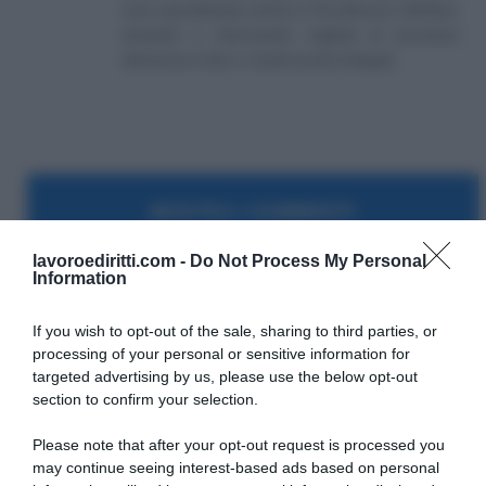
sono specializzato anche in Previdenza e Welfare,
aiutando e informando migliaia di lavoratori
attraverso il sito e i canali social collegati.
MOSTRA I COMMENTI
lavoroediritti.com -
Do Not Process My Personal
Information
Disoccupazione
INPS
jobs act
NASpI
If you wish to opt-out of the sale, sharing to third parties, or
processing of your personal or sensitive information for
prestazioni a sostegno del reddito
targeted advertising by us, please use the below opt-out
section to confirm your selection.
Please note that after your opt-out request is processed you
may continue seeing interest-based ads based on personal