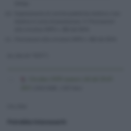
NASpI.
Espletamento di cariche pubbliche elettive e non
elettive in corso di prestazione. 11. Precisazioni
alla circolare INPS n. 180 del 2014.
Precisazioni alla circolare INPS n. 180 del 2014.
[to_like id=”15117″]
Circolare INPS numero 142 del 29-07-
2015
(220,0 KiB, 1.025 hits)
[/to_like]
Potrebbe Interessarti: