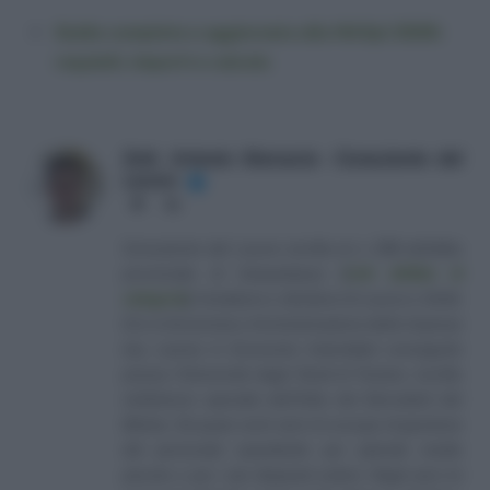
Guida completa e aggiornata alla NASpI 2026:
requisiti, importi e calcolo
Dott. Antonio Maroscia - Consulente del
Lavoro
✔
Website
LinkedIn
Consulente del Lavoro iscritto al n. 238 dell'albo
provinciale di Campobasso
[
Link all'albo di
categoria
]
, fondatore e direttore di Lavoro e Diritti.
D.U. in Economia e Amministrazione delle Imprese
(eq. Laurea in Economia Aziendale) conseguito
presso l'Università degli Studi di Teramo. Iscritto
nell'elenco speciale dell'Albo dei Giornalisti del
Molise. Da quasi venti anni mi occupo di gestione
del personale soprattutto per aziende medio
piccole e per i più disparati settori. Negli anni mi