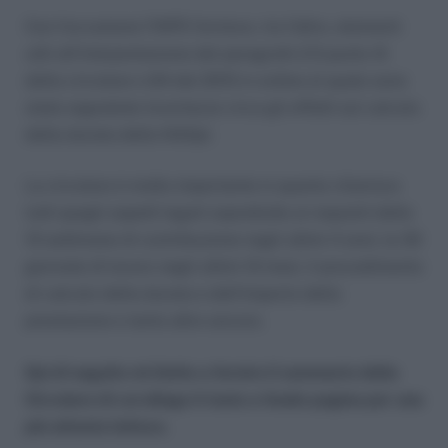
Con l’occasione l’INPS fornisce, tra l’altro, elementi
utili all’interpretazione del paragrafo 2.5 punto 4)
della circolare n.94 del 2015 in ordine al quale sono
state segnalate incertezze circa gli effetti sul calcolo
della durata della NASpI.
La circolare è molto importante in quanto chiarisce
tutti quegli aspetti legati soprattutto ai requisiti delle
13 settimane di contribuzione negli ultimi 4 anni, le 30
giornate di lavoro negli ultimi 12 mesi, il procedimento
di calcolo della durata e dell’importo della
prestazione e tanto altro ancora.
Qui di seguito mi limito a fornire il sommario della
Circolare di cui allego il testo a fondo pagina per una
più attenta lettura.