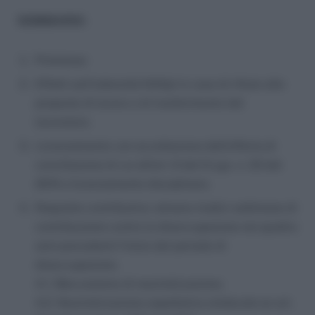
SOMMARIO:
Premessa
Effetti sull’indennità NASpI in caso di rifiuto alle
proposte di lavoro o di trasferimento del
lavoratore.
Licenziamento con accettazione dell’offerta di
conciliazione di cui all’art. 6 del D.Lgs. n. 23 del
2015 e licenziamento disciplinare.
Requisito contributivo: almeno tredici settimane di
contribuzione contro la disoccupazione nei quattro
anni precedenti l’inizio del periodo di
disoccupazione.
4.1. Meccanismo di neutralizzazione.
4.2. Neutralizzazione aspettativa sindacale ex art.