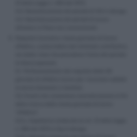
31 della Legge n. 300 del 1970.
4.3. Neutralizzazione dei periodi di CIG in deroga.
4.4. Neutralizzazione dei periodi di lavoro
all’estero in Paesi non convenzionati.
Requisito lavorativo: trenta giornate di lavoro
effettivo, a prescindere dal minimale contributivo,
nei dodici mesi che precedono l’inizio del periodo
di disoccupazione.
5.1. Perfezionamento del requisito delle 30
giornate di effettivo lavoro per i lavoratori addetti
ai servizi domestici e familiari.
5.2. Eventi che consentono neutralizzazione ai fini
della ricerca delle trenta giornate di lavoro
“effettivo”.
5.2.a. Aspettativa sindacale ex art. 31 della legge
n. 300 del 1970 e Cig in deroga.