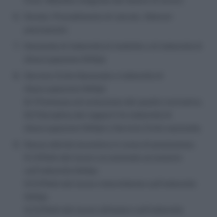
5.2.b. Malattia integrata dal datore di lavoro.
Durata. Procedimento di calcolo. Ulteriori
precisazioni.
Domanda di indennità di mobilità o di indennità di
disoccupazione NASpI.
Servizio Civile Nazionale e indennità di
disoccupazione NASpI.
8.1 Premessa ed evoluzione del quadro normativo.
8.2 Disciplina dei rapporti fra indennità di
disoccupazione NASpI e Servizio Civile nazionale.
Nuova attività lavorativa in corso di prestazione.
9.1.Effetti del lavoro occasionale accessorio
sull’indennità NASpI.
9.2 Effetti del lavoro intermittente sull’indennità
NASpI.
9.3 Effetti del lavoro all’estero sull’indennità