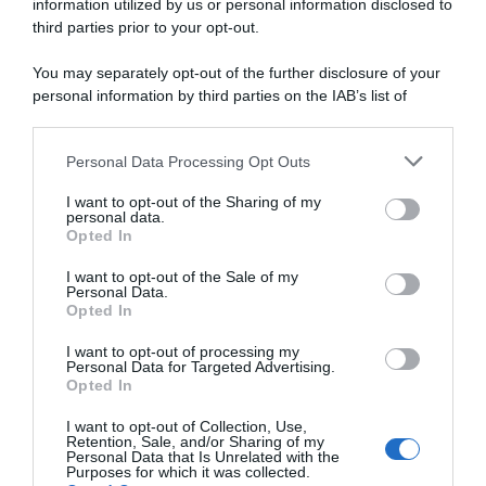
information utilized by us or personal information disclosed to
third parties prior to your opt-out.
SULLO STESSO ARGOMENTO
You may separately opt-out of the further disclosure of your
personal information by third parties on the IAB’s list of
Guida completa e aggiornata alla NASpI 2026: requisiti,
downstream participants.
importi e calcolo
Personal Data Processing Opt Outs
This information may also be disclosed by us to third parties
on the IAB’s List of Downstream Participants that may further
I want to opt-out of the Sharing of my
Lavoro e Diritti
risponde gratuitamente ai tuoi
disclose it to other third parties.
personal data.
dubbi su: lavoro, pensioni, fisco, welfare.
Opted In
Please note that this website/app uses one or more Google
services and may gather and store information including but
I want to opt-out of the Sale of my
Personal Data.
not limited to your visit or usage behaviour. You may click to
PARLA CON NOI
Opted In
grant or deny consent to Google and its third-party tags to
use your data for below specified purposes in below Google
I want to opt-out of processing my
consent section.
Personal Data for Targeted Advertising.
Opted In
I want to opt-out of Collection, Use,
Retention, Sale, and/or Sharing of my
Personal Data that Is Unrelated with the
Purposes for which it was collected.