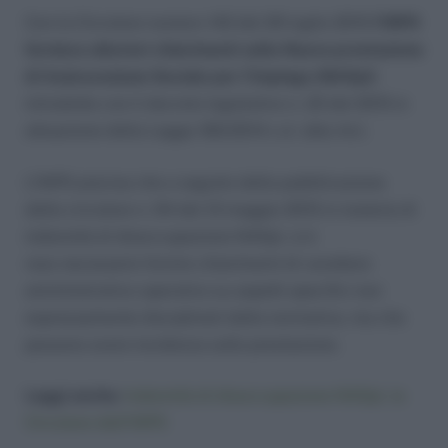
Con la Circolare numero 142 del 29 luglio 2015
l’INPS
fornisce ulteriori chiarimenti sulla Nuova prestazione
di Assicurazione Sociale per l’Impiego (NASpI)
introdotta con il decreto legislativo n. 22 del 2015 in
attuazione della Legge 183/2014 c.d. Jobs Act.
L’INPS precisa che a seguito della pubblicazione
della circolare n. 94 del 12 maggio 2015 in materia di
indennità di disoccupazione NASpI, si è
reso necessario fornire chiarimenti di carattere
amministrativo-operativo su aspetti specifici non
espressamente disciplinati dalla normativa, ma che
possono avere incidenza sulla prestazione.
Leggi anche:
Indennità di disoccupazione NASpI, la
Circolare dell’INPS