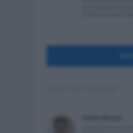
venti anni mi occupo di ge
per i più disparati settori.
aiutando e informando migliaia
MOST
NASpI
precari
Punti di vista
Antonio Maroscia
Consulente del Lavoro iscri