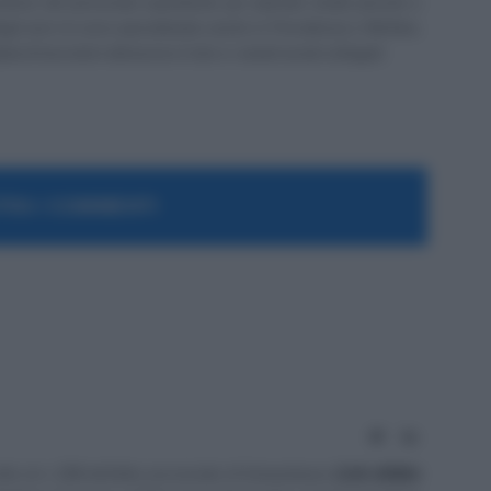
stione del personale soprattutto per aziende medio piccole e
 Negli anni mi sono specializzato anche in Previdenza e Welfare,
 di lavoratori attraverso il sito e i canali social collegati.
RA I COMMENTI
Website
LinkedIn
tto al n. 238 dell'albo provinciale di Campobasso
[
Link all'albo