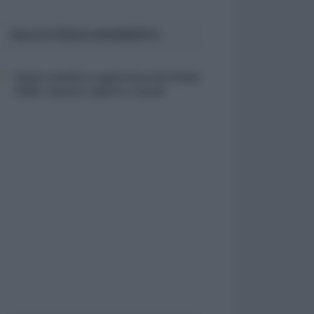
SULLO STESSO ARGOMENTO
Guida completa e aggiornata alla NASpI
2026: requisiti, importi e calcolo