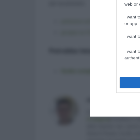
per se precario.
web or d
I want t
petizione online
;
or app.
gruppo su Facebook
.
I want t
Potrebbe Interessarti:
I want t
authenti
Guida completa e aggiornata alla
Antonio Maroscia
Consulente del Lavoro iscri
di categoria
]
, fondatore e d
delle Imprese (eq. Laurea 
Studi di Teramo. Iscritto ne