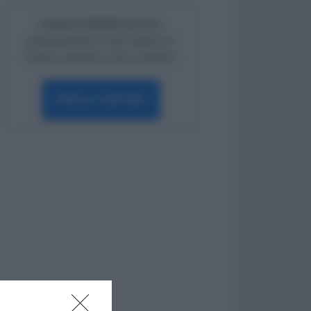
Lavoro e Diritti
risponde
gratuitamente ai tuoi dubbi su:
lavoro, pensioni, fisco, welfare.
PARLA CON NOI