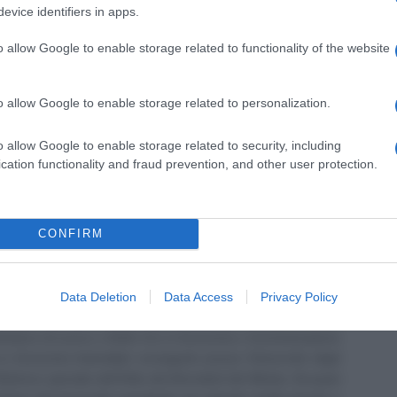
evice identifiers in apps.
o allow Google to enable storage related to functionality of the website
o allow Google to enable storage related to personalization.
o allow Google to enable storage related to security, including
cation functionality and fraud prevention, and other user protection.
 NASpI 2026: requisiti, importi e calcolo
CONFIRM
Website
LinkedIn
Data Deletion
Data Access
Privacy Policy
tto al n. 238 dell'albo provinciale di Campobasso
[
Link all'albo
irettore di Lavoro e Diritti. D.U. in Economia e Amministrazione
in Economia Aziendale) conseguito presso l'Università degli
ll'elenco speciale dell'Albo dei Giornalisti del Molise. Da quasi