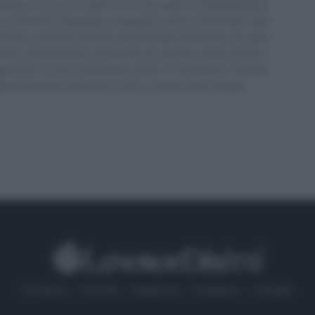
irettore di Lavoro e Diritti. D.U. in Economia e Amministrazione
in Economia Aziendale) conseguito presso l'Università degli
ll'elenco speciale dell'Albo dei Giornalisti del Molise. Da quasi
stione del personale soprattutto per aziende medio piccole e
 Negli anni mi sono specializzato anche in Previdenza e Welfare,
 di lavoratori attraverso il sito e i canali social collegati.
Chi Siamo
Contatti
Redazione
Collabora
LinkedIn