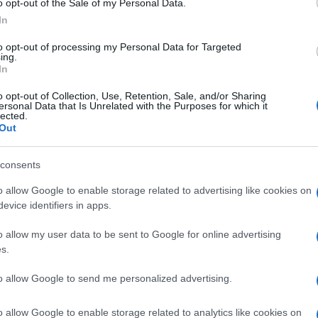
o opt-out of the Sale of my Personal Data.
un numero di settimane pari alla metà delle
In
 quattro anni. Fin qui non ci sarebbe nulla di male,
to opt-out of processing my Personal Data for Targeted
trova a fare lavori saltuari, in quanto potrà contare
ing.
In
quisito.
o opt-out of Collection, Use, Retention, Sale, and/or Sharing
ersonal Data that Is Unrelated with the Purposes for which it
on sono computati i periodi contributivi che hanno
lected.
Out
stazioni di disoccupazione.
consents
avora almeno sei mesi all’anno, non potrà più
recedente e percepire così l’ASpI, ma potrà
o allow Google to enable storage related to advertising like cookies on
evice identifiers in apps.
do pari alla metà del periodo lavorato, quindi 3
o allow my user data to be sent to Google for online advertising
s.
o alla nuova indennità porterà a scenari di non
to allow Google to send me personalized advertising.
, che è pertanto sul piede di guerra e chiede a gran
 non precarizzare ulteriormente un settore già di
o allow Google to enable storage related to analytics like cookies on