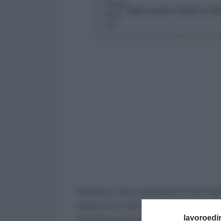
Segui Lavoro e Diritti su G
Quando ci sono cambiamenti nella legi
qualcuno ne esca penalizzato, è il caso 
lavoroedir
l’entrata in vigore della Naspi, dal pr