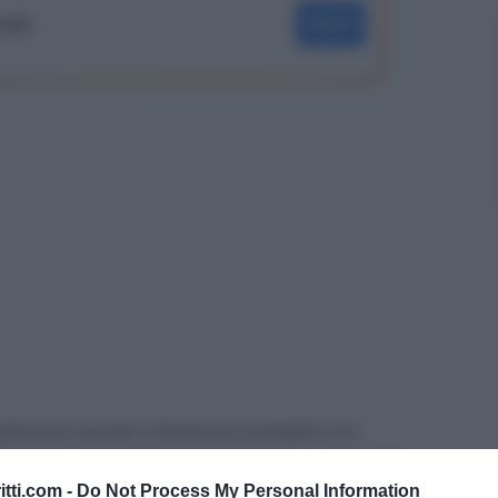
oogle
SEGUI
slazione sociale è altamente probabile che
questa volta dei lavoratori stagionali, i quali con
itti.com -
Do Not Process My Personal Information
ossimo 1° maggio, hanno già individuato un grosso