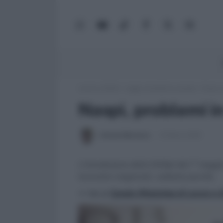
WhatsApp
YouTube
TikTok
Facebook
X
Google
(Twitter)
News
Lavoro e Diritti
»
Leggi, normativa e prassi
»
Naspi, p
Naspi, problemi in
Antonio Maroscia
31 Marzo 2015
L'introduzione della NASpI dal 1° maggi
lavoratori stagionali, vediamo perchè.
>> Vai al
Canale WhatsApp di Lavoro e Di