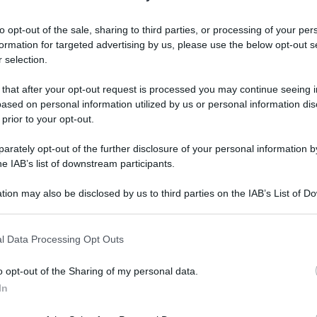
to opt-out of the sale, sharing to third parties, or processing of your per
formation for targeted advertising by us, please use the below opt-out s
 riguarda però migliaia di lavoratori e delle loro
 selection.
mari della nostra economia, ovvero quello del
 that after your opt-out request is processed you may continue seeing i
atori stagionali del turismo a subirne le
ased on personal information utilized by us or personal information dis
 prior to your opt-out.
rately opt-out of the further disclosure of your personal information by
i unifica sotto il suo cappello ASpI e mini-ASpI, fin
he IAB’s list of downstream participants.
nome dell’indennità ma il succo. Fino ad oggi gli
rano almeno 6 mesi a stagione, si trovavano a
tion may also be disclosed by us to third parties on the IAB’s List of 
 that may further disclose it to other third parties.
la restante parte con l’indennità di
 dalla riforma Fornero in poi l’ASpI. Tutti gli altri
 that this website/app uses one or more Google services and may gath
l Data Processing Opt Outs
including but not limited to your visit or usage behaviour. You may click 
giornate prima della Fornero) percepivano la mini-
 to Google and its third-party tags to use your data for below specifi
ate negli ultimi 12 mesi a ritroso dal
o opt-out of the Sharing of my personal data.
ogle consent section.
In
 per la disoccupazione a requisiti ridotti).