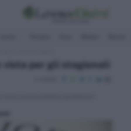
Lavoro
Pensioni
Fisco
Welfare
Risorse
roblemi in vista per gli stagionali
 vista per gli stagionali
Condividi
o creerà un grosso problema soprattutto per i
ritti