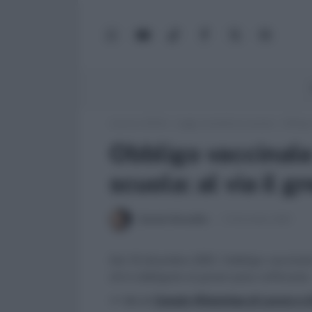
WhatsApp
YouTube
TikTok
Facebook
X
Google
(Twitter)
News
Lavoro e Diritti
»
Leggi, normativa e prassi
»
Obbligo
Obbligo vaccinale 
scuola: al via il 
Daniele Bonaddio
14 Dicembre 2021
Dal 15 dicembre 2021, l’obbligo vaccinal
chi è obbligato al green pass rafforzato
>> Vai al
Canale WhatsApp di Lavoro e Di