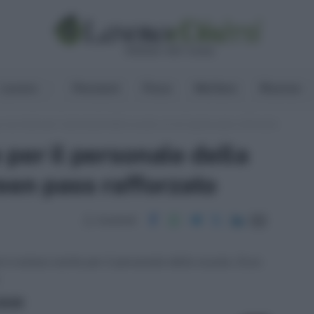
Lavoro
Pensioni
Fisco
Welfare
Risorse
 vaccinale per il personale della scuola: al via il green pass rafforzato
per il personale della
green pass rafforzato
Condividi
e è esteso anche per il personale della scuola. Ecco
.
ritti