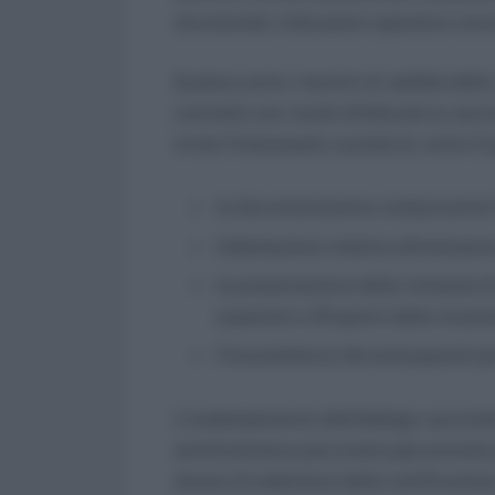
strumentali, indicazioni operative conc
Qualora entro i termini di validità dell
controllo non risulti effettuata la vac
invita l’interessato a produrre, entro 5 g
la documentazione comprovante l’
l’attestazione relativa all’omissio
la presentazione della richiesta 
superiore a 20 giorni dalla ricezion
l’insussistenza dei presupposti pe
L’inadempimento dell’obbligo vaccinal
amministrativa pecuniaria già prevista 
dovere di esibizione della certificazion