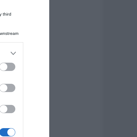
 third
Downstream
er and store
to grant or
ed purposes