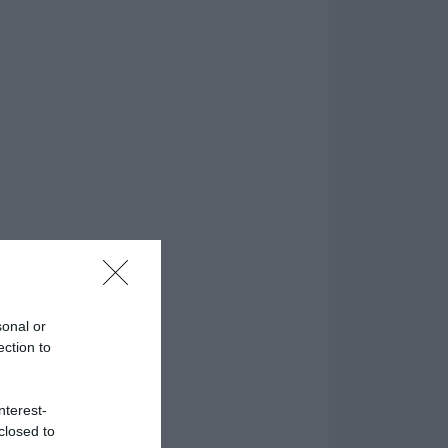
sonal or
ection to
nterest-
closed to