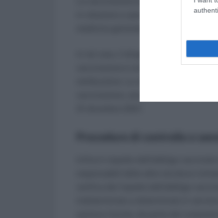
La vaccinazione può essere omessa o dif
authenti
in relazione a specifiche condizioni c
medicina generale.
In tal caso, il dirigente scolastico adib
vaccinazione è omessa o differita, a m
retribuzione. La validità e la possibilità
vaccinazione, senza necessità di nuovo 
31 dicembre 2021.
Procedure di controllo e san
Infine il rispetto dell’obbligo vaccinale
responsabili delle altre strutture rich
verifica del rispetto dell’obbligo vac
indeterminato e determinato in servizio
saranno fornite, da parte del competen