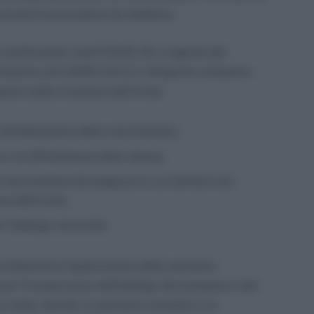
ernenti le procedure da adottarsi.
e certificazioni verdi COVID-19, a seguito del
cinazione anti SARS-CoV-2, il dirigente scolastico
iorni dalla ricezione dell’invito:
effettuazione della vaccinazione;
ne o al differimento della stessa;
di vaccinazione da eseguirsi in un termine non
e dell’invito;
r l’obbligo vaccinale.
e determina l’applicazione della sanzione
per l’inosservanza dell’obbligo del possesso e del
e verde. Quindi, la sanzione consiste in un