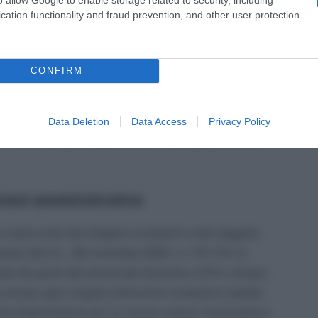
ferita in caso di accertato pericolo per la salute,
cation functionality and fraud prevention, and other user protection.
liniche documentate, attestate dal medico di
CONFIRM
isce detto personale, per il periodo in cui la
ansioni anche diverse, senza decurtazione della
 di rilascio delle certificazioni di esenzione alla
Data Deletion
Data Access
Privacy Policy
rilascio di quelle già emesse, è prorogata sino al
zioni amministrative
 è assicurato dai dirigenti scolastici e dai soggetti
iamate dal D.L. 26 novembre 2021, n. 172. Per la
cinale da parte del personale docente e ATA a tempo
 presso ogni singola istituzione scolastica statale
te Dipartimento per le risorse umane, finanziarie e