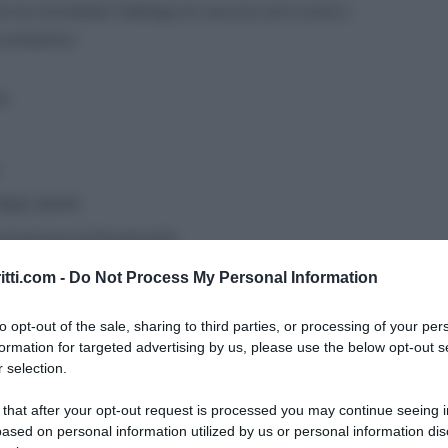
 ha introdotto l’obbligo di vaccino anti covid o
scolastico:
e;
egli adulti;
formazione professionale;
 percorsi di istruzione e formazione tecnica
itti.com -
Do Not Process My Personal Information
to opt-out of the sale, sharing to third parties, or processing of your per
formation for targeted advertising by us, please use the below opt-out s
rende il ciclo vaccinale primario e, a far data dal
 selection.
della successiva dose di richiamo. La
 that after your opt-out request is processed you may continue seeing i
 deve essere effettuata entro i termini di validità
ased on personal information utilized by us or personal information dis
’intervallo temporale minimo fra il completamento