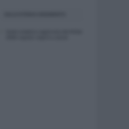
SULLO STESSO ARGOMENTO
Guida completa e aggiornata alla NASpI
2026: requisiti, importi e calcolo