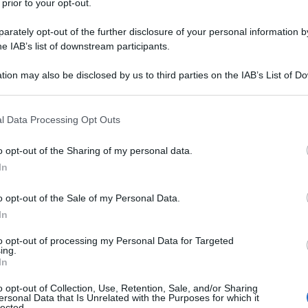
 prior to your opt-out.
oster è ora di cinque mesi (150 giorni).
rately opt-out of the further disclosure of your personal information by
he IAB’s list of downstream participants.
tion may also be disclosed by us to third parties on the IAB’s List of 
 that may further disclose it to other third parties.
personale della scuola:
 that this website/app uses one or more Google services and may gath
 rafforzato
l Data Processing Opt Outs
including but not limited to your visit or usage behaviour. You may click 
 to Google and its third-party tags to use your data for below specifi
o opt-out of the Sharing of my personal data.
ogle consent section.
ere l’attività lavorativa, il personale scolastico
In
rde “rafforzata” (vaccinazione e guarigione).
o opt-out of the Sale of my Personal Data.
iamo potrà essere effettuata non prima di cinque
In
ale primario e non oltre il termine di validità della
to opt-out of processing my Personal Data for Targeted
ing.
 a nove mesi.
In
o opt-out of Collection, Use, Retention, Sale, and/or Sharing
rovvedimento
ersonal Data that Is Unrelated with the Purposes for which it
lected.