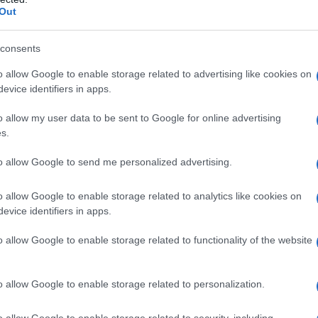
Out
essenziale ed obbligatorio per lo svolgimento
consents
o allow Google to enable storage related to advertising like cookies on
evice identifiers in apps.
tuzioni scolastiche del sistema nazionale di
o allow my user data to be sent to Google for online advertising
eriori tipologie di servizi scolastici e formativi
s.
to allow Google to send me personalized advertising.
empo determinato e indeterminato. Pare dunque
o allow Google to enable storage related to analytics like cookies on
cinale, il personale scolastico il cui rapporto di
evice identifiers in apps.
di collocamento fuori ruolo, aspettativa a qualunque
o allow Google to enable storage related to functionality of the website
le.
ll’obbligo vaccinale
o allow Google to enable storage related to personalization.
o allow Google to enable storage related to security, including