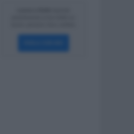
Lavoro e Diritti
risponde
gratuitamente ai tuoi dubbi su:
lavoro, pensioni, fisco, welfare.
PARLA CON NOI