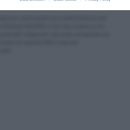
enze sanzionatorie.
nseguenza, anche quello per la determinazione del
effettuato dall’INPS. In tal caso, avviene in una
 quella dell’“artigianato”, alla quale corrisponde una
i fissata con apposito DM in base alla
abili.