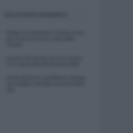
SULLO STESSO ARGOMENTO
NASpI con le dimissioni, via libera anche
per chi lascia il lavoro a causa della
violenza
Incentivi alle imprese, arriva la riforma:
ecco cosa cambia dal 18 agosto 2026
Vittime del lavoro, nel 2026 più sostegno
alle famiglie: contributi e borse di studio
Inail