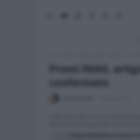
WhatsApp
YouTube
TikTok
Facebook
X
Google
(Twitter)
News
Lavoro e Diritti
»
Leggi, normativa e prassi
»
Premi I
Premi INAIL artig
confermata
Daniele Bonaddio
6 Dicembre 2018
Il MIn istero del Lavoro ha recentement
dalle imprese artigiane per l’annualità 
>> Vai al
Canale WhatsApp di Lavoro e Di