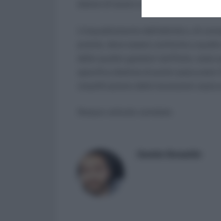
datore di lavoro e alle stesse consegu
L’inquadramento dell’attività e, di co
premio, deve essere conforme a quello 
delle quattro gestioni tariffarie, ossia
specifica distinta di premi assicurativ
classificazione delle lavorazioni assicur
Nessun articolo correlato
Daniele Bonaddio