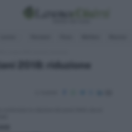
Lavoro
Pensioni
Fisco
Welfare
Risorse
NAIL artigiani 2018: riduzione confermata
iani 2018: riduzione
Condividi
e confermato la riduzione dei premi INAIL dovuti
2018
ritti