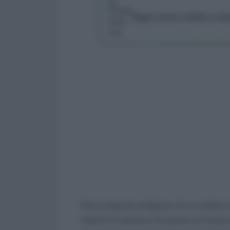
Segui Lavoro e Diritti su G
Per le imprese artigiane c’è un motivo i
materia di salute e sicurezza sul lavoro