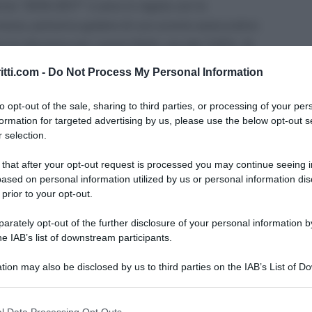
nnio “2016-2017” e sono in regola con le
urezza, potranno godere di uno sconto assicurativo
o la riduzione per i premi INAIL era del 7,22%. Si
3%.
itti.com -
Do Not Process My Personal Information
riale 11 ottobre 2018 del Ministero del Lavoro e
to opt-out of the sale, sharing to third parties, or processing of your per
n il MEF, Ministero dell’Economia e delle Finanze.
formation for targeted advertising by us, please use the below opt-out s
 selection.
AIL imprese artigiane: come
 that after your opt-out request is processed you may continue seeing i
ased on personal information utilized by us or personal information dis
 prior to your opt-out.
rately opt-out of the further disclosure of your personal information by
er il 2007 (L. n. 296/2006), è rivolto alle aziende
he IAB’s list of downstream participants.
evenzione nell’ambito di piani pluriennali
tion may also be disclosed by us to third parties on the IAB’s List of 
 that may further disclose it to other third parties.
i color che, in regola con gli adempimenti
 that this website/app uses one or more Google services and may gath