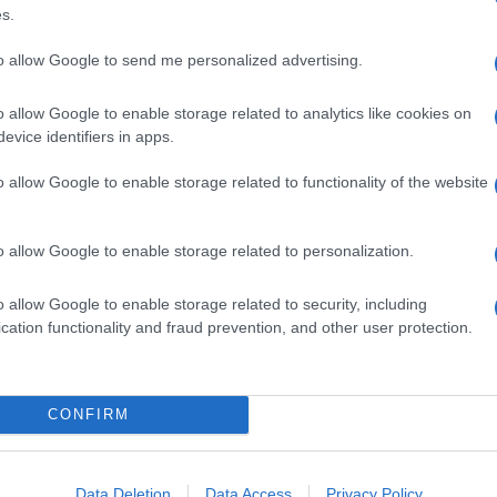
e al relativo Albo e aventi i requisiti della L. n.
s.
mente assicurati:
to allow Google to send me personalized advertising.
lmente la loro opera manuale nelle rispettive
o allow Google to enable storage related to analytics like cookies on
evice identifiers in apps.
é i soci di società aventi i requisiti per essere
o allow Google to enable storage related to functionality of the website
o allow Google to enable storage related to personalization.
esso:
o allow Google to enable storage related to security, including
cation functionality and fraud prevention, and other user protection.
prese (anche se senza dipendenti e collaboratori);
statori d’opera soggetti al rischio di infortunio per
CONFIRM
 agli stessi obblighi e adempimenti di un ordinario
Data Deletion
Data Access
Privacy Policy