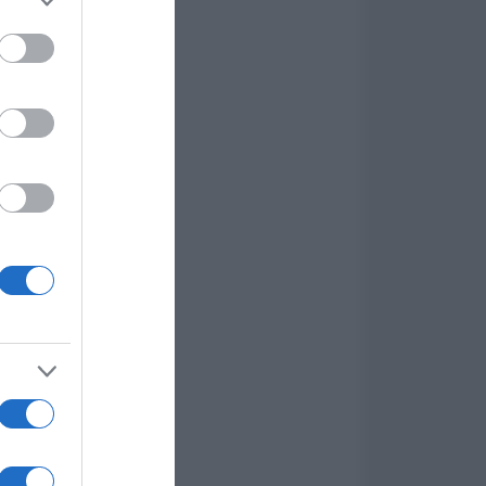
to grant or
ed purposes