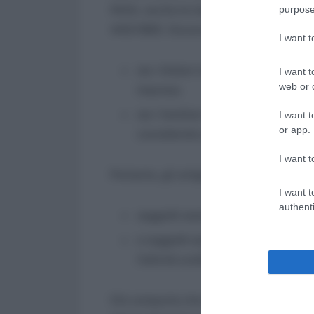
INAIL anche le imprese artigiane, iscritt
purpose
443/1985. Devono essere obbligatoria
I want 
sia i titolari che prestano abitua
I want t
web or d
imprese;
sia i familiari collaboratori, nonch
I want t
or app.
considerate artigiane.
I want t
Pertanto, gli artigiani sono al tempo st
I want t
authenti
soggetti assicuranti in quanto im
e soggetti assicurati in quanto pre
l’attività svolta nell’impresa.
Ciò comporta che l’artigiano è soggetto