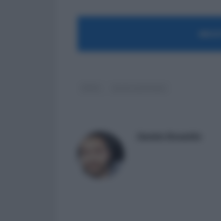
MOST
INAIL
lavoro autonomo
Daniele Bonaddio