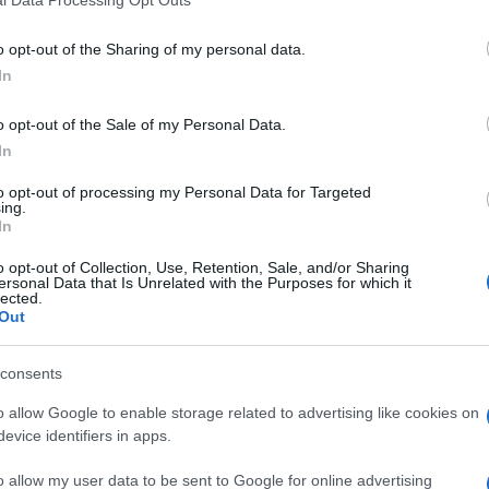
l Data Processing Opt Outs
including but not limited to your visit or usage behaviour. You may click 
icurezza (D.Lgs. n. 81/2008), non abbiano
 to Google and its third-party tags to use your data for below specifi
o.
o opt-out of the Sharing of my personal data.
ogle consent section.
In
o opt-out of the Sale of my Personal Data.
In
ese artigiane in presenza dei seguenti requisiti:
to opt-out of processing my Personal Data for Targeted
ing.
 materia di sicurezza;
In
precedente la richiesta (2016/2017).
o opt-out of Collection, Use, Retention, Sale, and/or Sharing
ersonal Data that Is Unrelated with the Purposes for which it
lected.
Out
sconto si applica sul premio di regolazione al lordo
ti (retribuzioni effettive per tasso applicato).
consents
o allow Google to enable storage related to advertising like cookies on
evice identifiers in apps.
R. 1124/65, sono soggette agli obblighi assicurativi
o allow my user data to be sent to Google for online advertising