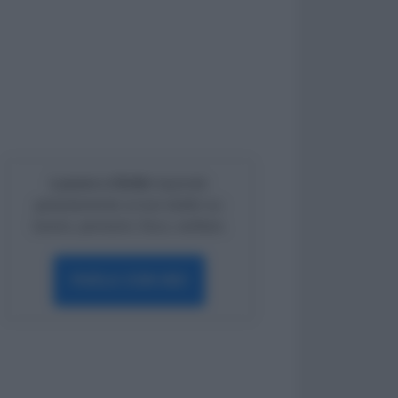
Lavoro e Diritti
risponde
gratuitamente ai tuoi dubbi su:
lavoro, pensioni, fisco, welfare.
PARLA CON NOI