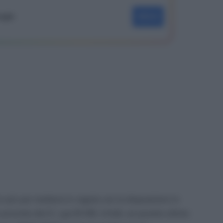
oogle
SEGUI
n più per mettersi in regola con le disposizioni in
 previste dal D. Lgs 81/08. Infatti, se queste ultime