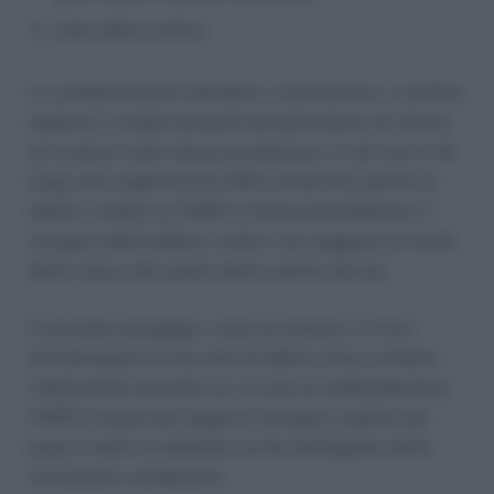
esito della verifica.
La compensazione impropria, in particolare, si verifica
laddove il credito da parte del percettore sia riferito
ad arretrati sulla stessa prestazione. In tali casi si dà
luogo alla soppressione delle reciproche partite di
debito-credito tra l’INPS e l’assicurato/debitore. Il
recupero dell’indebito, inoltre, non soggiace al limite
della misura del quinto della somma dovuta.
Il secondo passaggio, come accennato, è l’invio
all’interessato di una nota di debito. Essa contiene
l’indicazione secondo cui, in caso di inottemperanza,
l’INPS è tenuto per legge al recupero coattivo dei
propri crediti avvalendosi anche dell’Agente della
riscossione competente.