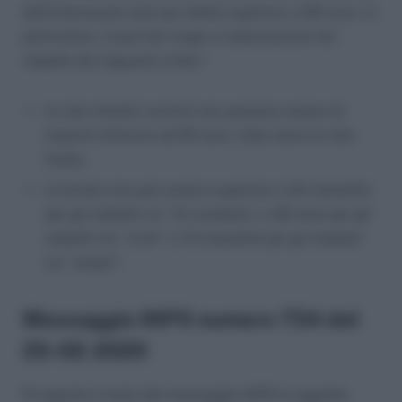
dell’interessato solo per debiti superiori a 100 euro. In
particolare, si può dar luogo a rateizzazione nel
rispetto dei seguenti criteri:
le rate mensili correnti non possono essere di
importo inferiore ad 60 euro, fatta salva la rata
finale;
la durata non può essere superiore a 24 mensilità
per gli indebiti cd. “di condotta”, a 36 mesi per gli
indebiti cd. “civili” a 72 mensilità per gli indebiti
cd. “propri”.
Messaggio INPS numero 734 del
25-02-2020
Di seguito il testo del messaggio INPS in oggetto.