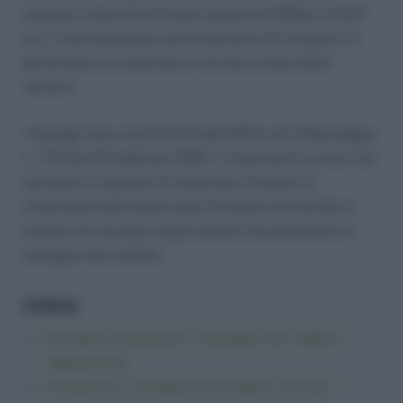
esempio indennità di disoccupazione NASpI o CIGO
ecc. Il procedimento amministrativo di recupero, in
particolare, si suddivide in tre fasi e esito della
verifica.
I dettagli sono stati forniti dall’INPS con il Messaggio
n. 734 del 25 febbraio 2020. I chiarimenti si sono resi
necessari a seguito di numerose richieste di
chiarimenti pervenute dalle Strutture territoriali in
materia di recupero degli indebiti da prestazioni a
sostegno del reddito.
Indice:
Recupero prestazioni a sostegno del reddito:
regolamento
Prestazioni a sostegno del reddito ricevute