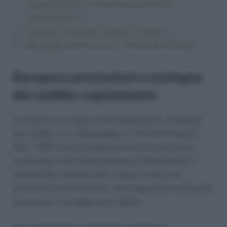
indebitamente: le fasi del procedimento
amministrativo
Recupero mediante rimessa in denaro
Messaggio INPS numero 734 del 25-02-2020
Recupero prestazioni a sostegno
del reddito: regolamento
In materia di recupero delle prestazioni a sostegno
del reddito, con il Messaggio n. 1720 del 21 aprile
2017, l’INPS aveva evidenziato che le linee guida
evidenziate nella Determinazione Presidenziale n.
434 del 28 novembre 2011, seppur riferite alle
prestazioni pensionistiche, sono applicabili anche alle
prestazioni a sostegno del reddito.