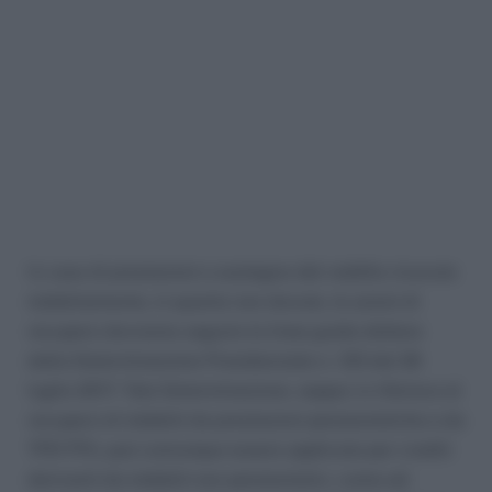
In caso di prestazioni a sostegno del reddito ricevute
indebitamente, in quanto non dovute, le azioni di
recupero dovranno seguire le linee guida dettare
dalla Determinazione Presidenziale n. 123 del 26
luglio 2017. Tale Determinazione, seppur si riferisce al
recupero di indebiti da prestazioni pensionistiche e da
TFR/TFS, può comunque essere applicata per crediti
derivanti da indebiti non pensionistici, come ad