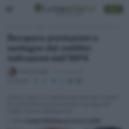
SEGUI
Lavoro e Diritti
»
Leggi, normativa e prassi
»
Recupero prestazioni a sostegno del reddito: indicazioni dall’INPS
Recupero prestazioni a
sostegno del reddito:
indicazioni dall’INPS
Daniele Bonaddio
27 Febbraio 2020
Condividi
Definiti i criteri e le modalità di gestione del recupero
dei crediti derivanti da prestazioni a sostegno del
reddito ricevute indebitamente.
>> Vai al
Canale WhatsApp di Lavoro e Diritti