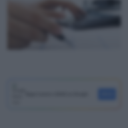
Segui Lavoro e Diritti su Google
SEGUI