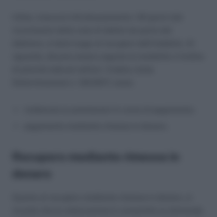
Infine, trascorsi infruttuosamente i 30 giorni dal
ricevimento della nota di debito da parte del
debitore, si darà luogo al recupero dell’indebito. Al
riguardo, devono essere seguite le modalità e l’ordine
di priorità indicati nell’art. 3 della citata
Determinazione n. 123/2017, ossia:
trattenuta su prestazioni in corso di pagamento;
pagamento mediante rimessa in denaro.
Recupero mediante rimessa in
denaro
Quanto al recupero mediante rimessa in denaro, si
ricorda che la rateizzazione è consentita su domanda