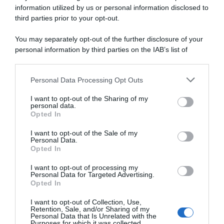
NASpI con le dimissioni, via libera anche per chi lascia il
information utilized by us or personal information disclosed to
lavoro a causa della violenza
third parties prior to your opt-out.
Incentivi alle imprese, arriva la riforma: ecco cosa
You may separately opt-out of the further disclosure of your
cambia dal 18 agosto 2026
personal information by third parties on the IAB’s list of
downstream participants.
Vittime del lavoro, nel 2026 più sostegno alle famiglie:
contributi e borse di studio Inail
Personal Data Processing Opt Outs
This information may also be disclosed by us to third parties
on the IAB’s List of Downstream Participants that may further
I want to opt-out of the Sharing of my
disclose it to other third parties.
personal data.
Lavoro e Diritti
risponde gratuitamente ai tuoi
Opted In
Please note that this website/app uses one or more Google
dubbi su: lavoro, pensioni, fisco, welfare.
services and may gather and store information including but
I want to opt-out of the Sale of my
Personal Data.
not limited to your visit or usage behaviour. You may click to
Opted In
grant or deny consent to Google and its third-party tags to
PARLA CON NOI
use your data for below specified purposes in below Google
I want to opt-out of processing my
consent section.
Personal Data for Targeted Advertising.
Opted In
I want to opt-out of Collection, Use,
Retention, Sale, and/or Sharing of my
Personal Data that Is Unrelated with the
Purposes for which it was collected.