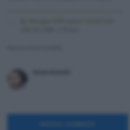
Messaggio INPS numero 734 del 25-02-
2020
(85,3 KiB, 1.270 hits)
Nessun articolo correlato
Daniele Bonaddio
MOSTRA I COMMENTI