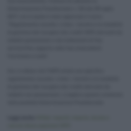
Successivamente, l’Istituto ha adottato la
Determinazione Presidenziale n. 123 del 26 luglio
2017, con la quale è stato approvato il nuovo
“Regolamento recante i criteri, i termini e le modalità
di gestione del recupero dei crediti INPS derivanti da
indebiti pensionistici e da trattamenti di fine
servizio/fine rapporto nelle fasi antecedenti
l’iscrizione a ruolo”.
Ora, in attesa che l’INPS emani uno specifico
regolamento recante i criteri, i termini e le modalità
di gestione del recupero dei crediti derivanti da
indebiti non pensionistici, si applica quanto contenuto
nella predetta Determinazione Presidenziale.
Leggi anche:
NASpI: requisiti, importo, durata e
calcolo disoccupazione INPS