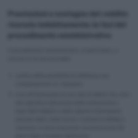
Prestazioni a sostegno del reddito
ricevute indebitamente: le fasi del
procedimento amministrativo
Il procedimento amministrativo, in particolare, si
articola in tre fasi principali:
verifica della possibilità di effettuare una
compensazione cd. impropria;
invio all’interessato di una nota di debito che, oltre
alla specifica indicazione della motivazione a
base dell’indebito e delle ulteriori informazioni
previste dalla citata norma, contiene la diffida a
restituire, in unica soluzione, la somma entro 30
giorni dalla ricezione dell’avviso;