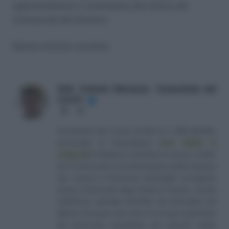
approfondimenti vi rimandiamo alla lettura del
Comunicato del Governo.
Nessun articolo correlato
Dott. Antonio Maroscia - Consulente del
Lavoro
✔
Website
LinkedIn
Consulente del Lavoro iscritto al n. 238 dell'albo
provinciale di Campobasso
[
Link all'albo di
categoria
]
, fondatore e direttore di Lavoro e Diritti.
D.U. in Economia e Amministrazione delle Imprese
(eq. Laurea in Economia Aziendale) conseguito
presso l'Università degli Studi di Teramo. Iscritto
nell'elenco speciale dell'Albo dei Giornalisti del
Molise. Da quasi venti anni mi occupo di gestione
del personale soprattutto per aziende medio