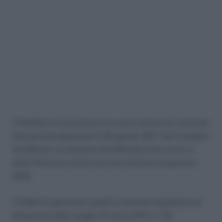
Il Reddito di Inclusione è la nuova misura di contrasto
alla povertà approvata il 29 agosto 2017 dal Consiglio
dei Ministri su proposta del Ministero del Lavoro e
delle Politiche sociali che sarà attivata da gennaio
2018.
Il CdM ha approvato quindi un decreto legislativo di
attuazione della Legge 15 marzo 2017, n. 33: