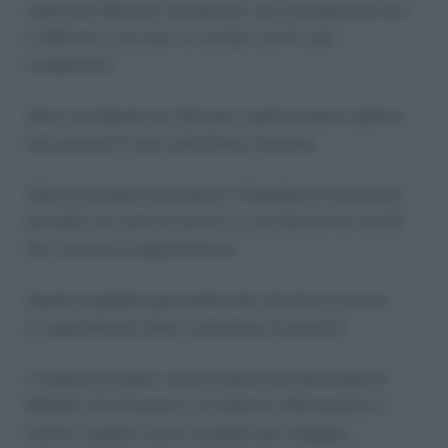
andrà dai 190 euro mensili per una sola persona fino
a 490 euro circa per un nucleo con 5 o più
componenti.
Sarà corrisposto per 18 mesi e potrà essere ripetuto
solo passati 6 mesi dall’ultima fruizione.
Oltre al sussidio economico il Reddito di Inclusione
prevede una serie di servizi a cura dei servizi sociali
del comune di appartenenza.
Questo progetto personalizzato che dovrà servire
al superamento della condizione di povertà.
In attesa di capire come si potrà fare domanda di
Reddito di Inclusione e di ulteriori informazioni in
merito a questo nuovo sussidio per maggiori