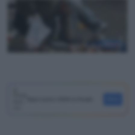
Segui Lavoro e Diritti su Google
SEGUI