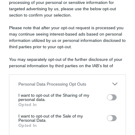
processing of your personal or sensitive information for
targeted advertising by us, please use the below opt-out
SULLO STESSO ARGOMENTO
section to confirm your selection.
Please note that after your opt-out request is processed you
Vittime del lavoro, nel 2026 più sostegno alle famiglie:
may continue seeing interest-based ads based on personal
contributi e borse di studio Inail
information utilized by us or personal information disclosed to
third parties prior to your opt-out.
Pagamenti INPS agosto 2026, calendario aggiornato:
quando arrivano Assegno Unico, ADI e NASpI
You may separately opt-out of the further disclosure of your
personal information by third parties on the IAB’s list of
Carta d’identità cartacea, dal 3 agosto cambia (quasi)
downstream participants.
tutto: ecco quando non vale più
Personal Data Processing Opt Outs
This information may also be disclosed by us to third parties
on the IAB’s List of Downstream Participants that may further
I want to opt-out of the Sharing of my
Lavoro e Diritti
risponde gratuitamente ai tuoi
disclose it to other third parties.
personal data.
dubbi su: lavoro, pensioni, fisco, welfare.
Opted In
Please note that this website/app uses one or more Google
services and may gather and store information including but
I want to opt-out of the Sale of my
Personal Data.
not limited to your visit or usage behaviour. You may click to
PARLA CON NOI
Opted In
grant or deny consent to Google and its third-party tags to
use your data for below specified purposes in below Google