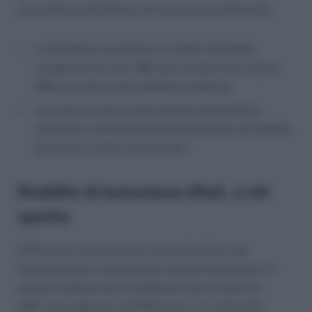
consentirà ai beneficiari di ricevere mensilmente:
un beneficio economico in dodici mensilità,
compreso fra circa 190 euro mensili fino a quasi
490 euro per nuclei familiari numerosi;
una serie di servizi alla persona finalizzati al
recupero e all’inclusione della persona nel mondo
del lavoro e nella vita sociale.
Reddito di inclusione (ReI), a chi
spetta
Il ReI sarà riconosciuto ai nuclei familiari che
risponderanno a determinati requisiti economici. Il
nucleo familiare del richiedente dovrà avere un
ISEE non superiore a 6.000 euro e un valore del