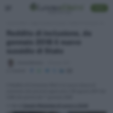
SEGUI
Lavoro e Diritti
»
Leggi, normativa e prassi
»
Reddito di inclusione, da gennaio 2018 il nuovo sussidio di Stato
Reddito di inclusione, da
gennaio 2018 il nuovo
sussidio di Stato
Antonio Maroscia
30 Agosto 2017
Condividi
Il Reddito di Inclusione (ReI) è la nuova misura di
contrasto alla povertà approvata il 29 agosto 2017 dal
CdM che partirà dal 1° gennaio 2018
>> Vai al
Canale WhatsApp di Lavoro e Diritti