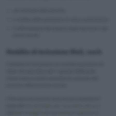
sul contrasto della povertà;
il riordino delle prestazioni di natura assistenziale;
il rafforzamento del sistema degli interventi e dei
servizi sociali.
Reddito di inclusione (ReI), cos’è
Il Reddito di Inclusione è un sussidio economico di
Stato che sarà attivo dal 1° gennaio 2018 quale
misura unica a livello nazionale di contrasto alla
povertà e all’esclusione sociale.
Il ReI sarà una sorta di carta sociale e prenderà il
posto del
SIA (Sostegno per l’inclusione attiva)
e
dell’
ASdI (Assegno Sociale di Disoccupazione)
e