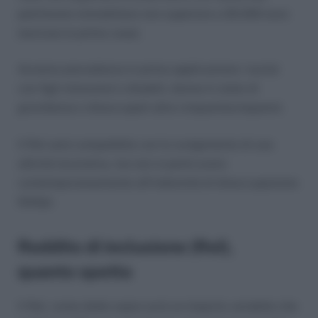
patrimonio immobiliare non superiore a 20.000 euro
(esclusa la prima casa).
Avranno precedenza in prima applicazione i nuclei
con figli minorenni o disabili, donne in stato di
gravidanza o disoccupati ultra cinquantacinquenni.
Il ReI sarà compatibile con lo svolgimento di una
attività lavorativa, ma non si potrà avere
contemporaneamente all’indennità di disoccupazione
NASpI.
Reddito di inclusione (ReI),
quanto spetta
Il ReI, come detto sopra avrà un importo variabile che