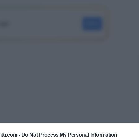
oogle
SEGUI
itti.com -
Do Not Process My Personal Information
ogetto e il rafforzamento dell’una tantum per i