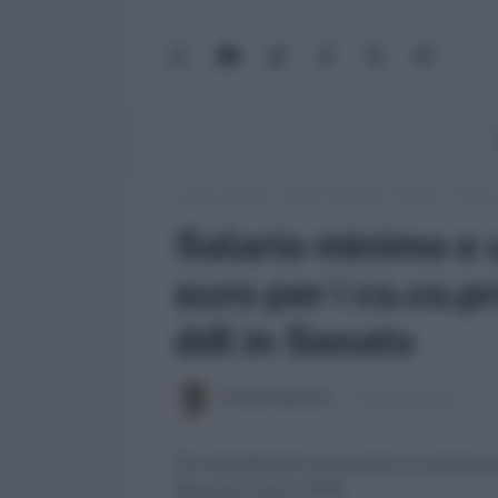
WhatsApp
YouTube
TikTok
Facebook
X
Google
(Twitter)
News
Lavoro e Diritti
»
Leggi, normativa e prassi
»
Salario
Salario minimo e
euro per i co.co.p
ddl in Senato
Antonio Maroscia
10 Maggio 2012
16 emendamenti presentati in commission
Maurizio Castro (Pdl)