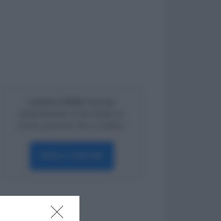
Lavoro e Diritti
risponde
gratuitamente ai tuoi dubbi su:
lavoro, pensioni, fisco, welfare.
PARLA CON NOI