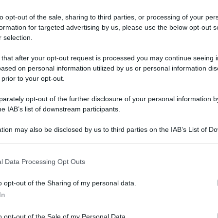
, sono solo due dei 16 emendamenti presentati oggi
to opt-out of the sale, sharing to third parties, or processing of your per
) e Maurizio Castro (Pdl) che vanno ad aggiungersi
formation for targeted advertising by us, please use the below opt-out s
 selection.
 that after your opt-out request is processed you may continue seeing i
rescere e i redditi dei lavoratori crescono un po’,
ased on personal information utilized by us or personal information dis
ti tre anni di sperimentazione, a un ammortizzatore
 prior to your opt-out.
l’Europa ci chiede”, (ovvero il mini-Aspi di cui si
rately opt-out of the further disclosure of your personal information by
commentato il ministro del Lavoro, Elsa Fornero.
he IAB’s list of downstream participants.
tion may also be disclosed by us to third parties on the IAB’s List of 
 that may further disclose it to other third parties.
 contratto a termine che potrà essere stipulato
 that this website/app uses one or more Google services and may gath
l Data Processing Opt Outs
, produttivo, organizzativo o sostitutivo.
including but not limited to your visit or usage behaviour. You may click 
 to Google and its third-party tags to use your data for below specifi
o opt-out of the Sharing of my personal data.
ogle consent section.
mpo senza causale, c’è la possibilità di una
In
 di una start-up, lancio di un nuovo prodotto,
o opt-out of the Sale of my Personal Data.