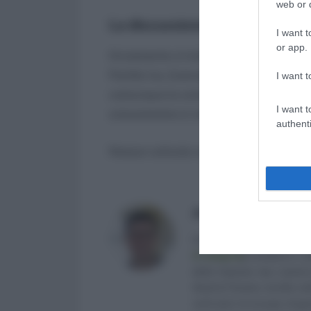
web or d
La discussione degli emenda
I want t
or app.
Ovviamente si tratta solo di alcuni d
Partite Iva, licenziamenti disciplinari, p
I want t
comunque la commissione si è impegna
I want t
sviscereremo in maniera più approfond
authenti
Nessun articolo correlato
Antonio Maroscia
Consulente del Lavoro iscri
di categoria
]
, fondatore e d
delle Imprese (eq. Laurea 
Studi di Teramo. Iscritto ne
venti anni mi occupo di ge