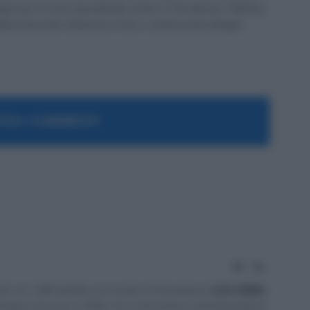
 Negli anni mi sono specializzato anche in Previdenza e Welfare,
 di lavoratori attraverso il sito e i canali social collegati.
RA I COMMENTI
Website
LinkedIn
tto al n. 238 dell'albo provinciale di Campobasso
[
Link all'albo
irettore di Lavoro e Diritti. D.U. in Economia e Amministrazione