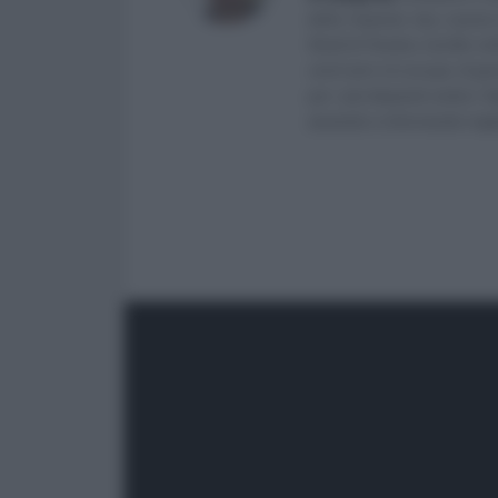
delle Imprese (eq. Laurea 
Studi di Teramo. Iscritto ne
venti anni mi occupo di ge
per i più disparati settori.
aiutando e informando migliaia