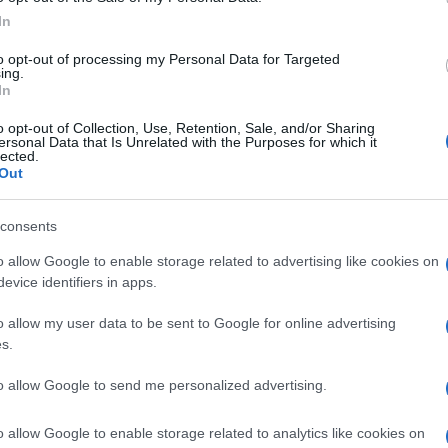
ante cambiamento tecnologico, con un limite
In
ll’azienda.
to opt-out of processing my Personal Data for Targeted
ing.
 un contratto a termine e il successivo dovrebbe
In
ontratto di fino a 6 mesi e da 60 giorni a 20 quando
o opt-out of Collection, Use, Retention, Sale, and/or Sharing
ersonal Data that Is Unrelated with the Purposes for which it
lected.
Out
consents
are le truffe con l’utilizzo dei voucher o Buoni
o allow Google to enable storage related to advertising like cookies on
accessorio. I buoni utilizzati dovranno ora essere
evice identifiers in apps.
ata e orario.
o allow my user data to be sent to Google for online advertising
s.
to allow Google to send me personalized advertising.
à un sms, o un fax o la posta elettronica certificata,
ompetente (già Direzione Provinciale del Lavoro).
o allow Google to enable storage related to analytics like cookies on