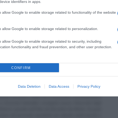
evice identifiers in apps.
menti
o allow Google to enable storage related to functionality of the website
egli emendamenti presentati, che riguardano anche
artecipazione agli utili per i lavoratori che
o allow Google to enable storage related to personalization.
ta a votare entro una settimana e che
o allow Google to enable storage related to security, including
ita quando ci saranno più certezze.
cation functionality and fraud prevention, and other user protection.
CONFIRM
Website
LinkedIn
Data Deletion
Data Access
Privacy Policy
tto al n. 238 dell'albo provinciale di Campobasso
[
Link all'albo
irettore di Lavoro e Diritti. D.U. in Economia e Amministrazione
in Economia Aziendale) conseguito presso l'Università degli
ll'elenco speciale dell'Albo dei Giornalisti del Molise. Da quasi
stione del personale soprattutto per aziende medio piccole e