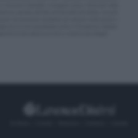
in Economia Aziendale) conseguito presso l'Università degli
ll'elenco speciale dell'Albo dei Giornalisti del Molise. Da quasi
stione del personale soprattutto per aziende medio piccole e
 Negli anni mi sono specializzato anche in Previdenza e Welfare,
 di lavoratori attraverso il sito e i canali social collegati.
Chi Siamo
Contatti
Redazione
Collabora
LinkedIn