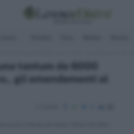
Lavoro
Pensioni
Fisco
Welfare
Risorse
 minimo e una tantum da 6000 euro per i co.co.pro., gli emendamenti al ddl in S
 una tantum da 6000
ro., gli emendamenti al
Condividi
e lavoro al Senato dai relatori Tiziano Treu (Pd) e