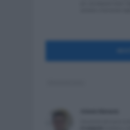
per i più disparati settori.
aiutando e informando migliaia
MOST
Riforma del Lavoro
Antonio Maroscia
Consulente del Lavoro iscri
di categoria
]
, fondatore e d