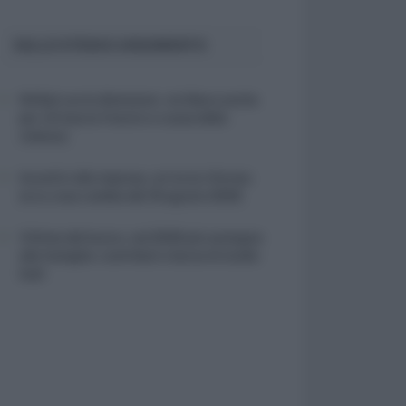
SULLO STESSO ARGOMENTO
NASpI con le dimissioni, via libera anche
per chi lascia il lavoro a causa della
violenza
Incentivi alle imprese, arriva la riforma:
ecco cosa cambia dal 18 agosto 2026
Vittime del lavoro, nel 2026 più sostegno
alle famiglie: contributi e borse di studio
Inail