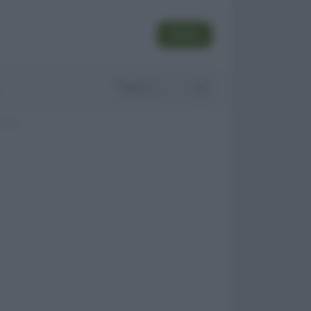
SEGUI
enato