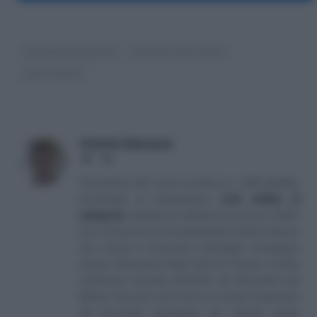
Corte Costituzionale
Ministero del lavoro
orario lavoro
Antonio Maroscia
Website
LinkedIn
Consulente del Lavoro iscritto al n. 238 dell'albo
provinciale di Campobasso
[
Link all'albo di
categoria
]
, fondatore e direttore di Lavoro e Diritti.
D.U. in Economia e Amministrazione delle Imprese
(eq. Laurea in Economia Aziendale) conseguito
presso l'Università degli Studi di Teramo. Iscritto
nell'elenco speciale dell'Albo dei Giornalisti del
Molise. Da quasi venti anni mi occupo di gestione
del personale soprattutto per aziende medio