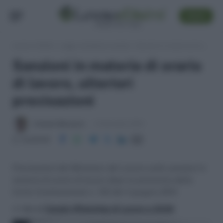
SEGUI
Lavoro e Diritti
»
Leggi, normativa e prassi
»
Sanzioni in materia di orario di lavoro, ulteriori precisazioni
Sanzioni in materia di orario
di lavoro, ulteriori
precisazioni
Antonio Maroscia
2 Settembre 2014
Condividi
Precisazioni del Ministero del Lavoro sulle sanzioni in
materia di orario di lavoro dopo la pronuncia della
Corte Costituzionale n. 153 del 4 giugno 2014
>> Vai al
Canale WhatsApp di Lavoro e Diritti