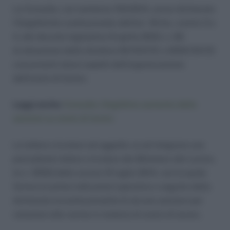
La Consulta, con sentenza 153/2014, aveva dichiarato
l’illegittimità costituzionale dell’art. 18-bis, commi 3 e
4, del decreto legislativo 8 aprile 2003, n. 66
di attuazione delle direttive 93/104/CE e 2000/34/CE
concernenti taluni aspetti dell’organizzazione
dell’orario di lavoro.
Leggi anche:
Consulta: illegittimo aumento delle
sanzioni su orario di lavoro
La lettera circolare ad oggetto va ad integrare una
precedente lettera circolare del Ministero del Lavoro,
la n. 12552 dello scorso 10 luglio 2014, con la quale
forniva le prime indicazioni operative a seguito della
dichiarata incostituzionalità di alcune sanzioni per
violazioni alle norme in materia di orario di lavoro.