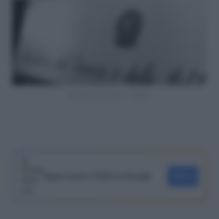
Ministero del Lavoro - Tabella
Segui Lavoro e Diritti su Google
SEGUI