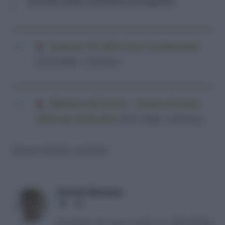
previsto dalla normativa previgente.
Sentenza 153-2014 Corte Costituzionale
(225,0 KiB, 1.268 hits)
Ministero del Lavoro - Lettera Circolare
14876 del 28-08-2014
(243,2 KiB, 1.039 hits)
Nessun articolo correlato
Antonio Maroscia
Website
LinkedIn
Consulente del Lavoro iscritto al n. 238 dell'albo