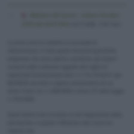
Ministero del Lavoro - Lettera Circolare
12552 del 10-07-2014
(421,8 KiB, 1.021 hits)
La prima nota ha stabilito la necessità di
rideterminare, in tutte quelle situazioni giuridiche
pregresse che siano aperte o pendenti, gli importi
scaturiti dalle violazioni oggetto del vaglio di
legittimità Costituzionale (artt. 4, 7, 9 e 10 del D. lgs.
66/2003) secondo il regime sanzionatorio di cui
all’art. 9 del r.d.l. n. 692/1923 e all’art. 27 della legge
n. 370/1934.
Quest’ultima nota circolare va ad integrazione della
precedente, in quanto il Ministero del Lavoro ha
chiarito che: