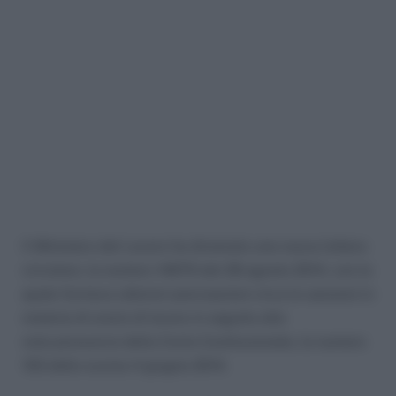
Il Ministero del Lavoro ha diramato una nuova lettera
circolare, la numero 14876 del 28 agosto 2014, con la
quale fornisce ulteriori precisazioni circa le sanzioni in
materia di orario di lavoro in seguito alla
nota pronuncia della Corte Costituzionale, la numero
153 dello scorso 4 giugno 2014.