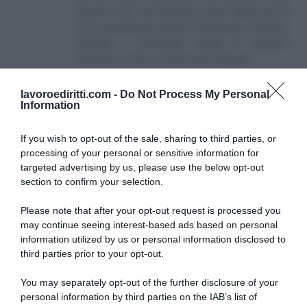
piccole e per i più disparati settori. Negli anni mi
sono specializzato anche in Previdenza e Welfare,
aiutando e informando migliaia di lavoratori
attraverso il sito e i canali social collegati.
lavoroediritti.com -
Do Not Process My Personal
Information
If you wish to opt-out of the sale, sharing to third parties, or
processing of your personal or sensitive information for
targeted advertising by us, please use the below opt-out
SULLO STESSO ARGOMENTO
section to confirm your selection.
Please note that after your opt-out request is processed you
NASpI con le dimissioni, via libera anche per chi lascia il
may continue seeing interest-based ads based on personal
lavoro a causa della violenza
information utilized by us or personal information disclosed to
third parties prior to your opt-out.
Incentivi alle imprese, arriva la riforma: ecco cosa
cambia dal 18 agosto 2026
You may separately opt-out of the further disclosure of your
personal information by third parties on the IAB’s list of
Vittime del lavoro, nel 2026 più sostegno alle famiglie: