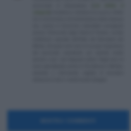
provinciale di Campobasso
[
Link all'albo di
categoria
]
, fondatore e direttore di Lavoro e Diritti.
D.U. in Economia e Amministrazione delle Imprese
(eq. Laurea in Economia Aziendale) conseguito
presso l'Università degli Studi di Teramo. Iscritto
nell'elenco speciale dell'Albo dei Giornalisti del
Molise. Da quasi venti anni mi occupo di gestione
del personale soprattutto per aziende medio
piccole e per i più disparati settori. Negli anni mi
sono specializzato anche in Previdenza e Welfare,
aiutando e informando migliaia di lavoratori
attraverso il sito e i canali social collegati.
MOSTRA I COMMENTI