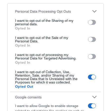
downstream participants.
contributi e borse di studio Inail
Personal Data Processing Opt Outs
This information may also be disclosed by us to third parties
on the IAB’s List of Downstream Participants that may further
I want to opt-out of the Sharing of my
Lavoro e Diritti
risponde gratuitamente ai tuoi
disclose it to other third parties.
personal data.
dubbi su: lavoro, pensioni, fisco, welfare.
Opted In
Please note that this website/app uses one or more Google
services and may gather and store information including but
I want to opt-out of the Sale of my
Personal Data.
not limited to your visit or usage behaviour. You may click to
PARLA CON NOI
Opted In
grant or deny consent to Google and its third-party tags to
use your data for below specified purposes in below Google
I want to opt-out of processing my
consent section.
Personal Data for Targeted Advertising.
Opted In
I want to opt-out of Collection, Use,
Retention, Sale, and/or Sharing of my
Personal Data that Is Unrelated with the
Purposes for which it was collected.
Opted Out
Google consents
I want to allow Google to enable storage