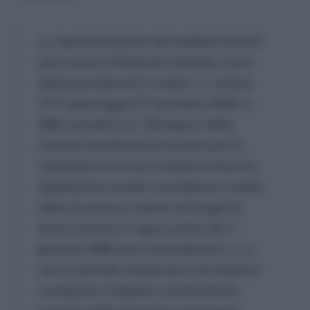
La rideterminazione dei suddetti importi
deve essere effettuata tenendo conto
della previsione di cui all’art. 1, comma
1177, della legge 27 dicembre 2006, n.
296, secondo cui: “Gli importi delle
sanzioni amministrive previste per la
violazione di norme in materia di lavoro,
legislazione sociale, previdenza e tutela
della sicurezza e salute nei luoghi di
lavoro entrate in vigore prima del 1°
gennaio 1999 sono quintuplicati […].”, e
nel cui periodo temporale è da ritenersi
ricompreso l’impianto sanzionatorio