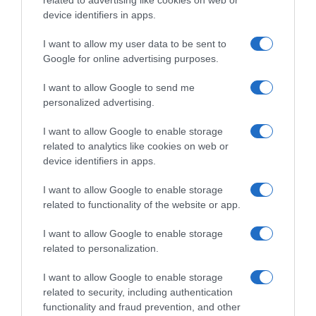
related to advertising like cookies on web or
device identifiers in apps.
I want to allow my user data to be sent to
Google for online advertising purposes.
I want to allow Google to send me
personalized advertising.
I want to allow Google to enable storage
related to analytics like cookies on web or
device identifiers in apps.
Chi Siamo
Contatti
Redazione
Collabora
LinkedIn
I want to allow Google to enable storage
related to functionality of the website or app.
I want to allow Google to enable storage
related to personalization.
© 2026 Lavoro e Diritti
I want to allow Google to enable storage
Testata giornalistica registrata al Tribunale di Larino al n° 511 del 4
related to security, including authentication
agosto 2018 – Direttore Responsabile Antonio Maroscia
functionality and fraud prevention, and other
P. IVA 01669200709