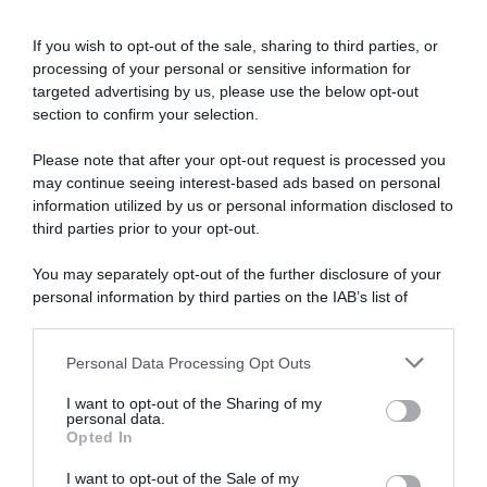
If you wish to opt-out of the sale, sharing to third parties, or
processing of your personal or sensitive information for
targeted advertising by us, please use the below opt-out
section to confirm your selection.
SULLO STESSO ARGOMENTO
Please note that after your opt-out request is processed you
may continue seeing interest-based ads based on personal
NASpI con le dimissioni, via libera anche per chi lascia il
information utilized by us or personal information disclosed to
lavoro a causa della violenza
third parties prior to your opt-out.
Incentivi alle imprese, arriva la riforma: ecco cosa
You may separately opt-out of the further disclosure of your
cambia dal 18 agosto 2026
personal information by third parties on the IAB’s list of
downstream participants.
Vittime del lavoro, nel 2026 più sostegno alle famiglie:
contributi e borse di studio Inail
Personal Data Processing Opt Outs
This information may also be disclosed by us to third parties
on the IAB’s List of Downstream Participants that may further
I want to opt-out of the Sharing of my
disclose it to other third parties.
personal data.
Lavoro e Diritti
risponde gratuitamente ai tuoi
Opted In
Please note that this website/app uses one or more Google
dubbi su: lavoro, pensioni, fisco, welfare.
services and may gather and store information including but
I want to opt-out of the Sale of my