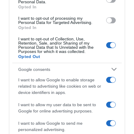
Personal Data.
not limited to your visit or usage behaviour. You may click to
Opted In
grant or deny consent to Google and its third-party tags to
PARLA CON NOI
use your data for below specified purposes in below Google
I want to opt-out of processing my
consent section.
Personal Data for Targeted Advertising.
Opted In
I want to opt-out of Collection, Use,
Retention, Sale, and/or Sharing of my
Personal Data that Is Unrelated with the
Purposes for which it was collected.
Opted Out
Google consents
I want to allow Google to enable storage
related to advertising like cookies on web or
device identifiers in apps.
I want to allow my user data to be sent to
Google for online advertising purposes.
I want to allow Google to send me
personalized advertising.