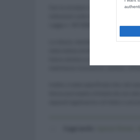
authenti
Con la circolare n. 22/E del 19 novembr
indicazioni sulle nuove regole per acc
Legge n. 167/2024 (pubblicato nella G
La misura, mantenendo invariati i requisi
stata estesa anche ai lavoratori dipend
hanno almeno un figlio fiscalmente a car
matrimonio riconosciuti, adottati, affilia
Inoltre, è stato specificato che, nel caso
bonus può essere richiesto da uno solo
separati legalmente e di fatto) o conviv
Leggi anche:
Agenzia Entrate, c