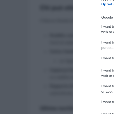
Opted 
Chi può ottenere il Bonu
Google 
Il Bonus Natale 2024 è rivolto ai dipend
I want t
web or d
Reddito complessivo annuo
: no
fonti di reddito.
I want t
purpose
Carico familiare
: il lavoratore d
I want 
un figlio, sia naturale che ad
Capienza fiscale
: il lavoratore 
I want t
web or d
un reddito annuo sopra gli
8.500
Rapporto di lavoro dipendente
:
I want t
or app.
subordinato.
I want t
Ultime novità
I want t