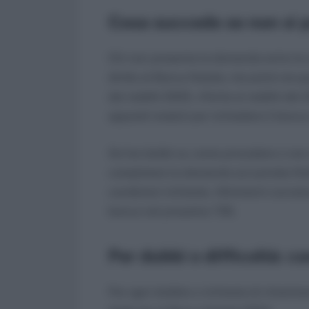
Cosa succede se non si 
Chi non presenta la domanda entro le o
diritto al Bonus Natale, ma potrà recu
dei redditi 2025, riferita ai redditi de
appositi moduli per richiedere il bonu
Se hai dubbi su come procedere o non s
completare la domanda sul portale NoiPA
condizioni richieste. Altrimenti convie
bonus nel prossimo 730.
Per dubbi o difficoltà: c
Per ogni dubbio o richiesta di chiarim