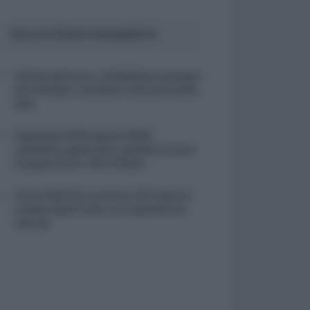
SULLO STESSO ARGOMENTO
Vittime del lavoro, nel 2026 più sostegno
alle famiglie: contributi e borse di studio
Inail
Pagamenti INPS agosto 2026,
calendario aggiornato: quando arrivano
Assegno Unico, ADI e NASpI
Carta d’identità cartacea, dal 3 agosto
cambia (quasi) tutto: ecco quando non
vale più