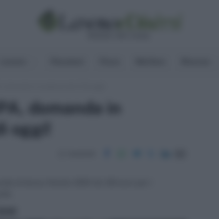
Lavoro
Pensioni
Fisco
Welfare
Risorse
 domanda in scadenza alle 12 di oggi!
PA, domanda in
i oggi!
Condividi
nda di bonus Natale 2024 da 100 euro per i
iPA.
ritti