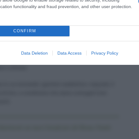
cation functionality and fraud prevention, and other user protection.
e 2024, l’Agenzia delle Entrate ha fornito
edere al “Bonus Natale”, introdotte dal Decreto-
.U. del 14 novembre 2024).
CONFIRM
ti relativi al reddito e alla capienza fiscale, è
enti che, pur non avendo il coniuge a carico,
Data Deletion
Data Access
Privacy Policy
ico, incluso nel caso di figli nati fuori dal
ti o affidati.
 in cui entrambi i genitori soddisfino i requisiti, il
 di loro, a condizione che siano coniugati (non
enti.
hiarimenti sui nuovi beneficiari del Bonus Natale