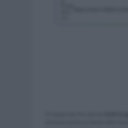
Segui Lavoro e Diritti su G
C’è tempo solo fino alle ore
12:00 di 
domanda del Bonus Natale 2024 dedicat