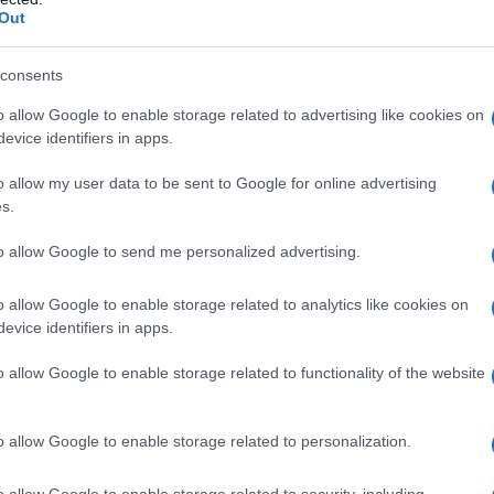
Out
s Natale?
consents
enti pubblici che rispettano precisi requisiti:
o allow Google to enable storage related to advertising like cookies on
evice identifiers in apps.
n deve superare i
28.000 euro
, includendo tutte le
o allow my user data to be sent to Google for online advertising
s.
eve avere a carico fiscalmente almeno:
to allow Google to send me personalized advertising.
ottivo o in affido.
deve avere un’IRPEF lorda superiore a 100 euro, con
o allow Google to enable storage related to analytics like cookies on
evice identifiers in apps.
 euro
.
 il bonus è riservato a chi ha un contratto di lavoro
o allow Google to enable storage related to functionality of the website
o allow Google to enable storage related to personalization.
o allow Google to enable storage related to security, including