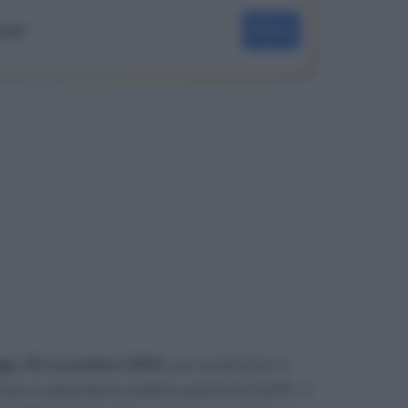
oogle
SEGUI
oggi, 22 novembre 2024
, per presentare la
o ai dipendenti pubblici gestiti da NoiPA. Il