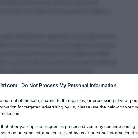
113/2024 (Dl Omnibus), offre un contributo
lavoratori con determinati requisiti di reddito e
ve agire rapidamente, seguendo la procedura online
ierna (a meno di eventuali proroghe last-minute),
rà tramite la dichiarazione dei redditi del 2025.
blici e privati, devono rivolgersi al proprio datore di
tà e tempistiche di accesso al beneficio.
itti.com -
Do Not Process My Personal Information
 NoiPA
to opt-out of the sale, sharing to third parties, or processing of your per
formation for targeted advertising by us, please use the below opt-out s
?
 selection.
 la domanda in tempo?
le FAQ NoiPA
 that after your opt-out request is processed you may continue seeing i
ased on personal information utilized by us or personal information dis