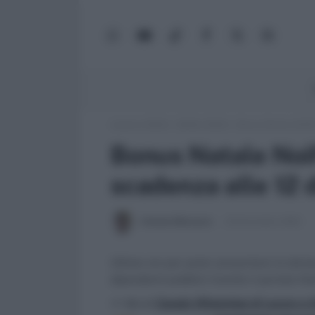
WhatsApp
YouTube
TikTok
Facebook
X
Google
(Twitter)
News
Lavoro e Diritti
»
Soldi e Diritti
»
Bonus Natale NoiPA,
Bonus Natale Noi
scadenza alle 12 d
Antonio Maroscia
22 Novembre 2024
Ultime ore per poter presentare la doma
dipendenti pubblici tramite il portale No
>> Vai al
Canale WhatsApp di Lavoro e Di