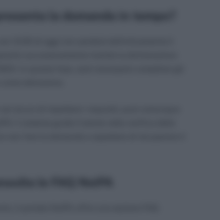
presenta la domanda in tempo?
re 12:00 di oggi non perderà definitivamente il
perarlo successivamente tramite la dichiarazione
l 2024. In questa fase, sarà necessario compilare gli
s come detrazione.
ei sicuro di rispettare i requisiti, puoi comunque
: il sistema guida l’utente nella verifica delle
ne non fare la domanda e aspettare di recuperare il
onsulta le FAQ NoiPA
ento, il portale NoiPA offre una sezione FAQ