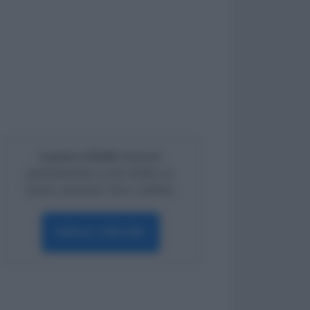
Lavoro e Diritti
risponde
gratuitamente ai tuoi dubbi su:
lavoro, pensioni, fisco, welfare.
PARLA CON NOI