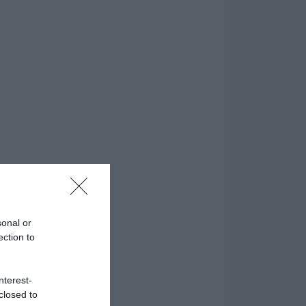
sonal or
ection to
nterest-
closed to