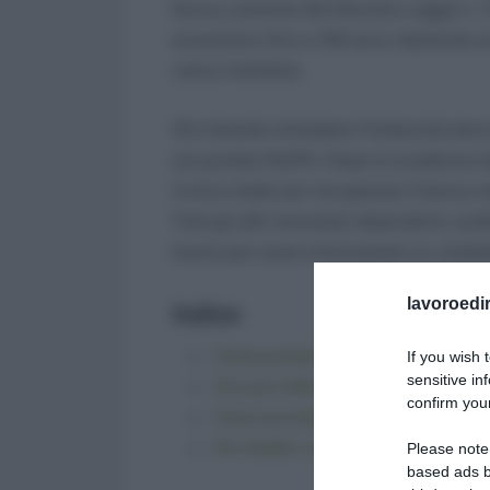
bonus, previsto dal Decreto-Legge n. 
economico fino a 100 euro, destinato ai 
carico familiare.
Chi intende richiedere l’indennità de
sul portale NoiPA. Dopo la scadenza od
l’unico modo per recuperare il bonus sa
Tutti gli altri lavoratori dipendenti, pub
lavoro per avere informazioni su modali
lavoroedir
Indice:
Come presentare la domanda su
If you wish 
sensitive in
Chi può ottenere il Bonus Natale
confirm your
Cosa succede se non si presenta
Per dubbi o difficoltà: consulta 
Please note
based ads b