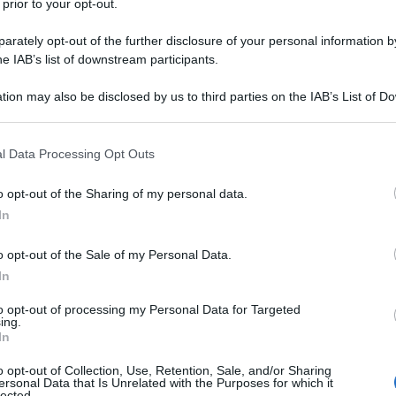
 prior to your opt-out.
anda su NoiPA
rately opt-out of the further disclosure of your personal information by
he IAB’s list of downstream participants.
i pubblici devono accedere all’Area Personale del
/
) utilizzando le proprie credenziali o lo SPID. Ecco
tion may also be disclosed by us to third parties on the IAB’s List of 
 that may further disclose it to other third parties.
 that this website/app uses one or more Google services and may gath
l Data Processing Opt Outs
including but not limited to your visit or usage behaviour. You may click 
l login e accedere alla propria Area Personale.
 to Google and its third-party tags to use your data for below specifi
o opt-out of the Sharing of my personal data.
ipale, cliccare su “Servizi”.
ogle consent section.
In
’opzione relativa ai servizi stipendiali.
o opt-out of the Sale of my Personal Data.
ccare sul pulsante “Richiesta indennità D.L.
In
ire la procedura guidata per completare l’inoltro.
to opt-out of processing my Personal Data for Targeted
ing.
In
ile scaricare una ricevuta a partire dal 14
a corretta presentazione della domanda.
o opt-out of Collection, Use, Retention, Sale, and/or Sharing
ersonal Data that Is Unrelated with the Purposes for which it
lected.