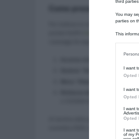
third parties
Come presentare la dom
You may sepa
parties on t
Per inoltrare la richiesta, i dipendent
portale NoiPA (
https://noipa.mef.gov.it
This informa
Participants
i passaggi da seguire:
Please note
Persona
information 
Accesso al portale
: effettuare i
deny consent
I want t
Sezione “Servizi”
: dal menu princ
in below Go
Opted 
Menu “Stipendiali”
: selezionare l
I want t
Richiesta del Bonus Natale
: cli
Opted 
n.113/2024 (Bonus Natale)” e segu
I want 
Advertis
Opted 
Al termine della procedura, sarà possib
novembre 2024, utile per confermare l
I want t
of my P
was col