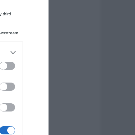
 third
Downstream
er and store
to grant or
ed purposes