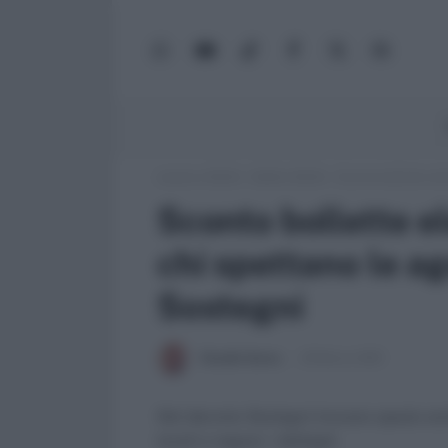
WhatsApp
YouTube
TikTok
Facebook
X
Google
(Twitter)
News
Lavoro e Diritti
»
Soldi e Diritti
»
Sconto bollette ele
Sconto bollette el
chi spettano le ag
Sostegni
Claudio Garau
26 Marzo 2021
Nel decreto Sostegni trovano spazio anc
locali e negozi. I dettagli.