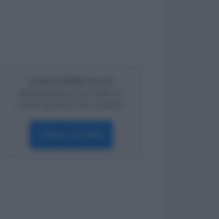
Lavoro e Diritti
risponde
gratuitamente ai tuoi dubbi su:
lavoro, pensioni, fisco, welfare.
PARLA CON NOI