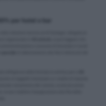
0% per hotel e bar
, nella relazione tecnica al dl Sostegni, allegata al
ure organizzate in
43 articoli,
si può leggere che
 di somministrazione e consumo di bevande in locali
 speciale
di abbonamento alla Rai è diminuito del
ata all’Agenzia delle Entrate la somma pari a
25
scere ai soggetti interessati un credito di imposta
ventuale versamento del canone, avvenuto prima
; ovvero stabilire l’assegnazione alla Rai delle
ate.