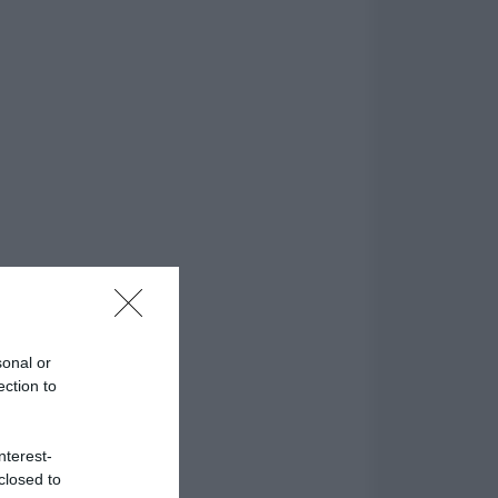
sonal or
ection to
nterest-
closed to