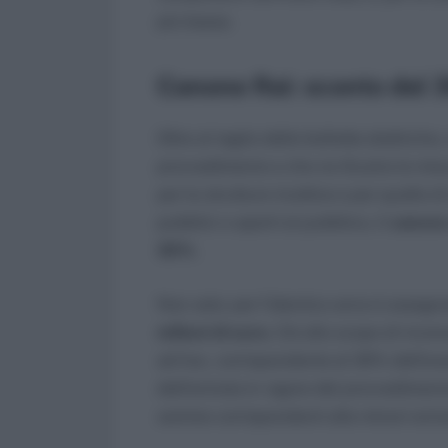
più bassa.
Canone Rai: sconto del 3
Oltre al taglio delle bollette elettriche
provvedimento e che ne illustra le mis
per le strutture ricettive e per quelle
pubblici o aperti al pubblico, il
canone
30%
.
Non solo: per l’identico anno è assegn
milioni
di euro.
Ciò allo scopo di ricono
ad hoc, corrispondente al 30% dell’e
dell’entrata in vigore del provvedimento
somme corrispondenti alle minori entr