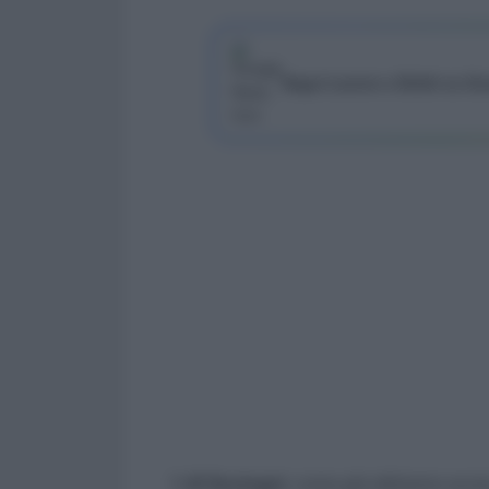
Segui Lavoro e Diritti su G
Il
dl Sostegni
, come già abbiamo avuto 