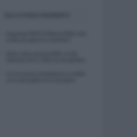
SULLO STESSO ARGOMENTO
Pagamenti INPS di febbraio 2026: tutte
le date da segnare in calendario
Bonus cultura giovani 2026, via alle
domande: fino a 1.000 euro da spendere
Al via la social card Dedicata a te 2025,
ecco tutto quello che c’è da sapere