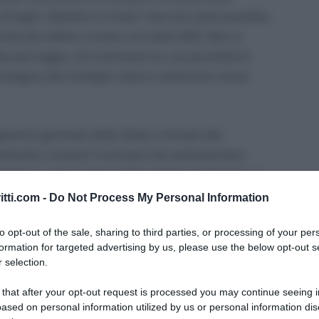
aghi. Obiettivo è infatti “
dare più soldi possibile,
imarcato dall’ex numero uno della BCE. Ben si
ecreto legge, che interviene su una pluralità di
 sostegno alle famiglie; tasse e indennizzi causa
ioneria generale dello Stato e firmato dal
arella, inizierà il consueto iter parlamentare,
glia su alcuni temi ‘caldi’ trattati nel decreto. In
condono ‘parziale’ delle cartelle esattoriali,
della
itti.com -
Do Not Process My Personal Information
te articolo
.
to opt-out of the sale, sharing to third parties, or processing of your per
formation for targeted advertising by us, please use the below opt-out s
 scostamento di bilancio approvato in Parlamento –
 selection.
ve ne sarà un altro – anche lo
sconto bollette
 categorie di soggetti. Detto sconto varrà per i
 that after your opt-out request is processed you may continue seeing i
ased on personal information utilized by us or personal information dis
 giugno 2021, e comporterà dunque una riduzione