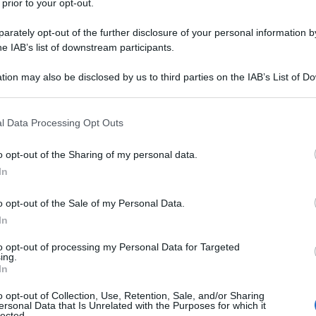
 prior to your opt-out.
l dettaglio i tratti essenziali di queste
rately opt-out of the further disclosure of your personal information by
he IAB’s list of downstream participants.
e e canone Rai: nuovi aiuti per le
tion may also be disclosed by us to third parties on the IAB’s List of 
 that may further disclose it to other third parties.
e critiche
 that this website/app uses one or more Google services and may gath
l Data Processing Opt Outs
including but not limited to your visit or usage behaviour. You may click 
erventi mirati a ridurre i costi per le imprese, già
 to Google and its third-party tags to use your data for below specifi
o opt-out of the Sharing of my personal data.
 lotta al coronavirus. Il Governo, con il
ogle consent section.
In
redisposto
600 milioni di euro
per tagliare le
vore di
negozi, locali ed altre attività commerciali.
o opt-out of the Sale of my Personal Data.
In
re intervento e ad altri inerenti il settore delle
to opt-out of processing my Personal Data for Targeted
ing.
l dl Sostegni. Infatti associazioni come
In
zione Italiana Pubblici Esercizi (FIPE) hanno in
o opt-out of Collection, Use, Retention, Sale, and/or Sharing
l’irrisorietà delle risorse stanziate, rispetto alle
ersonal Data that Is Unrelated with the Purposes for which it
lected.