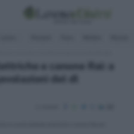
Lavoro
Pensioni
Fisco
Welfare
Risorse
ttriche e canone Rai: a chi spettano le agevolazioni del dl Sostegni
ettriche e canone Rai: a
evolazioni del dl
Condividi
he lo sconto bollette elettriche e canone Rai per