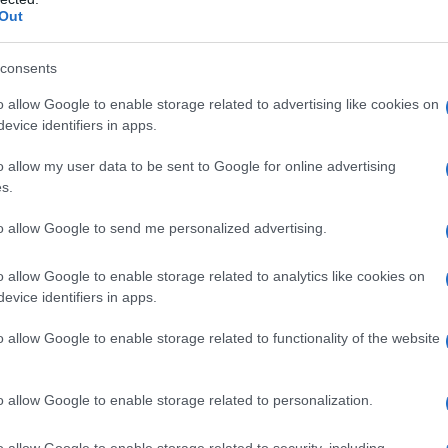
uove polemiche e un dibattito sempre rovente.
Out
nti all’articolo 6 del testo
consents
o allow Google to enable storage related to advertising like cookies on
 del 2021 – all’art. 6, stabilisce una riduzione degli
evice identifiers in apps.
tariffa speciale del canone Rai per alcune tipologie
o allow my user data to be sent to Google for online advertising
s.
 bollette dell’elettricità per la durata di tre
to allow Google to send me personalized advertising.
olo: prevista altresì la riduzione sempre del 30% per
 negozi e altre attività commerciali. Attenzione però:
o allow Google to enable storage related to analytics like cookies on
evice identifiers in apps.
riduzione degli oneri delle bollette elettriche, già
s.
o allow Google to enable storage related to functionality of the website
letta elettrica
o allow Google to enable storage related to personalization.
egozi ed altre attività, previsti – come detto – 3
o allow Google to enable storage related to security, including