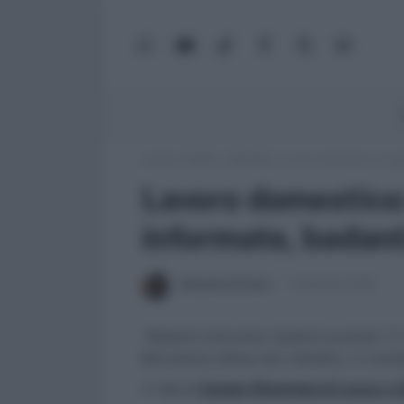
WhatsApp
YouTube
TikTok
Facebook
X
Google
(Twitter)
News
Lavoro e Diritti
»
Attualità
»
Lavoro domestico: proge
Lavoro domestico:
informate, badant
Massima Di Paolo
3 Dicembre 2010
"Badanti informate, badanti protette”. E’
Movimento difesa del cittadino, in colla
>> Vai al
Canale WhatsApp di Lavoro e Di