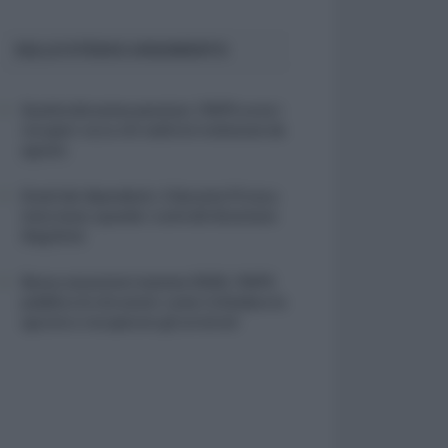
SULLO STESSO ARGOMENTO
Quattordicesima pensioni, l’INPS avvia i
recuperi: ecco chi vedrà le trattenute da
agosto
Email dei dipendenti, il Garante Privacy
interviene: quando i controlli diventano
illegittimi
Bonus assunzioni mamme 2026, l’INPS
pubblica le istruzioni: come richiedere lo
sgravio e recuperare gli arretrati