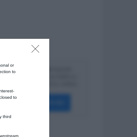
sonal or
Lavoro e Diritti
risponde
ection to
gratuitamente ai tuoi dubbi su:
lavoro, pensioni, fisco, welfare.
nterest-
closed to
PARLA CON NOI
 third
Downstream