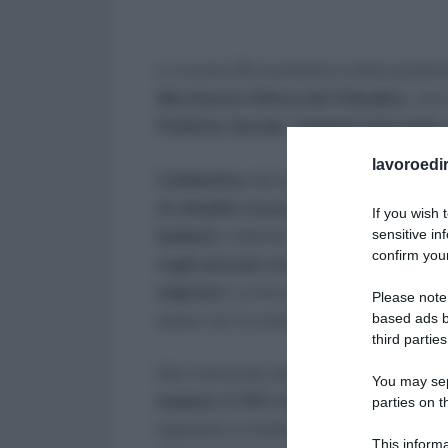
Lo scorso 29 novembre è stata present
Movimento Difesa del Cittadino
, con
Politiche Sociali
,
“badanti informate, 
lavoroedir
L’obbiettivo
del progetto è
informare e
di cittadini consumatori, gli stranie
If you wish 
badanti.
L’attività di lavoratore domest
sensitive in
confirm your
negli anni più recenti, è diventata un
migranti
. La loro presenza sempre più
Please note
passo con la crescita della domanda di 
based ads b
third parties
Nel comuicato stampa dell’Adicoconsu
You may sepa
badanti, il 70% di loro proviene da u
parties on t
legislativi e modelli di vita diversi:
affr
This informa