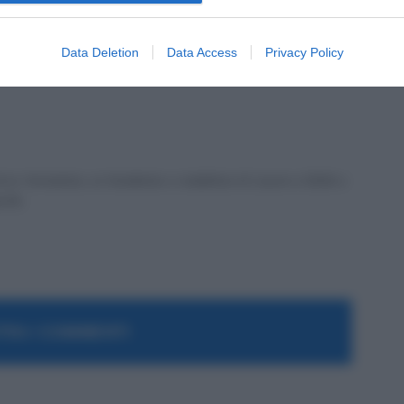
Data Deletion
Data Access
Privacy Policy
ex formatrice, co fondatrice e redattrice di Lavoro e Diritti e
a PA.
RA I COMMENTI