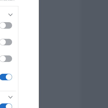
er and store
to grant or
ed purposes