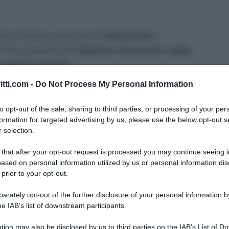
ata l’iniziativa promossa da
Adiconsum
e
 il finanziamento del
Ministero del Lavoro e delle
badanti protette”.
itti.com -
Do Not Process My Personal Information
 rendere consapevoli dei propri diritti, in qualità
ri che lavorano nel nostro paese come colf e
to opt-out of the sale, sharing to third parties, or processing of your per
ico
è prevalentemente femminile e in Europa,
formation for targeted advertising by us, please use the below opt-out s
 selection.
a delle più importanti fonti di lavoro per le donne
 numerosa, anche nel nostro Paese, va di pari
 that after your opt-out request is processed you may continue seeing i
servizi alle famiglie e alle persone.
ased on personal information utilized by us or personal information dis
 prior to your opt-out.
m si legge: “
In Italia, lavorano 1,5 milioni di colf e
rately opt-out of the further disclosure of your personal information by
n paese straniero*
con lingua, cultura, sistemi
he IAB’s list of downstream participants.
ontare problematiche legate a una quotidianità
tion may also be disclosed by us to third parties on the IAB’s List of 