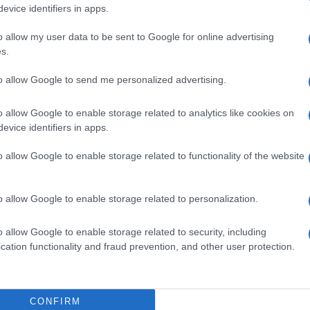
iana.
evice identifiers in apps.
o allow my user data to be sent to Google for online advertising
dano, Segretario Nazionale Adiconsum
– hanno
s.
diario nella nostra società, sia in termini economici
dei più deboli, soprattutto di quegli anziani che per
to allow Google to send me personalized advertising.
voro e di contributo alla società e che oggi, per un
o allow Google to enable storage related to analytics like cookies on
si, attingendo alle loro risorse personali, a tali
evice identifiers in apps.
zzano la presenza degli immigrati, realizzando nei
a culture ed etnie diverse”.
o allow Google to enable storage related to functionality of the website
o Presidente Movimento Difesa del Cittadino
o allow Google to enable storage related to personalization.
degli immigrati, soprattutto di coloro che svolgono
 offrono un sostegno indispensabile alle famiglie
o allow Google to enable storage related to security, including
cation functionality and fraud prevention, and other user protection.
 e ai disabili, riempiendo in molti casi le carenze
e italiano: con questa iniziativa, vogliamo
ato il lavoro di questa preziosa risorsa”.
CONFIRM