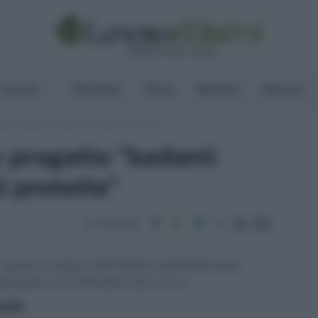
Lavoro
Pensioni
Fisco
Welfare
Risorse
tto "badanti informate, badanti protette"
 progetto "badanti
i protette"
Condividi
 questo lo slogan dell’iniziativa dell’Adiconsum-
borazione con il Ministero del Lavoro.
ritti