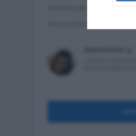
Fonte: www. adiconsum.it
Nessun articolo correlato
Massima Di Paolo
✔
Avvocato non praticante ed 
attualmente impiegata nell
MOST