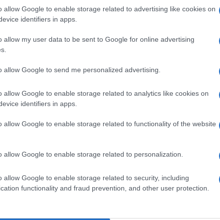
o allow Google to enable storage related to advertising like cookies on
evice identifiers in apps.
ppur in modo singolare un “semplice” messaggio di
a raccomandata postale o ad una pec.
o allow my user data to be sent to Google for online advertising
oro si è “sfogato” intimando il licenziamento con
s.
lte sono gli stessi lavoratori ad utilizzano per
to allow Google to send me personalized advertising.
o allow Google to enable storage related to analytics like cookies on
ero rimanere private se queste confidenze
evice identifiers in apps.
 avere risvolti inaspettati e non piacevoli.
o allow Google to enable storage related to functionality of the website
hatsApp nel rapporto di lavoro
o allow Google to enable storage related to personalization.
entale e non è necessario che le critiche siano
o allow Google to enable storage related to security, including
o quale destinatario del messaggio. E’ questo il caso
cation functionality and fraud prevention, and other user protection.
igente alla moglie dell’amministratore unico;
verso l’azienda ponendo in essere strategie di tipo