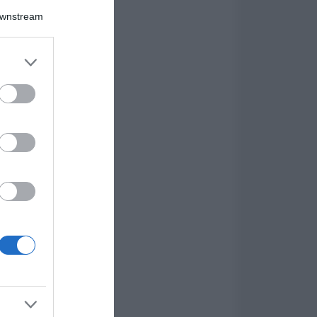
Downstream
er and store
to grant or
ed purposes