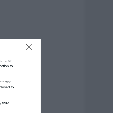
sonal or
ection to
nterest-
closed to
 third