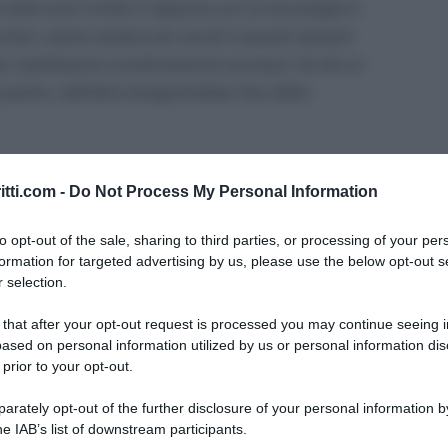
ultimi anni infatti il rapporto con la tecnologia è
smart, siamo sempre più social e (quasi) sempre
empo rapidissimo e praticamente ovunque. Se da un
positivi, dall’altro bisognerebbe fare delle
ato ai rapporti di lavoro e nello specifico ci
itti.com -
Do Not Process My Personal Information
ere una comunicazione effettuata su WhatsApp dal
rsa e anche fra colleghi. Questo soprattutto perché
to opt-out of the sale, sharing to third parties, or processing of your per
azione immediato è, ormai, alla portata di tutti,
formation for targeted advertising by us, please use the below opt-out s
 selection.
na mail.
 that after your opt-out request is processed you may continue seeing i
di una chat di WhatsApp
ased on personal information utilized by us or personal information dis
 prior to your opt-out.
nelle quali ci si scambia qualsiasi tipo di
rately opt-out of the further disclosure of your personal information by
ntela hanno un valore legale. Diverse infatti sono
he IAB’s list of downstream participants.