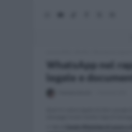
WhatsApp
YouTube
TikTok
Facebook
X
Google
(Twitter)
News
Lavoro e Diritti
»
Attualità
»
WhatsApp nel rapporto 
WhatsApp nel rapp
legale e document
Francesca Zucconi
5 Novembre 2018
Qual è il valore legale di chat e grupp
messaggi inviati tramite l'app di messa
>> Vai al
Canale WhatsApp di Lavoro e Di