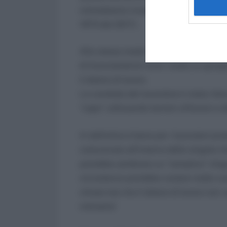
intimidatorio-ricattatorio giustificand
1973 del 2017).
Allo stesso modo il Tribunale di Milan
di licenziamento l’aver creato un gru
il datore di lavoro.
La condotta del lavoratore è stata rite
“capo” utilizzando termini offensivi e d
In definitiva è bene per i lavoratori p
comunicato all’interno delle singole 
potrebbe sembrare un “semplice” sfogo
circostanza potrebbe costare molto caro
chissà mai che il datore di lavoro non 
intimarlo!