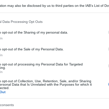
chat dell’app di messaggistica come delle vere e
tion may also be disclosed by us to third parties on the IAB’s List of 
el fatto che già nel passato vi erano stati casi in
 that may further disclose it to other third parties.
a ai messaggi all’epoca SMS ed MMS. Pensiamo ad
 that this website/app uses one or more Google services and may gath
l Data Processing Opt Outs
ze n. 866/2000 e n. 9884/2005.
including but not limited to your visit or usage behaviour. You may click 
 to Google and its third-party tags to use your data for below specifi
o opt-out of the Sharing of my personal data.
ogle consent section.
are è la decisione del Tribunale di Catania,
In
7.06.2017 ha stabilito che il licenziamento
o opt-out of the Sale of my Personal Data.
o l’app del gruppo Facebook avesse pienamente
In
i all’art. 2 della L. 604/1966.
to opt-out of processing my Personal Data for Targeted
ing.
 sostanzialmente su questi punti:
In
o opt-out of Collection, Use, Retention, Sale, and/or Sharing
può identificare sia il mittente, ossia il datore di
ersonal Data that Is Unrelated with the Purposes for which it
lected.
l lavoratore.
Out
indicazione di invio, ricezione ed e lettura
consents
spunte.