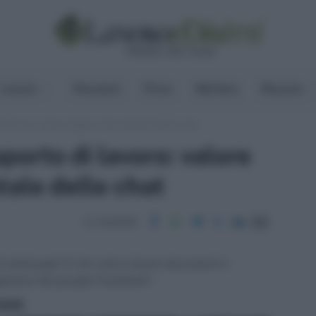
Lavoro
Pensioni
Fisco
Welfare
Risorse
di lavoro: valore legale e documentale delle chat
orto di lavoro: valore
ale delle chat
Condividi
i di whatsapp? E che valore hanno documenti e
ggistica del gruppo Facebook?
ritti