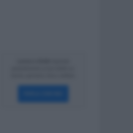
Lavoro e Diritti
risponde
gratuitamente ai tuoi dubbi su:
lavoro, pensioni, fisco, welfare.
PARLA CON NOI