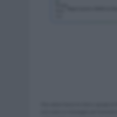
Segui Lavoro e Diritti su G
Che valore hanno le chat e i gruppi di 
può usare un messaggio per licenziare i