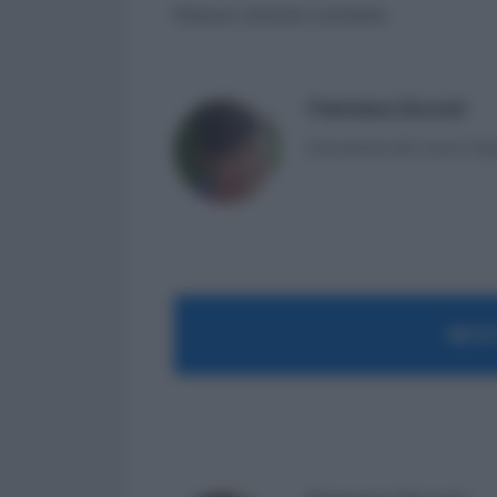
Nessun articolo correlato
Francesca Zucconi
Consulente del Lavoro. Espe
MOST