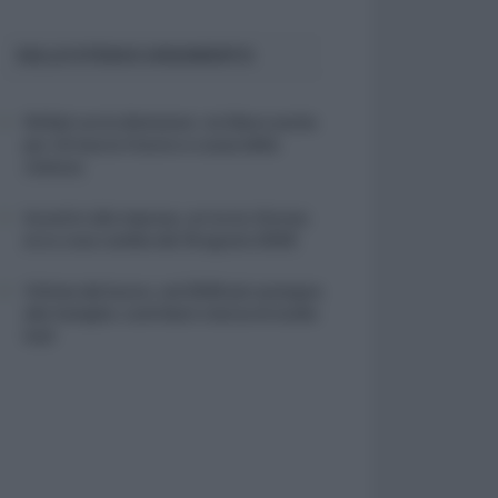
SULLO STESSO ARGOMENTO
NASpI con le dimissioni, via libera anche
per chi lascia il lavoro a causa della
violenza
Incentivi alle imprese, arriva la riforma:
ecco cosa cambia dal 18 agosto 2026
Vittime del lavoro, nel 2026 più sostegno
alle famiglie: contributi e borse di studio
Inail