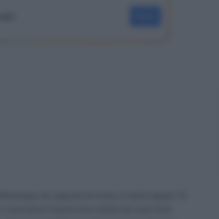
oogle
SEGUI
WhatsApp nel rapporto di lavoro a livello legale? Si
l lavoratore? Questi sono dubbi del tutto leciti