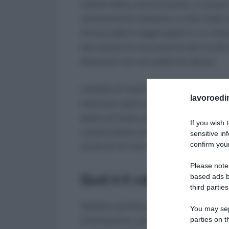
nell’era della comunicazione. In questi 
notevolmente cambiato: è tutto molto 
rintracciabili e raggiungibili in un t
lato questo ha sicuramente dei risvolti 
distinzioni nei vari ambiti di utilizzo.
L’ambito di nostro interesse è quello leg
lavoroedir
interessa capire quale valore può av
datore di lavoro al lavoratore e viceve
If you wish 
a parte essere uno strumento di comunic
sensitive in
confirm your
anche di chi non è in grado di inviare u
Please note
Qual è il valore legale 
based ads b
third parties
Vediamo quindi se le chat di WhatsApp, 
You may sepa
informazione, confidenza e spesso lame
parties on t