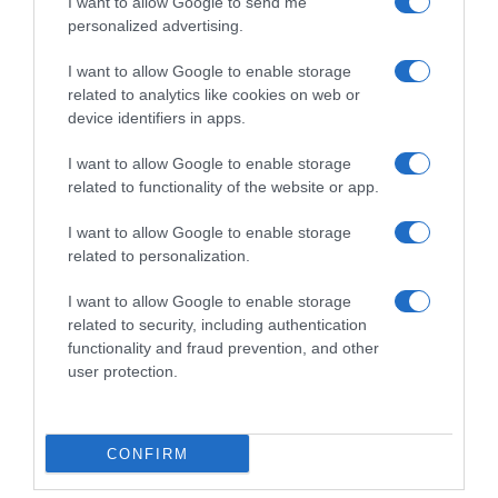
I want to allow Google to send me
personalized advertising.
I want to allow Google to enable storage
related to analytics like cookies on web or
device identifiers in apps.
I want to allow Google to enable storage
Chi Siamo
Contatti
Redazione
Collabora
LinkedIn
related to functionality of the website or app.
I want to allow Google to enable storage
related to personalization.
I want to allow Google to enable storage
© 2026 Lavoro e Diritti
related to security, including authentication
Testata giornalistica registrata al Tribunale di Larino al n° 511 del 4
functionality and fraud prevention, and other
agosto 2018 – Direttore Responsabile Antonio Maroscia
user protection.
P. IVA 01669200709
CONFIRM