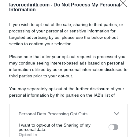
buste paga (Ipsoa scuola di formazione – 2014);
lavoroediritti.com -
Do Not Process My Personal
Diritto del Lavoro (Business school Il Sole 24 Ore –
Information
2015); Hr specialist (Business school Il Sole 24
Ore – 2016). Ha collaborato e collabora
If you wish to opt-out of the sale, sharing to third parties, or
attualmente con testate giornalistiche e blog su
processing of your personal or sensitive information for
temi di Diritto del Lavoro
targeted advertising by us, please use the below opt-out
section to confirm your selection.
Please note that after your opt-out request is processed you
may continue seeing interest-based ads based on personal
information utilized by us or personal information disclosed to
third parties prior to your opt-out.
SULLO STESSO ARGOMENTO
You may separately opt-out of the further disclosure of your
personal information by third parties on the IAB’s list of
downstream participants.
Primo maggio 2026 in busta paga: quanto spetta e cosa
c’è da sapere
Personal Data Processing Opt Outs
This information may also be disclosed by us to third parties
on the IAB’s List of Downstream Participants that may further
I want to opt-out of the Sharing of my
disclose it to other third parties.
personal data.
Lavoro e Diritti
risponde gratuitamente ai tuoi
Opted In