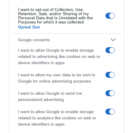
I want to opt-out of Collection, Use,
Retention, Sale, and/or Sharing of my
Personal Data that Is Unrelated with the
Purposes for which it was collected.
Opted Out
Google consents
I want to allow Google to enable storage
related to advertising like cookies on web or
device identifiers in apps.
I want to allow my user data to be sent to
Google for online advertising purposes.
I want to allow Google to send me
personalized advertising.
I want to allow Google to enable storage
related to analytics like cookies on web or
device identifiers in apps.