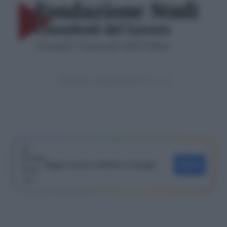
Fondazione studi Consulenti del Lavoro
Segui Lavoro e Diritti su Google
SEGUI