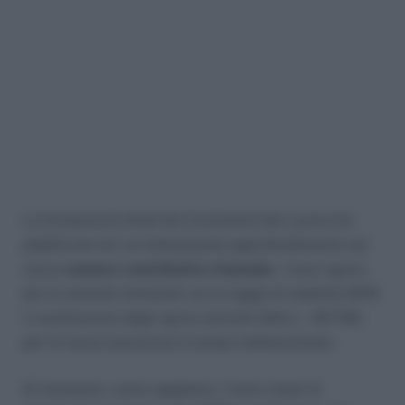
La Fondazione Studi dei Consulenti del Lavoro ha
pubblicato ieri un interessante approfondimento sul
nuovo
esonero contributivo triennale
, i nuovi sgravi
per le aziende introdotti con la legge di stabilità 2015
in sostituzione degli sgravi previsti dalla L. 407/90,
per le nuove assunzioni a tempo indeterminato.
Al momento, come sappiamo, l’unico testo di