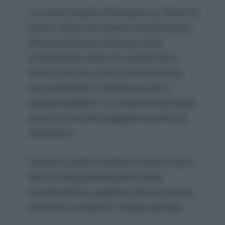
La norma facendo riferimento ai “datori di
lavoro” attrae nel campo di applicazione
della disposizione anche gli studi
professionali, anche se organizzati in
forma associata. Sono interessate dal
provvedimento le aziende private e
capitale pubblico in considerazione della
natura privata del soggetto giuridico di
riferimento.
L’esonero spetta ai datori di lavoro sopra
indicati indipendentemente dalle
caratteristiche soggettive del lavoratore
ed anche se assunto a tempo parziale.