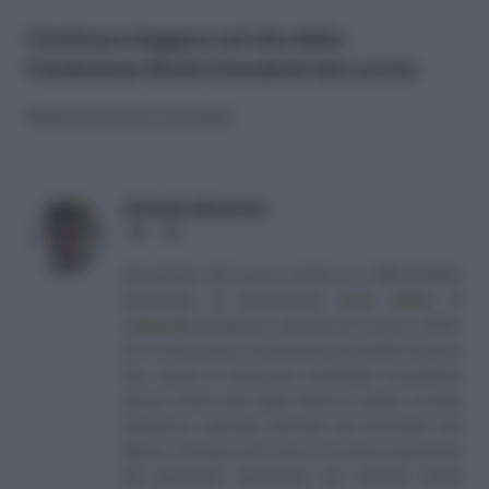
Continua a leggere sul sito della
Fondazione Studi Consulenti del Lavoro
Nessun articolo correlato
Antonio Maroscia
Website
LinkedIn
Consulente del Lavoro iscritto al n. 238 dell'albo
provinciale di Campobasso
[
Link all'albo di
categoria
]
, fondatore e direttore di Lavoro e Diritti.
D.U. in Economia e Amministrazione delle Imprese
(eq. Laurea in Economia Aziendale) conseguito
presso l'Università degli Studi di Teramo. Iscritto
nell'elenco speciale dell'Albo dei Giornalisti del
Molise. Da quasi venti anni mi occupo di gestione
del personale soprattutto per aziende medio