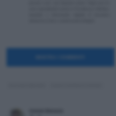
piccole e per i più disparati settori. Negli anni mi
sono specializzato anche in Previdenza e Welfare,
aiutando e informando migliaia di lavoratori
attraverso il sito e i canali social collegati.
MOSTRA I COMMENTI
Assunzioni Agevolate
esonero contributivo triennale
Antonio Maroscia