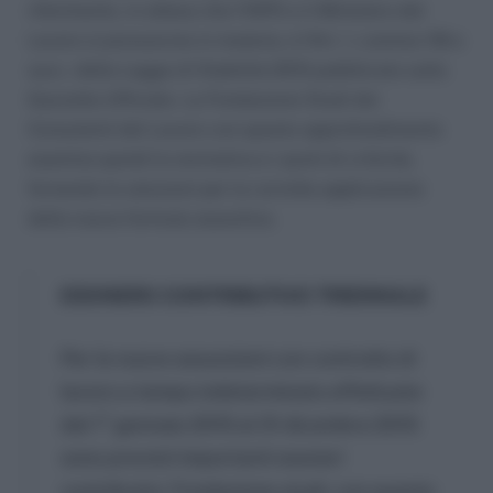
riferimento, in attesa che l’INPS e il Ministero del
Lavoro si pronuncino in materia, è l’Art. 1, comma 118 e
succ. della Legge di Stabilità 2015 pubblicato sulla
Gazzetta Ufficiale. La Fondazione Studi dei
Consulenti del Lavoro con questo approfondimento
esamina quindi la normativa e i punti di criticità,
fornendo le soluzioni per la corretta applicazione
della nuova formula assuntiva.
ESONERO CONTRIBUTIVO TRIENNALE
Per le nuove assunzioni con contratto di
lavoro a tempo indeterminato effettuate
dal 1° gennaio 2015 al 31 dicembre 2015
sono previsti importanti esoneri
contributivi. Fondazione studi, con questo