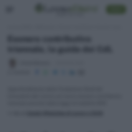
SEGUI
Lavoro e Diritti
»
ABC Lavoro
»
Esonero contributivo triennale, la guida dei CdL
Esonero contributivo
triennale, la guida dei CdL
Antonio Maroscia
23 Gennaio 2015
Condividi
Approfondimento della Fondazione Studi dei
Consulenti del Lavoro sul nuovo esonero contributivo
triennale previsto dalla legge di stabilità 2015
>> Vai al
Canale WhatsApp di Lavoro e Diritti