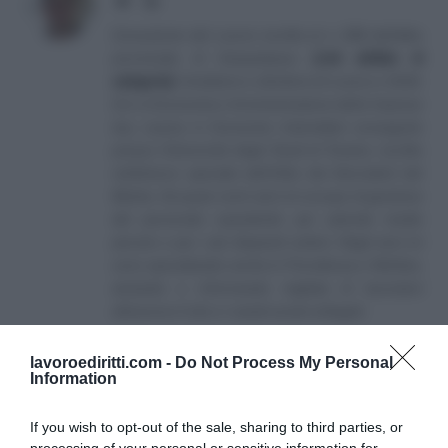
Website
LinkedIn
Consulente del Lavoro iscritto al n. 238 dell'albo
provinciale di Campobasso
[
Link all'albo di
categoria
]
, fondatore e direttore di Lavoro e Diritti.
D.U. in Economia e Amministrazione delle Imprese
(eq. Laurea in Economia Aziendale) conseguito
presso l'Università degli Studi di Teramo. Iscritto
nell'elenco speciale dell'Albo dei Giornalisti del
Molise. Da quasi venti anni mi occupo di gestione
del personale soprattutto per aziende medio
piccole e per i più disparati settori. Negli anni mi
sono specializzato anche in Previdenza e Welfare,
aiutando e informando migliaia di lavoratori
attraverso il sito e i canali social collegati.
lavoroediritti.com -
Do Not Process My Personal
Information
If you wish to opt-out of the sale, sharing to third parties, or