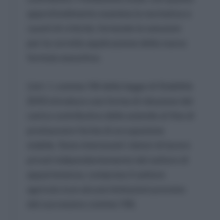
approfondimento esamina la normativa e
i punti di criticità, fornendo le soluzioni
per la corretta applicazione della nuova
formula assuntiva.
L’art. 1, comma 118 della legge di Stabilità
2015 introduce una forma di riduzione del
carico contributivo delle aziende al fine di
promuovere forme di occupazione
stabile. Sono interessati i datori di lavoro
privati indipendentemente dal settore di
appartenenza, compreso il settore
agricolo (con alcune limitazioni previsto
dal successivo comma 119).