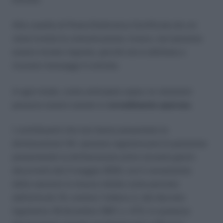
Alla casella di Posta Elettronica Certificata da cui
viene inviata la comunicazione, invece, non possono
essere inviate risposte, perché non è abilitata a
ricevere messaggi in entrata.
A ogni modo, come anticipato sopra, le violazioni
possono essere sanate in
ravvedimento operoso
.
I contribuenti che non hanno presentato la
dichiarazione IVA possono regolarizzare la posizione
presentando la dichiarazione entro novanta giorni
decorrenti dal 2 maggio 2023, con il versamento
delle sanzioni in misura ridotta come previsto
dall’articolo 13, comma 1 lettera c), del decreto
legislativo 18 dicembre 1997, n. 472. In sostanza