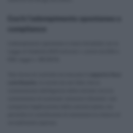
Cos’è l’adempimento spontaneo o
compliance
L’adempimento spontaneo è stato introdotto con la
Legge di Stabilità 2015 (articolo 1, commi da 634 a
636, legge n. 190/2014).
Tale forma di controllo ha innovato il
rapporto fisco
contribuente
, la novità sta nel fatto che la
contestazione dell’Agenzia delle entrate circa la
commissione di eventuali violazioni tributarie non
comporta l’applicazione delle sanzioni piene, ma
permette al contribuente di mantenere la chance di
ravvedimento operoso.