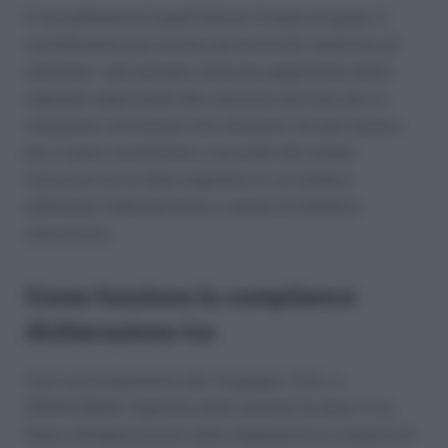
Il ravvedimento è quell’istituto in base al quale, il
contribuente può ovviare ad eventuali violazioni od
omissioni (ad esempio mancato pagamento delle
imposte) applicando alla sanzione prevista per la
violazione commessa una riduzione che può essere
più o meno consistente a seconda del tempo
trascorso tra la data originaria in cui andava
effettuato l’adempimento e quella di effettiva
esecuzione.
Come funziona la compliance
dichiarazione Iva
Con il provvedimento del 13 giugno, Prot. n.
210441/2023, l’Agenzia delle entrate ha dato il via
libera all’applicazione delle disposizioni in materia di