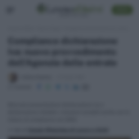
SEGUI
Lavoro e Diritti
»
Fisco e Tasse
»
Compliance dichiarazione Iva: nuovo provvedimento dell’Agenzia delle entrate
Compliance dichiarazione
Iva: nuovo provvedimento
dell’Agenzia delle entrate
Andrea Amantea
21 Giugno 2023
Condividi
Mancata presentazione dichiarazione Iva e
dichiarazione infedele: violazioni sanabili anche con le
lettere di compliance nel 2023.
>> Vai al
Canale WhatsApp di Lavoro e Diritti