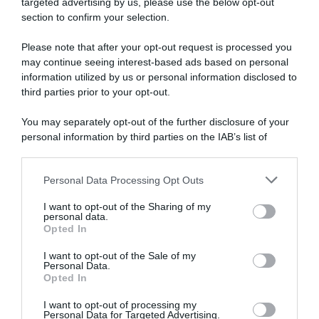
targeted advertising by us, please use the below opt-out
SULLO STESSO ARGOMENTO
section to confirm your selection.
Please note that after your opt-out request is processed you
Vittime del lavoro, nel 2026 più sostegno alle famiglie:
may continue seeing interest-based ads based on personal
contributi e borse di studio Inail
information utilized by us or personal information disclosed to
third parties prior to your opt-out.
Pagamenti INPS agosto 2026, calendario aggiornato:
quando arrivano Assegno Unico, ADI e NASpI
You may separately opt-out of the further disclosure of your
personal information by third parties on the IAB’s list of
Carta d’identità cartacea, dal 3 agosto cambia (quasi)
downstream participants.
tutto: ecco quando non vale più
Personal Data Processing Opt Outs
This information may also be disclosed by us to third parties
on the IAB’s List of Downstream Participants that may further
I want to opt-out of the Sharing of my
Lavoro e Diritti
risponde gratuitamente ai tuoi
disclose it to other third parties.
personal data.
dubbi su: lavoro, pensioni, fisco, welfare.
Opted In
Please note that this website/app uses one or more Google
services and may gather and store information including but
I want to opt-out of the Sale of my
Personal Data.
not limited to your visit or usage behaviour. You may click to
PARLA CON NOI
Opted In
grant or deny consent to Google and its third-party tags to
use your data for below specified purposes in below Google
I want to opt-out of processing my
consent section.
Personal Data for Targeted Advertising.