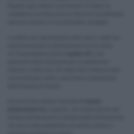
Rispetto agli ordinari avvisi bonari, le lettere di
compliance non bloccano la chance di ravvedimento
operoso e questo è il suo principale vantaggio.
La lettere non riguarderanno solo coloro i quali non
hanno presentato la dichiarazione Iva ma anche
chi l’ha presentata senza il
quadro VE
o con
operazioni attive dichiarate per un ammontare
inferiore a mille euro. Gli stessi dati contenuti nella
comunicazione, inoltre, sono messi a disposizione
della Guardia di finanza.
Chi scrive non utilizza il termine di
omessa
dichiarazione Iva
, in quanto, per essere precisi, per
omessa dichiarazione si intende quella dichiarazione
che non è stata presentata nei termini ordinari e
neanche nei 90 gg successivi.