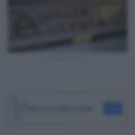
Agenzia delle Entrate
Segui Lavoro e Diritti su Google
SEGUI