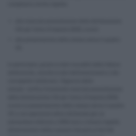
compliance anche rispetto:
alla mancata presentazione della dichiarazione
IVA per l’anno d’imposta 2022, ovvero
alla presentazione della stessa senza il quadro
VE.
In particolare, grazie ai dati ricavabili dalle fatture
elettroniche, nonché ai dati dell’esterometro e dei
corrispettivi elettronici, l’Agenzia delle
entrate verifica l’eventuale mancata presentazione
della dichiarazione IVA per l’anno d’imposta 2022,
ovvero la presentazione della stessa senza il quadro
VE o con operazioni attive dichiarate per un
ammontare inferiore a 1000 euro o minore rispetto
all’ammontare delle cessioni rilevanti ai fini IVA