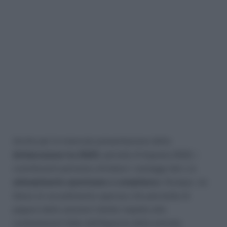
Anche per la mancata presentazione della
dichiarazione Iva 2023
, periodo d’imposta 2022, i
contribuenti potranno sfruttare i vantaggi del c.d.
adempimento spontaneo o compliance
. Dunque, via
libera al ravvedimento operoso che permette di
pagare delle sanzioni ridotte rispetto alle
contestazioni fatte dall’Agenzia delle entrate.