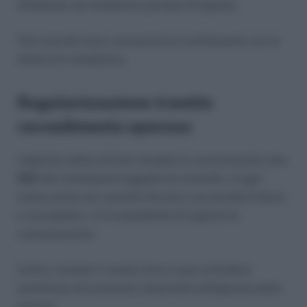
effettuate nel medesimo periodo d’imposta.
Tali controlli sono comunicati al contribuente con le
lettere di compliance.
Regolarizzazione tramite
ravvedimento operoso
L’Agenzia delle entrate recapita le comunicazioni alla
PEC
dei contribuenti oggetto di controllo. A ogni
modo anche nel cassetto fiscale e sul portale Fatture
e corrispettivi, c’è la possibilità di reperire la
comunicazione.
Inoltre, tramite il canale Civis si può richiedere
assistenza ed eventuali chiarimenti all’Agenzia delle
entrate.