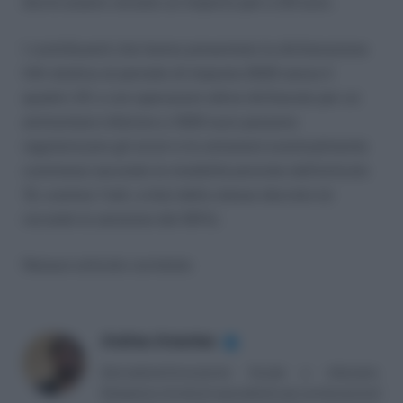
dovrà essere versato un importo pari a 25 euro.
I contribuenti che hanno presentato la dichiarazione
IVA relativa al periodo di imposta 2022 senza il
quadro VE o con operazioni attive dichiarate per un
ammontare inferiore a 1000 euro possono
regolarizzare gli errori e le omissioni eventualmente
commessi secondo le modalità previste dall’articolo
13, comma 1 lett. a-bis) dello stesso decreto (si
ravvede la sanzione del 90%).
Nessun articolo correlato
Andrea Amantea
✔
Giornalista/Consulente fiscale e tributario.
Redazione di articoli specialistici per professionisti