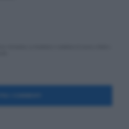
ex formatrice, co fondatrice e redattrice di Lavoro e Diritti e
a PA.
RA I COMMENTI