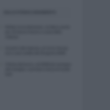
SULLO STESSO ARGOMENTO
NASpI con le dimissioni, via libera anche
per chi lascia il lavoro a causa della
violenza
Incentivi alle imprese, arriva la riforma:
ecco cosa cambia dal 18 agosto 2026
Vittime del lavoro, nel 2026 più sostegno
alle famiglie: contributi e borse di studio
Inail