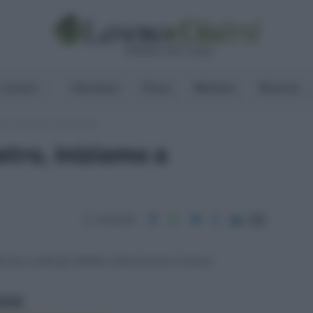
Lavoro
Pensioni
Fisco
Welfare
Risorse
ro, iniziamo a conoscerlo
tro, iniziamo a
Condividi
ha a tutti gli effetti visto la luce il nuovo
ritti