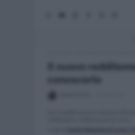
WhatsApp
YouTube
TikTok
Facebook
X
Google
(Twitter)
News
Lavoro e Diritti
»
Fisco e Tasse
»
Il nuovo redditomet
Il nuovo redditome
conoscerlo
Massima Di Paolo
10 Gennaio 2013
Con la pubblicazione in Gazzetta Ufficiale 
redditometro, vediamolo più da vicino
>> Vai al
Canale WhatsApp di Lavoro e Di