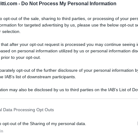
ovo redditometro
, ovvero l’accertamento sintetico,
itti.com -
Do Not Process My Personal Information
controllo delle dichiarazioni dei redditi delle
to opt-out of the sale, sharing to third parties, or processing of your per
formation for targeted advertising by us, please use the below opt-out s
 selection.
enuto induttivo degli elementi indicativi di capacità
 that after your opt-out request is processed you may continue seeing i
o’ essere fondata la determinazione sintetica del
ased on personal information utilized by us or personal information dis
he” (art. 1).
 prior to your opt-out.
rately opt-out of the further disclosure of your personal information by
ontributiva si intende la spesa sostenuta dal
he IAB’s list of downstream participants.
rvizi e di beni e per il relativo mantenimento.
tion may also be disclosed by us to third parties on the IAB’s List of 
 dichiarazioni dei redditi 2012 (ovvero relative al
 that may further disclose it to other third parties.
 degli elementi indicativi di capacità
 that this website/app uses one or more Google services and may gath
l Data Processing Opt Outs
llegata al decreto. Il Fisco valuterà se le spese
including but not limited to your visit or usage behaviour. You may click 
 to Google and its third-party tags to use your data for below specifi
a con il reddito dichiarato o meno. In quest’ultimo
o opt-out of the Sharing of my personal data.
ogle consent section.
i ulteriori.
In