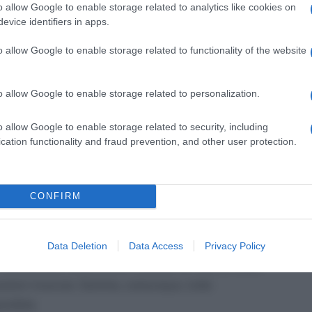
o allow Google to enable storage related to analytics like cookies on
evice identifiers in apps.
rate sono indicate nella tabella B, che fa parte
o allow Google to enable storage related to functionality of the website
tro è
“dialogo con il contribuente”
; una volta
o allow Google to enable storage related to personalization.
pese, il Fisco, prima di procedere all’eventuale
o allow Google to enable storage related to security, including
lla pretesa tributaria, deve obbligatoriamente
cation functionality and fraud prevention, and other user protection.
hiedendogli di fornire chiarimenti.
per il contribuente di dimostrare, prima della
CONFIRM
omplessivo, ad esempio, di aver sostenuto certe
seduti nel periodo d’imposta (risparmi conseguiti
nti (indennità per invalidità, borse di studio,
Data Deletion
Data Access
Privacy Policy
tenuta alla fonte (come interessi su titoli di Stato
onazioni ricevute. Somme, comunque, tutte
onibile.