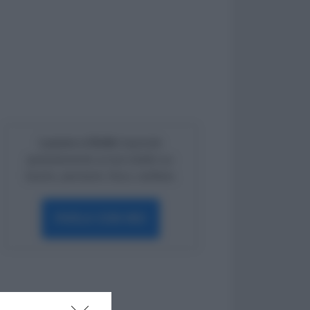
Lavoro e Diritti
risponde
gratuitamente ai tuoi dubbi su:
lavoro, pensioni, fisco, welfare.
PARLA CON NOI