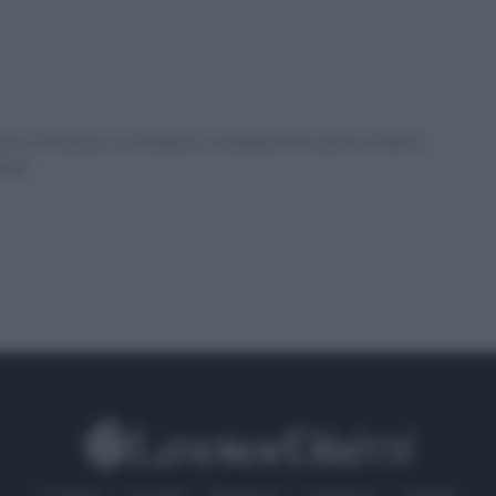
ex formatrice, co fondatrice e redattrice di Lavoro e Diritti e
a PA.
Chi Siamo
Contatti
Redazione
Collabora
LinkedIn