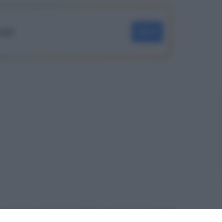
oogle
SEGUI
ficiale del 4 gennaio 2013, del decreto del MEF