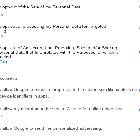
o opt-out of the Sale of my Personal Data.
iferibili ad aspetti della vita quotidiana: Consumi
In
zione (mutui, locazioni, spese ordinarie etc),
to opt-out of processing my Personal Data for Targeted
 l’acquisto di beni mobili più o meno durevoli (come
ing.
liamento) a quelli per il benessere e il tempo
In
o opt-out of Collection, Use, Retention, Sale, and/or Sharing
ersonal Data that Is Unrelated with the Purposes for which it
lected.
i considerano sostenute
dalla persona fisica cui
Out
ti disponibili o delle informazioni presenti in
noltre, sostenute dal contribuente, le spese
consents
l coniuge e dai familiari fiscalmente a carico.
o allow Google to enable storage related to advertising like cookies on
evice identifiers in apps.
lla base delle spese effettivamente sostenute,
o allow my user data to be sent to Google for online advertising
Anagrafe tributaria,
sulle medie “costruite”
s.
i e studi socio economici effettuati su campioni
to allow Google to send me personalized advertising.
enti ad undici tipologie di nuclei familiari
i in cui e’ suddiviso il territorio nazionale.