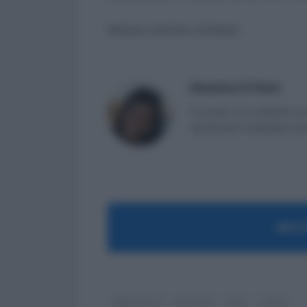
Nessun articolo correlato
Massima Di Paolo
Avvocato non praticante ed 
attualmente impiegata nell
MOST
ABC Fisco
governo
mef
tasse