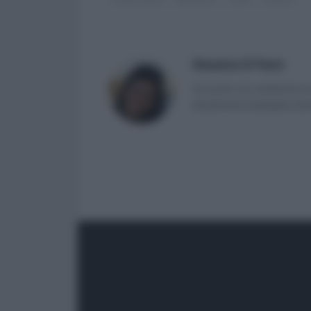
Massima Di Paolo
Avvocato non praticante ed 
attualmente impiegata nell