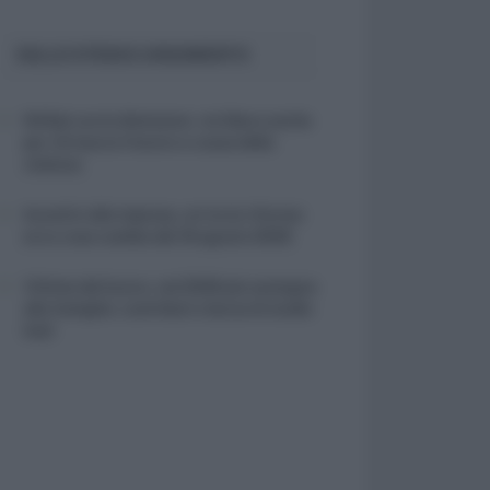
SULLO STESSO ARGOMENTO
NASpI con le dimissioni, via libera anche
per chi lascia il lavoro a causa della
violenza
Incentivi alle imprese, arriva la riforma:
ecco cosa cambia dal 18 agosto 2026
Vittime del lavoro, nel 2026 più sostegno
alle famiglie: contributi e borse di studio
Inail