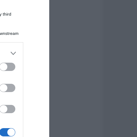
 third
Downstream
er and store
to grant or
ed purposes