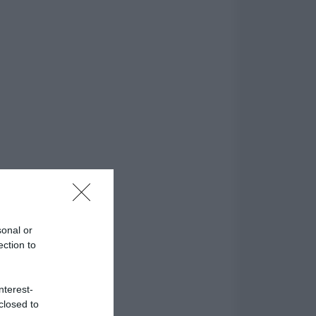
sonal or
ection to
nterest-
closed to