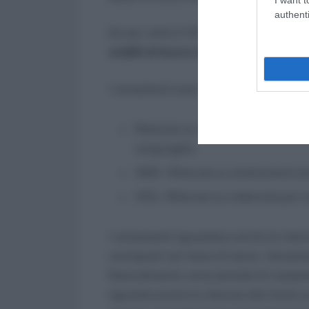
authenti
Da qui, entro il 18 aprile, i datori di l
redditi di lavoro dipendente
e assimil
I versamenti sono effettuati in F24 con 
Ritenute su retribuzioni, pensioni,
conguaglio;
1002 – Ritenute su emolumenti arr
1012 – Ritenute su indennità per c
I versamenti riguardano anche le ritenu
corrisposti nel mese di marzo. Versamen
Naturalmente come periodo di compete
riguarda anche le ritenute alla fonte s