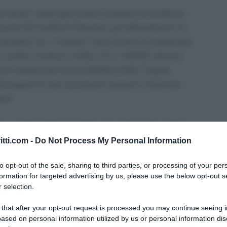
e fiscali: come ogni mese si ripetono le scadenze
 parte dei sostituti d’imposta, gli adempimenti Iva
 Intrastat, ecc. In aprile ci sarà anche un’importante
 saldo e stralcio. Infatti, il D.L. 4/2022, decreto
ne in termini per le rate 20220 e 2021. Pagate
bile pagare le rate successive sempre in base alle
ato.
one, scade il termine ultimo per comunicare al Fisco
ione del credito per le spese 2021 superbonus, bonus
itti.com -
Do Not Process My Personal Information
to opt-out of the sale, sharing to third parties, or processing of your per
formation for targeted advertising by us, please use the below opt-out s
 fiscali di aprile 2022.
 selection.
 that after your opt-out request is processed you may continue seeing i
ased on personal information utilized by us or personal information dis