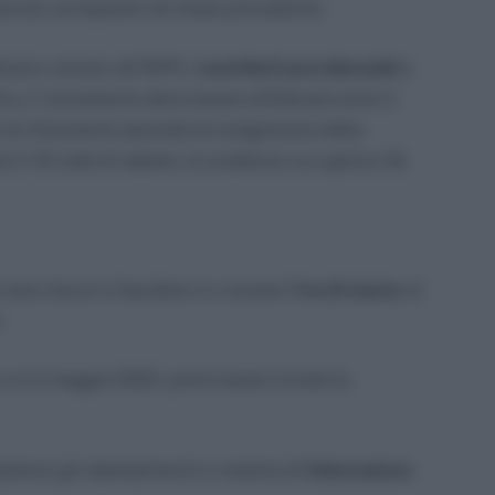
tanza) corrisposte nel mese precedente.
evono versare all’INPS i
contributi previdenziali
e
fico, il versamento deve essere effettuato entro il
 di riferimento (periodo di svolgimento della
e il 16 cade di sabato, la scadenza va a giorno 18.
 sono tenuti a liquidare e a versare l’
Iva di marzo
al
.
 e il 2 maggio 2022, potrà essere inviata la
ipetono gli adempimenti in materia di
fatturazione