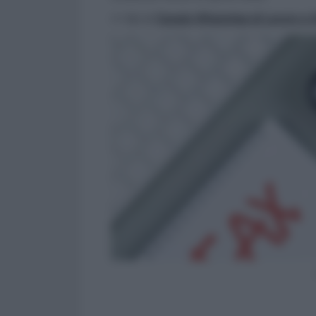
>> Vai al
Canale WhatsApp di Lavoro e Di