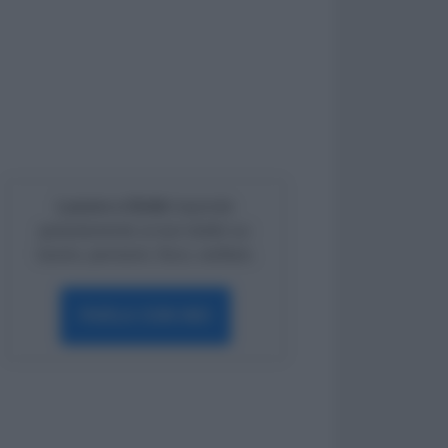
Lavoro e Diritti
risponde
gratuitamente ai tuoi dubbi su:
lavoro, pensioni, fisco, welfare.
PARLA CON NOI