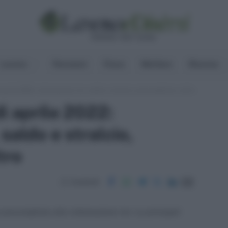
Lavoro
Pensioni
Fisco
Welfare
Risorse
 aprile 2022: rottamazione-ter, saldo e stralcio, precompilata e altro
i aprile 2022:
saldo e stralcio,
tro
Condividi
 precompilata alla rottamazione-ter. Le principali