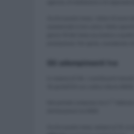
agenzia, di mediazione e di rappresen
Anche questo mese, i datori di lavori d
assistenziali a loro carico. Nello speci
giorno 16 del mese successivo a quello
prestazione). Per aprile, considerato ch
Gli adempimenti Iva
In materia di IVA, i contribuenti mensili
18 aprile(F24 con codice tributo 6003)
Nel periodo compreso tra il 1° febbraio
dichiarazione Iva 2022.
Anche questo mese, sempre al 15, si r