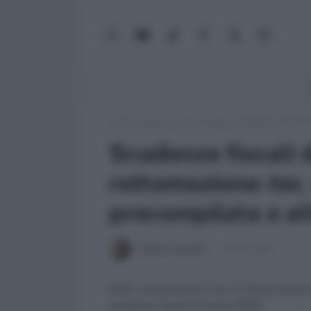
WhatsApp
YouTube
TikTok
Facebook
X
Google
(Twitter)
News
Lavoro e Diritti
»
Fisco e Tasse
»
Scadenze fiscali di
Scadenze fiscali d
rottamazione-ter, 
precompilata e al
Andrea Amantea
1 Aprile 2022
Dalle comunicazioni per la dichiarazione
scadenze fiscali di aprile 2022.