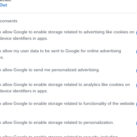
Out
se per l’acquisto di mobili e di grandi
consents
delle parti comuni dell’immobile oggetto di
devono essere indicate le quote di spesa imputate
o allow Google to enable storage related to advertising like cookies on
evice identifiers in apps.
o allow my user data to be sent to Google for online advertising
edisposizione della
dichiarazione dei redditi
s.
lle entrate.
to allow Google to send me personalized advertising.
quale i contribuenti potranno accedere alla
o allow Google to enable storage related to analytics like cookies on
rogata al 23 maggio
.
evice identifiers in apps.
o allow Google to enable storage related to functionality of the website
ituti d’imposta
o allow Google to enable storage related to personalization.
orno 18 (il 16 scadenza di norma cade di Sabato), i
are le scadenze tipiche dei sostituti d’imposta.
o allow Google to enable storage related to security, including