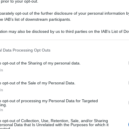
 prior to your opt-out.
mposta
rately opt-out of the further disclosure of your personal information by
he IAB’s list of downstream participants.
tion may also be disclosed by us to third parties on the IAB’s List of 
 that may further disclose it to other third parties.
redito
 that this website/app uses one or more Google services and may gath
ralcio
l Data Processing Opt Outs
including but not limited to your visit or usage behaviour. You may click 
 to Google and its third-party tags to use your data for below specifi
o opt-out of the Sharing of my personal data.
ogle consent section.
minio
In
o opt-out of the Sale of my Personal Data.
amministratori di condominio devono comunicare
In
i alle spese sostenute nell’anno precedente dal
nti:
to opt-out of processing my Personal Data for Targeted
ing.
In
o e
o opt-out of Collection, Use, Retention, Sale, and/or Sharing
ersonal Data that Is Unrelated with the Purposes for which it
ttuati sulle parti comuni di edifici residenziali.
lected.