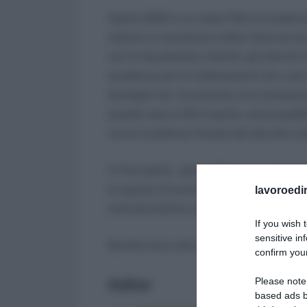
Aprile 2022 è un mese fitto di scadenz
relative ai versamenti delle ritenute da
con le liquidazioni mensili, gli elenchi
scadenza per la rottamazione-ter e per il
Sostegni-ter, ha previsto una rimessio
queste rate al 30 di aprile, sarà possi
nuove scadenze fissate dal decreto cit
A fine aprile, giorno 29 per la precisi
le opzioni di sconto in fattura e cess
lavoroedir
ristrutturazione, bonus facciate ecc.
If you wish 
sensitive in
Queste sono solo alcune delle scadenze
confirm your
Please note
Indice:
based ads b