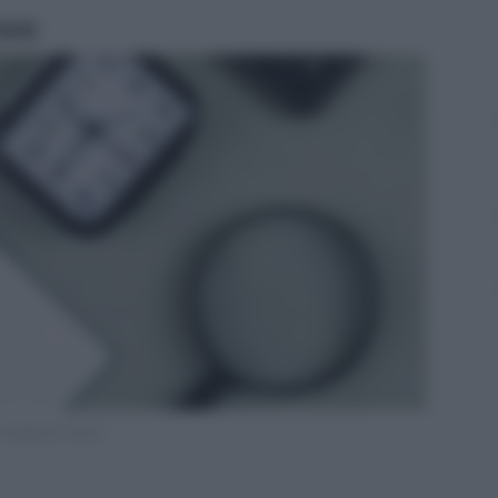
ritti
Scadenze fiscali