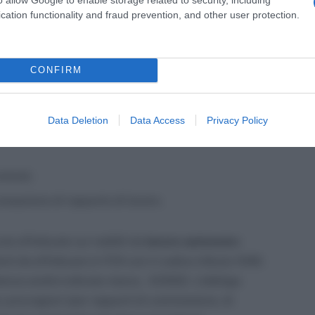
cation functionality and fraud prevention, and other user protection.
avori sono tenuti al versamento delle ritenute Irpef sui
ati corrisposti nel mese precedente.
CONFIRM
i seguenti codici tributo:
Data Deletion
Data Access
Privacy Policy
 trasferte, mensilità aggiuntive e relativo
etrati;
essazione di rapporto di lavoro.
te effettuate sui redditi da
lavoro autonom
o
ti da effettuare in F24 con il codice tributo 1040.
nza andrà indicato marzo, 3/2022. L’obbligo
u provvigioni (per rapporti di commissione, di