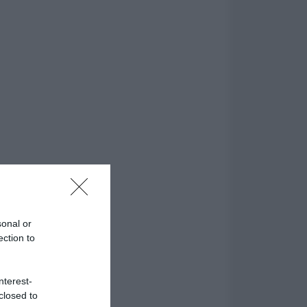
sonal or
ection to
nterest-
closed to