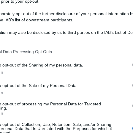
iù rigide
 prior to your opt-out.
rately opt-out of the further disclosure of your personal information by
rottamazione quinquies
he IAB’s list of downstream participants.
tion may also be disclosed by us to third parties on the IAB’s List of 
ndistintamente a tutti. In particolare:
 that may further disclose it to other third parties.
 that this website/app uses one or more Google services and may gath
l Data Processing Opt Outs
on debiti iscritti a ruolo che non hanno pendenze
including but not limited to your visit or usage behaviour. You may click 
 to Google and its third-party tags to use your data for below specifi
o opt-out of the Sharing of my personal data.
ogle consent section.
riali”, ovvero chi ha già aderito a condoni o
In
nza poi rispettare i pagamenti.
o opt-out of the Sale of my Personal Data.
In
e di una vecchia rottamazione, non potrai accedere a
to opt-out of processing my Personal Data for Targeted
rai regolarizzato la tua posizione.
ing.
In
nni
o opt-out of Collection, Use, Retention, Sale, and/or Sharing
ersonal Data that Is Unrelated with the Purposes for which it
lected.