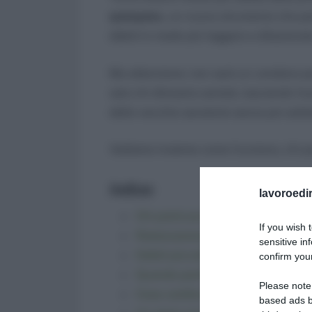
quinquies
, un nuovo strumento che per
debiti in modo più leggero e dilazionat
Ma attenzione: non sarà un condono per
solo chi dimostra serietà, lasciando fuo
delle vecchie sanatorie senza poi saldar
Vediamo insieme come funziona, chi pot
Indice:
lavoroedir
Chi potrà accedere alla rottamaz
If you wish 
Rateizzazione fino a 10 anni
sensitive in
Debiti piccoli? Possibile cancella
confirm your
Quando partirà la nuova rottamaz
Please note
Cosa cambia davvero per i cittadi
based ads b