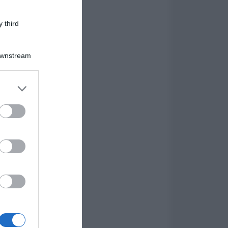
 third
Downstream
er and store
to grant or
ed purposes