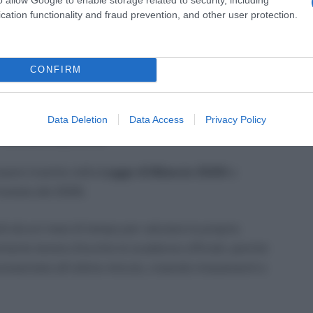
cation functionality and fraud prevention, and other user protection.
he un contribuente con una cartella di poche
nullata senza dover presentare domanda,
CONFIRM
ne.
Data Deletion
Data Access
Privacy Policy
 rottamazione
sere inserita nella
Legge di Bilancio 2026
e
’estate del 2026.
di alcuni mesi di tempo per valutare la propria
rtante tenere d’occhio le scadenze ufficiali, perché
resentate all’ultimo minuto, creando intasamenti e