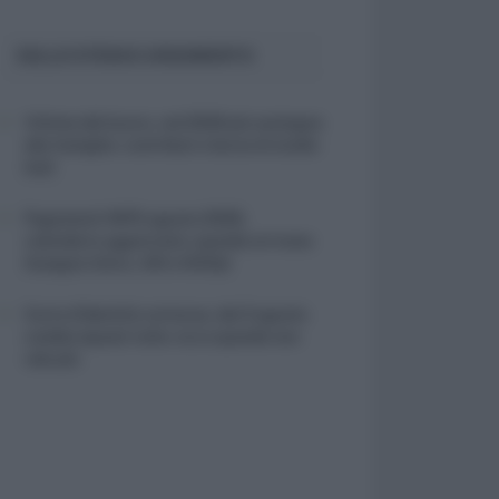
SULLO STESSO ARGOMENTO
Vittime del lavoro, nel 2026 più sostegno
alle famiglie: contributi e borse di studio
Inail
Pagamenti INPS agosto 2026,
calendario aggiornato: quando arrivano
Assegno Unico, ADI e NASpI
Carta d’identità cartacea, dal 3 agosto
cambia (quasi) tutto: ecco quando non
vale più