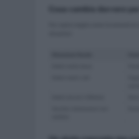
Cosa cambia davvero per 
Per capire meglio come funzionerà la n
situazioni:
Situazione fiscale
Come
Debiti molto bassi
Poss
Debiti medi o alti
Paga
sanz
Debiti elevati (>50mila)
Rata
Vecchie rottamazioni non
Escl
saldate
Un aiuto concreto ma con