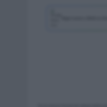
Segui Lavoro e Diritti su G
Tra le misure fiscali più attese della p