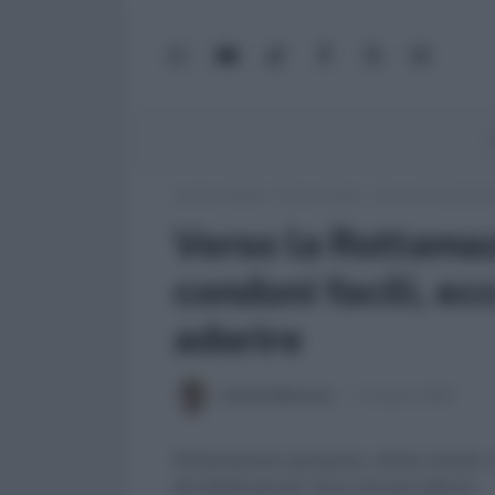
WhatsApp
YouTube
TikTok
Facebook
X
Google
(Twitter)
News
Lavoro e Diritti
»
Fisco e Tasse
»
Verso la Rottamazio
Verso la Rottamaz
condoni facili, ec
aderire
Antonio Maroscia
19 Agosto 2025
Rottamazione quinquies, ultime notizie: r
dei debiti piccoli. Ecco chi può aderire.