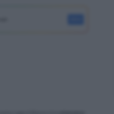
oogle
SEGUI
rossima Legge di Bilancio c’è la
rottamazione