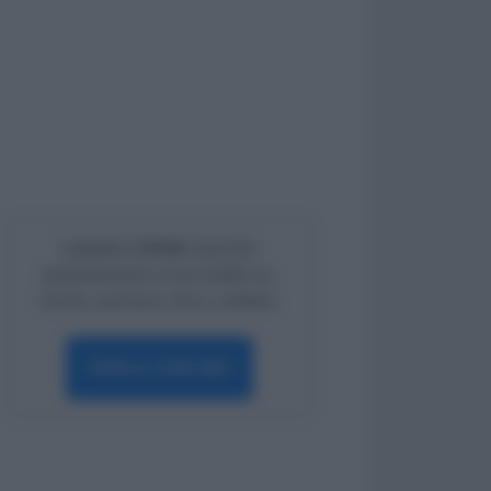
Lavoro e Diritti
risponde
gratuitamente ai tuoi dubbi su:
lavoro, pensioni, fisco, welfare.
PARLA CON NOI