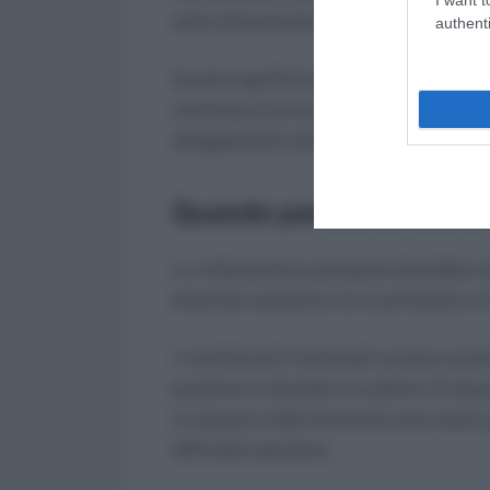
sotto determinate soglie.
authenti
Questo significherebbe, ad esempio, c
centinaia di euro potrebbe vederla an
alleggerendo subito la propria posizio
Quando partirà la nuova
La rottamazione quinquies dovrebbe es
diventare operativa tra la primavera e l
I contribuenti interessati avranno quin
posizione e decidere se aderire. È impo
in passato molte domande sono state p
difficoltà operative.