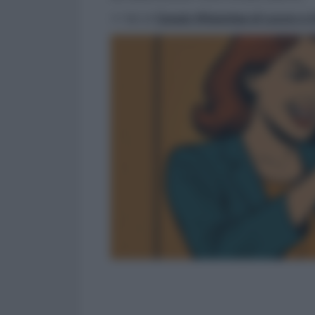
>> Vai al
Canale WhatsApp di Lavoro e Di