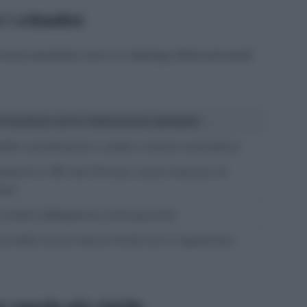
i cittadini
uova sanatoria, ecco un riepilogo delle principali
 funziona con la rottamazione quinquies
ibile cancellazione o saldo e stralcio automatico
mento in 120 rate (10 anni), senza interessi né
ioni
 iniziale obbligatoria come garanzia
usi dalla nuova misura finché non si regolarizza
 regole più rigide