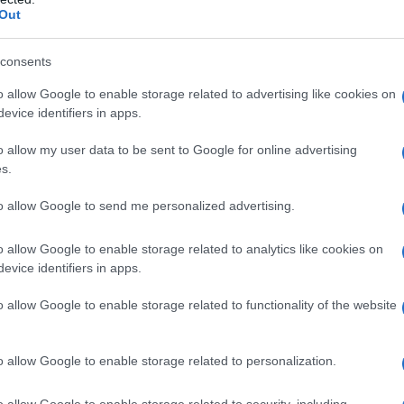
Out
ionare i pagamenti fino a
120 rate mensili
, quindi
consents
o allow Google to enable storage related to advertising like cookies on
aga solo il capitale.
evice identifiers in apps.
 non consecutive
senza perdere i benefici.
o allow my user data to be sent to Google for online advertising
 euro) potrebbe essere richiesta una
prima rata
s.
e garanzia.
to allow Google to send me personalized advertising.
 12.000 euro, potresti pagarlo in 120 rate da 100
o allow Google to enable storage related to analytics like cookies on
bile rispetto a un piano breve.
evice identifiers in apps.
o allow Google to enable storage related to functionality of the website
 cancellazione
o allow Google to enable storage related to personalization.
io anche una misura di
saldo e stralcio
o di
 quanto già accaduto negli anni passati per importi
o allow Google to enable storage related to security, including