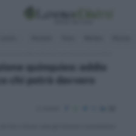
Lavoro
Pensioni
Fisco
Welfare
Risorse
ne quinquies: addio condoni facili, ecco chi potrà davvero aderire
ione quinquies: addio
co chi potrà davvero
Condividi
ate fino a 10 anni, stop agli interessi e cancellazione