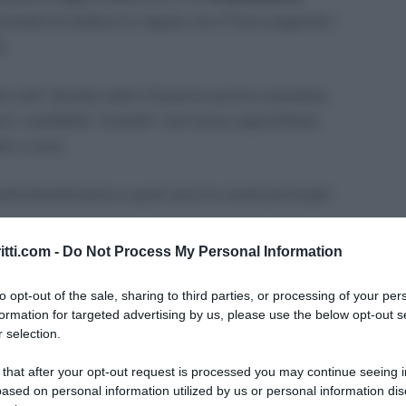
mette di mettersi in regola con il Fisco pagando i
o.
 tutti. Questa volta il Governo punta a premiare
ri i cosiddetti “furbetti” che hanno approfittato
e i conti.
rà beneficiarne e quali sono le novità principali.
itti.com -
Do Not Process My Personal Information
ione quinquies
to opt-out of the sale, sharing to third parties, or processing of your per
formation for targeted advertising by us, please use the below opt-out s
zione
 selection.
ione
 that after your opt-out request is processed you may continue seeing i
ni
ased on personal information utilized by us or personal information dis