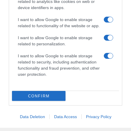
related to analytics like cookies on web or
device identifiers in apps.
I want to allow Google to enable storage
Chi Siamo
Contatti
Redazione
Collabora
LinkedIn
related to functionality of the website or app.
I want to allow Google to enable storage
related to personalization.
I want to allow Google to enable storage
© 2026 Lavoro e Diritti
related to security, including authentication
Testata giornalistica registrata al Tribunale di Larino al n° 511 del 4
functionality and fraud prevention, and other
agosto 2018 – Direttore Responsabile Antonio Maroscia
user protection.
P. IVA 01669200709
CONFIRM
Data Deletion
Data Access
Privacy Policy
Privacy Policy
Cookie Policy
Mappa del Sito