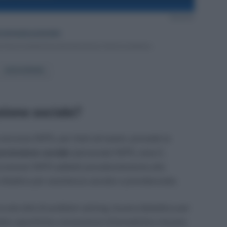
zione sociale?
oncorso INPS, per titoli ed esami, prevede la
rotezione sociale
(personale INPS, area C,
funzionari INPS addetti prevalentemente allo
 cittadino per assistenza sociale e previdenziale.
ccate doti di problem solving, buona dialettica per
noltre specifiche conoscenze informatiche e buone