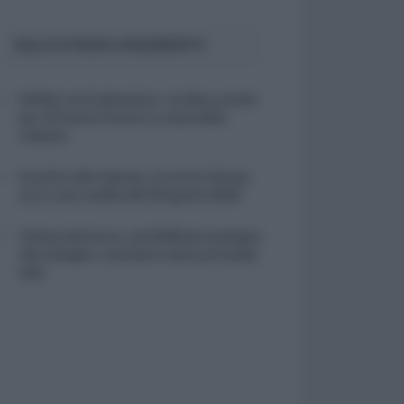
SULLO STESSO ARGOMENTO
NASpI con le dimissioni, via libera anche
per chi lascia il lavoro a causa della
violenza
Incentivi alle imprese, arriva la riforma:
ecco cosa cambia dal 18 agosto 2026
Vittime del lavoro, nel 2026 più sostegno
alle famiglie: contributi e borse di studio
Inail