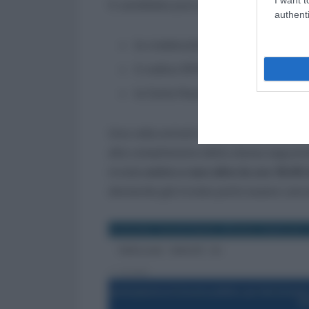
Il candidato può accedere al servizio 
authenti
le credenziali di accesso all’area 
il codice SPID (identità digitale u
la Carta Nazionale dei Servizi o 
Una volta entrati si potrà procedere 
alla compilazione della stessa seguen
inviata
entro e non oltre le ore 16.0
domanda già inviata potrà essere cance