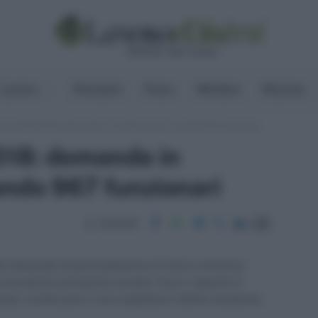
Lavoro
Pensioni
Fisco
Welfare
Risorse
rso INPS 2018: domanda in scadenza per il bando 967 funzionari
18: domanda in
ando 967 funzionari
Condividi
la domanda di partecipazione al nuovo concorso
onsulente protezione sociale. Ecco i requisiti e
ne, occhio però a non aspettare l'ultimo momento,