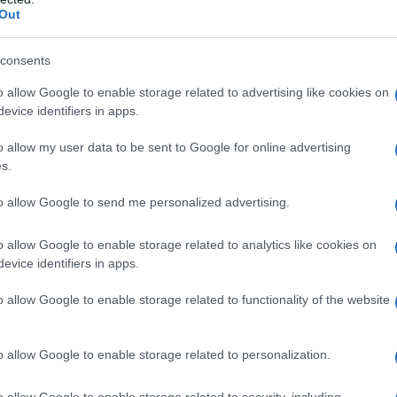
e le credenziali di accesso, considerando che la
Out
manda è lunedì 28 e ci sono quindi sabato e
a richiedere il PIN o SPID online. Il modo più
consents
ccesso è recarsi fisicamente presso uno sportello
o allow Google to enable storage related to advertising like cookies on
 e richiedere il PIN direttamente. In questo modo si
evice identifiers in apps.
ispositivo, utile alla presentazione della
o allow my user data to be sent to Google for online advertising
zi per il cittadino.
s.
to allow Google to send me personalized advertising.
one, come e quando
o allow Google to enable storage related to analytics like cookies on
omanda di partecipazione al concorso INPS 2018?
evice identifiers in apps.
 che la domanda di ammissione alla selezione potrà
o allow Google to enable storage related to functionality of the website
azione telematica predisposta dall’Istituto di
stazioni e servizi sul sito www.inps.it e
o allow Google to enable storage related to personalization.
o allow Google to enable storage related to security, including