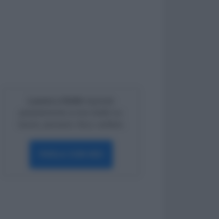
Lavoro e Diritti
risponde
gratuitamente ai tuoi dubbi su:
lavoro, pensioni, fisco, welfare.
PARLA CON NOI