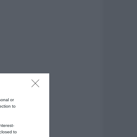
sonal or
ection to
nterest-
closed to