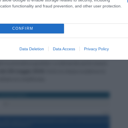
e quindi presentare la domanda utilizzando:
cation functionality and fraud prevention, and other user protection.
del cittadino, ovvero il PIN INPS di tipo dispositivo;
nica);
CONFIRM
CNS.
Data Deletion
Data Access
Privacy Policy
ad inserire una nuova domanda per poi procedere
do la procedura guidata. La domanda potrà essere
0 del 28 maggio 2018
. Entro la stessa scadenza la
llata e/o modificata.