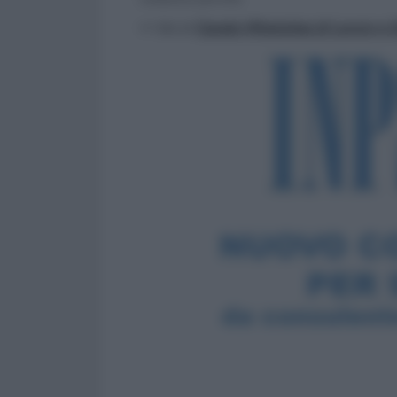
>> Vai al
Canale WhatsApp di Lavoro e Di