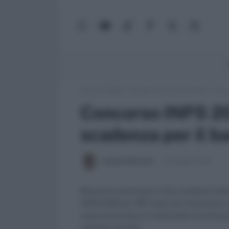
WhatsApp
YouTube
TikTok
Facebook
X
Google
(Twitter)
News
Lavoro e Diritti
»
Lavoro, concorsi e carriera
»
Conco
Concorso INPS 20
scadenza per il b
Antonio Maroscia
24 Maggio 2018
Mancano pochi giorni alla scadenza del
INPS 2018 per 967 posti da funzionario c
come presentare la domanda di ammissio
vediamo perchè.