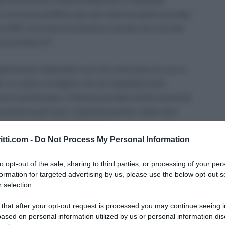
a funzionario è stato pubblicato in Gazzetta
di concorso pubblico per per titoli ed esami prevede,
 di 967 consulenti protezione sociale nei ruoli del
 economica C1.
licazione telematica sul sito www.inps.it a cui si
, in nostro consiglio e di non aspettare però
ssono partecipare, il bando prevede infatti numerosi
insieme quali sono i requisiti previsti, come fare
iati per prepararsi al meglio.
itti.com -
Do Not Process My Personal Information
manda in scadenza lunedì 28
to opt-out of the sale, sharing to third parties, or processing of your per
formation for targeted advertising by us, please use the below opt-out s
 selection.
 that after your opt-out request is processed you may continue seeing i
ased on personal information utilized by us or personal information dis