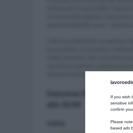
Il concorso INPS 2018, per 967 posti d
Ufficiale del 27 aprile 2018. Il bando 
al termine delle selezioni, l’assunzione
personale dell’INPS, area C, posizione
L’INPS ha predisposto una apposita app
può accedere con le proprie credenziali
l’ultimo momento. Non tutti inoltre po
requisiti da rispettare, vediamo quindi 
domanda online e un po’ di libri consigl
lavoroedir
Concorso INPS 2018, do
If you wish 
alle 16.00
sensitive in
confirm your
Please note
Indice:
based ads b