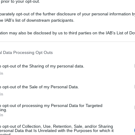
scadenza lunedì 28 alle 16.00
 prior to your opt-out.
e e quando
rately opt-out of the further disclosure of your personal information by
iale?
he IAB’s list of downstream participants.
tion may also be disclosed by us to third parties on the IAB’s List of 
 that may further disclose it to other third parties.
 that this website/app uses one or more Google services and may gath
l Data Processing Opt Outs
including but not limited to your visit or usage behaviour. You may click 
, mancano quindi ancora pochi giorni per poter
 to Google and its third-party tags to use your data for below specifi
o opt-out of the Sharing of my personal data.
ogle consent section.
 presentata utilizzando il servizio online messo a
In
e entro e non oltre le ore 16 del 28 maggio 2018. Per
presentare la candidatura al concorso però è
o opt-out of the Sale of my Personal Data.
In
ziali SPID o infine la Carta Nazionale dei Servizi
tarsi e non aspettare gli ultimi istanti, in quanto se
to opt-out of processing my Personal Data for Targeted
ing.
la domanda online, è altrettanto vero che non è
In
denziali INPS, SPID o CNS.
o opt-out of Collection, Use, Retention, Sale, and/or Sharing
ersonal Data that Is Unrelated with the Purposes for which it
lected.