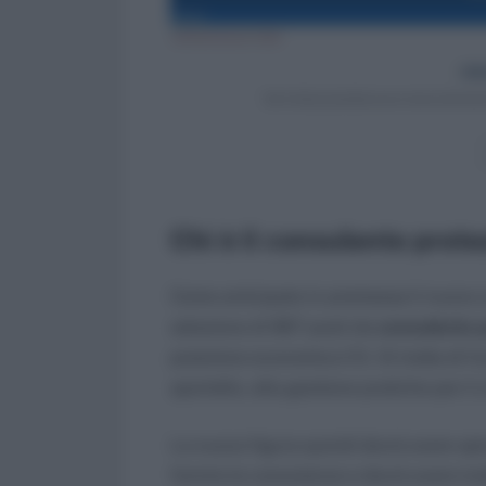
Chi è il consulente prote
Come anticipato in premessa il nuovo c
selezione di 967 posti da
consulente p
posizione economica C1). Si tratta di 
sportello, alla gestione pratiche per il
La nuova figura quindi dovrà avere spi
fornire le consulenze e dovrà avere i