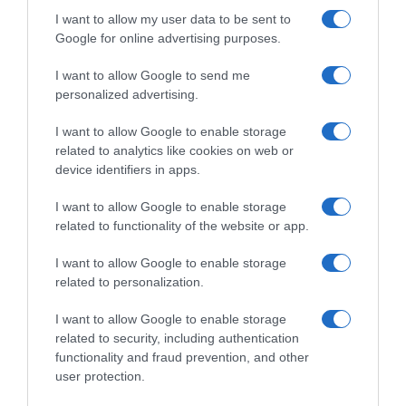
I want to allow my user data to be sent to
Google for online advertising purposes.
I want to allow Google to send me
personalized advertising.
I want to allow Google to enable storage
related to analytics like cookies on web or
device identifiers in apps.
I want to allow Google to enable storage
Chi Siamo
Contatti
Redazione
Collabora
LinkedIn
related to functionality of the website or app.
I want to allow Google to enable storage
related to personalization.
I want to allow Google to enable storage
© 2026 Lavoro e Diritti
related to security, including authentication
Testata giornalistica registrata al Tribunale di Larino al n° 511 del 4
functionality and fraud prevention, and other
agosto 2018 – Direttore Responsabile Antonio Maroscia
user protection.
P. IVA 01669200709