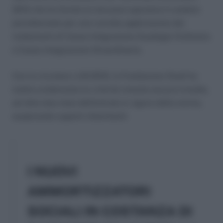
2015 che ha fornito le istruzioni operative in ambito
previdenziale per una corretta applicazione dei
trattamenti di Cassa Integrazione Guadagni Ordinaria
e Cassa Integrazione Straordinaria.
Con la circolare n.24/2015, la Fondazione Studi ha
inoltre evidenziato le criticità rimaste ancora irrisolte,
ad oltre due mesi dell’entrata in vigore della norma,
auspicando urgenti chiarimenti.
I NUOVI
AMMORTIZZATORI
SOCIALI IN COSTANZA DI