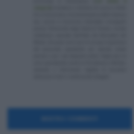
provinciale di Campobasso
[
Link all'albo di
categoria
]
, fondatore e direttore di Lavoro e Diritti.
D.U. in Economia e Amministrazione delle Imprese
(eq. Laurea in Economia Aziendale) conseguito
presso l'Università degli Studi di Teramo. Iscritto
nell'elenco speciale dell'Albo dei Giornalisti del
Molise. Da quasi venti anni mi occupo di gestione
del personale soprattutto per aziende medio
piccole e per i più disparati settori. Negli anni mi
sono specializzato anche in Previdenza e Welfare,
aiutando e informando migliaia di lavoratori
attraverso il sito e i canali social collegati.
MOSTRA I COMMENTI