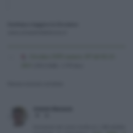
Continua a leggere la Circolare:
www.consulentidellavoro.it
Circolare INPS numero 197 del 02-12-
2015
(292,0 KiB, 1.570 hits)
Nessun articolo correlato
Antonio Maroscia
Website
LinkedIn
Consulente del Lavoro iscritto al n. 238 dell'albo