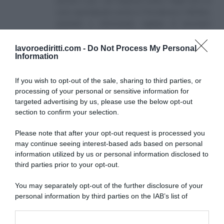
piccole e per i più disparati settori. Negli anni mi
sono specializzato anche in Previdenza e Welfare,
aiutando e informando migliaia di lavoratori
attraverso il sito e i canali social collegati.
lavoroediritti.com -
Do Not Process My Personal
Information
If you wish to opt-out of the sale, sharing to third parties, or
processing of your personal or sensitive information for
targeted advertising by us, please use the below opt-out
section to confirm your selection.
SULLO STESSO ARGOMENTO
Please note that after your opt-out request is processed you
may continue seeing interest-based ads based on personal
NASpI con le dimissioni, via libera anche per chi lascia il
information utilized by us or personal information disclosed to
lavoro a causa della violenza
third parties prior to your opt-out.
Incentivi alle imprese, arriva la riforma: ecco cosa
You may separately opt-out of the further disclosure of your
cambia dal 18 agosto 2026
personal information by third parties on the IAB’s list of
downstream participants.
Vittime del lavoro, nel 2026 più sostegno alle famiglie: