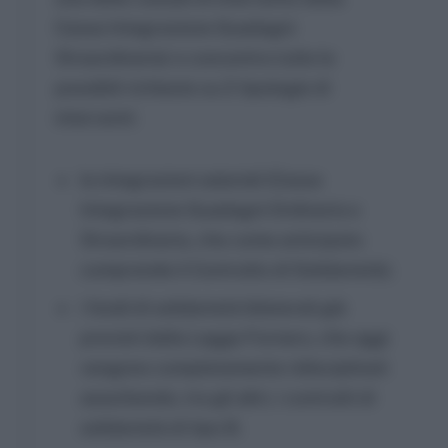
Cassa Integrazione Guadagni
Straordinaria) e concentra tutte le
possibili richieste su 2 tipologie di
interventi:
le integrazioni salariali (Cassa
Integrazione Guadagni Ordinaria e
Straordinaria, che come anticipato
comprende il Contratto di Solidarietà);
i fondi di solidarietà bilaterali già
previsti dalla Legge Fornero, che oggi
vengono completamente ridisciplinati
assorbendo, tra gli altri, i contratti di
solidarietà di tipo B.