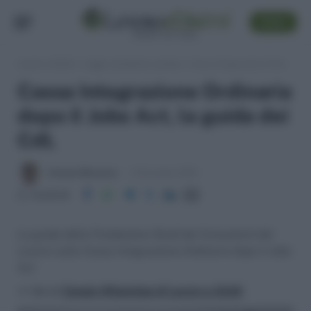
SEGUI
Lavoro e Diritti
»
Leggi, normativa e prassi
»
Cassa Integrazione Ordinaria dopo il Jobs Act, la guida dei CdL
Cassa Integrazione Ordinaria
dopo il Jobs Act, la guida dei
CdL
Antonio Maroscia
9 Dicembre 2015
Condividi
La guida della Fondazione Studi dei Consulenti del
Lavoro sulla Cassa Integrazione Ordinaria dopo il Jobs
Act
>> Vai al
Canale WhatsApp di Lavoro e Diritti