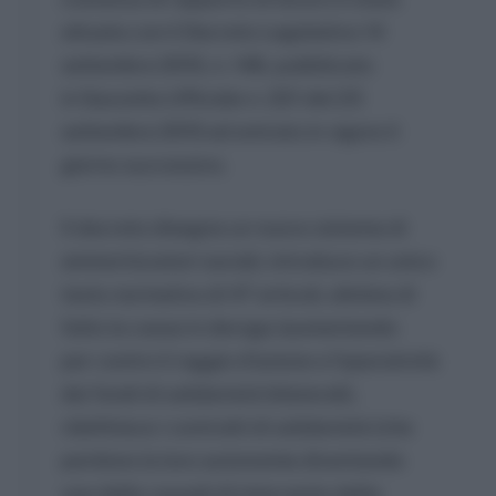
attuata con il Decreto Legislativo 14
settembre 2015, n. 148, pubblicato
in Gazzetta Ufficiale n. 221 del 23
settembre 2015 ed entrato in vigore il
giorno successivo.
Il decreto disegna un nuovo sistema di
ammortizzatori sociali, introduce un unico
testo normativo di 47 articoli, elimina di
fatto la cassa in deroga (aumentando
per contro il raggio d’azione e l’operatività
dei fondi di solidarietà bilaterali),
ridefinisce i contratti di solidarietà (che
perdono la loro autonomia diventando
una delle causali di intervento della