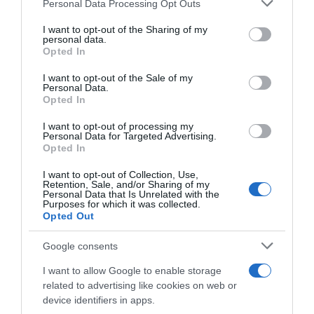
contributi e borse di studio Inail
Personal Data Processing Opt Outs
This information may also be disclosed by us to third parties
on the IAB’s List of Downstream Participants that may further
I want to opt-out of the Sharing of my
disclose it to other third parties.
personal data.
Lavoro e Diritti
risponde gratuitamente ai tuoi
Opted In
Please note that this website/app uses one or more Google
dubbi su: lavoro, pensioni, fisco, welfare.
services and may gather and store information including but
I want to opt-out of the Sale of my
Personal Data.
not limited to your visit or usage behaviour. You may click to
Opted In
grant or deny consent to Google and its third-party tags to
PARLA CON NOI
use your data for below specified purposes in below Google
I want to opt-out of processing my
consent section.
Personal Data for Targeted Advertising.
Opted In
I want to opt-out of Collection, Use,
Retention, Sale, and/or Sharing of my
Personal Data that Is Unrelated with the
Purposes for which it was collected.
Opted Out
Google consents
I want to allow Google to enable storage
related to advertising like cookies on web or
device identifiers in apps.