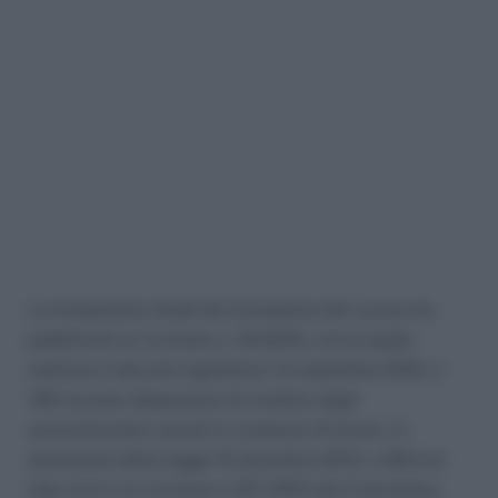
La Fondazione Studi dei Consulenti del Lavoro ha
pubblicato la circolare n. 24/2015, con la quale
analizza il decreto legislativo 14 settembre 2015, n.
148 recante disposizioni di riordino degli
ammortizzatori sociali in costanza di lavoro, in
attuazione della legge 10 dicembre 2014, n.183 (cd
Jobs Act) e la circolare n.197 INPS del 2 dicembre