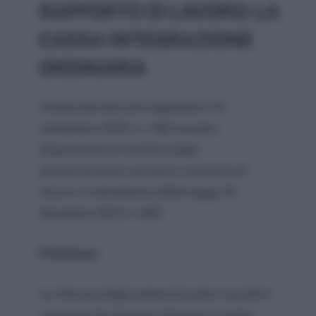
RAPPORTO DI LAVORO: LA
CASSA INTEGRAZIONE
ORDINARIA
Analisi del decreto legislativo 14
settembre 2015, n. 148 recante
disposizioni di riordino degli
ammortizzatori sociali in costanza di
lavoro, in attuazione della legge 10
dicembre 2014, n.183
Premessa
La riforma degli ammortizzatori sociali in
costanza di rapporto di lavoro è stata