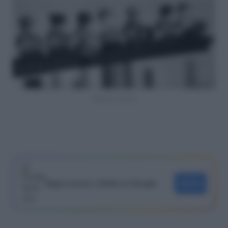
Operai a riposo
Segui Lavoro e Diritti su Google
SEGUI