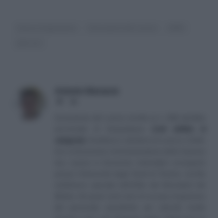
Cassa integrazione
Consulenti del Lavoro
INPS
jobs act
Antonio Maroscia
Website
LinkedIn
Consulente del Lavoro iscritto al n. 238 dell'albo
provinciale di Campobasso
[
Link all'albo di
categoria
]
, fondatore e direttore di Lavoro e Diritti.
D.U. in Economia e Amministrazione delle Imprese
(eq. Laurea in Economia Aziendale) conseguito
presso l'Università degli Studi di Teramo. Iscritto
nell'elenco speciale dell'Albo dei Giornalisti del
Molise. Da quasi venti anni mi occupo di gestione
del personale soprattutto per aziende medio